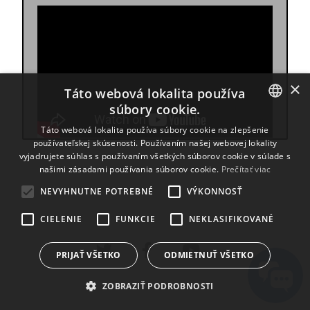
×
Táto webová lokalita používa
súbory cookie.
ENGLISH
Táto webová lokalita používa súbory cookie na zlepšenie
používateľskej skúsenosti. Používaním našej webovej lokality
BULGARIAN
vyjadrujete súhlas s používaním všetkých súborov cookie v súlade s
našimi zásadami používania súborov cookie.
Prečítať viac
CROATIAN
NEVYHNUTNE POTREBNÉ
VÝKONNOSŤ
CZECH
CIELENIE
FUNKCIE
NEKLASIFIKOVANÉ
DANISH
DUTCH
PRIJAŤ VŠETKO
ODMIETNUŤ VŠETKO
ESTONIAN
ZOBRAZIŤ PODROBNOSTI
FINNISH