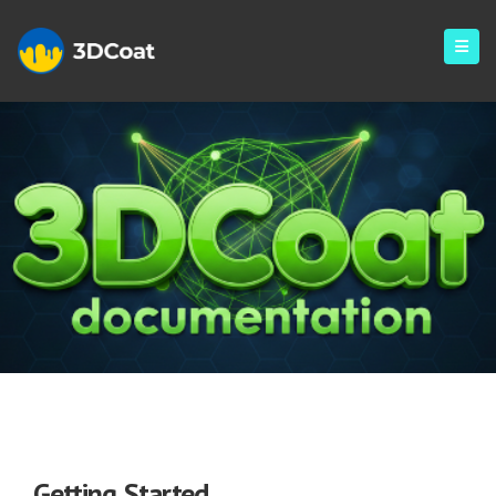
Getting Started
Getting Started