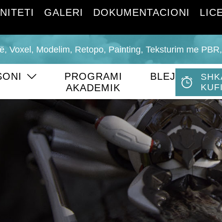
NITETI
GALERI
DOKUMENTACIONI
LIC
urë, Voxel, Modelim, Retopo, Painting, Teksturim me PBR
SONI
PROGRAMI
BLEJ
SHK
AKADEMIK
KUF