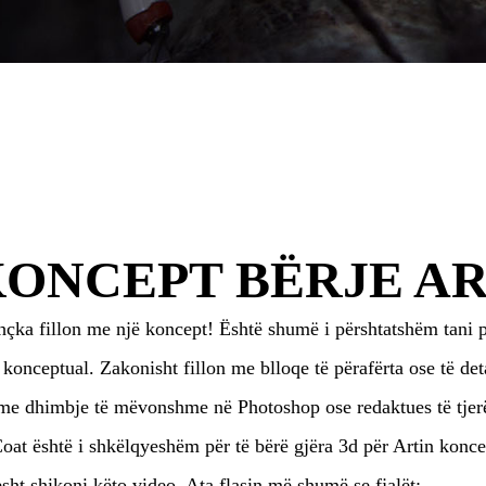
ONCEPT BËRJE A
hçka fillon me një koncept! Është shumë i përshtatshëm tani p
t konceptual. Zakonisht fillon me blloqe të përafërta ose të d
e dhimbje të mëvonshme në Photoshop ose redaktues të tjer
at është i shkëlqyeshëm për të bërë gjëra 3d për Artin konce
sht shikoni këto video. Ata flasin më shumë se fjalët: