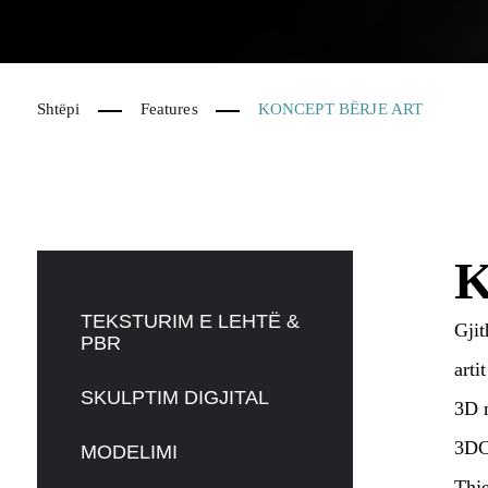
Shtëpi
Features
KONCEPT BËRJE ART
K
TEKSTURIM E LEHTË &
Gjit
PBR
arti
SKULPTIM DIGJITAL
3D m
3DCo
MODELIMI
Thje