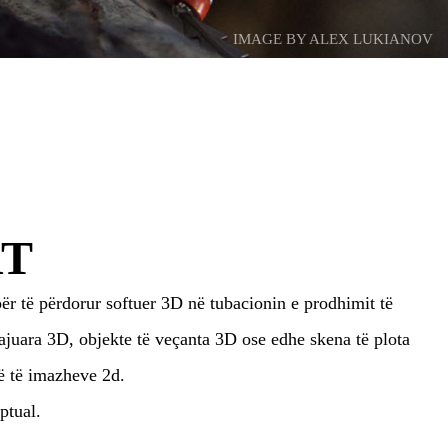
IMAGE BY ALEX LUKIANOV
RT
ër të përdorur softuer 3D në tubacionin e prodhimit të
etajuara 3D, objekte të veçanta 3D ose edhe skena të plota
ë të imazheve 2d.
ptual.