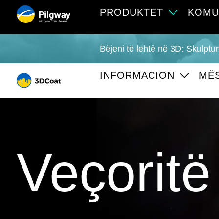
PRODUKTET
KOMU
with love from Ukraine
Bëjeni të lehtë në 3D: Skulpt
INFORMACION
MË
Veçoritë