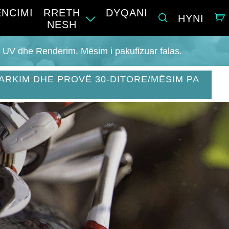
ENCIMI
RRETH
DYQANI
HYNI
NESH
, UV dhe Renderim. Mësim i pakufizuar falas.
ARKIM DHE PROVË 30-DITORE/MËSIM PA
I