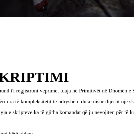
KRIPTIMI
und t'i regjistroni veprimet tuaja në Primitivët në Dhomën e
ëritura të kompleksitetit të ndryshëm duke nisur thjesht një ske
ja e skripteve ka të gjitha komandat që ju nevojiten për të kri
oni këtë video: