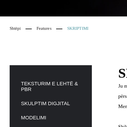
Shtëpi
Features
SKRIPTIMI
S
TEKSTURIM E LEHTË &
Ju m
PBR
përs
SKULPTIM DIGJITAL
Meny
MODELIMI
Shik