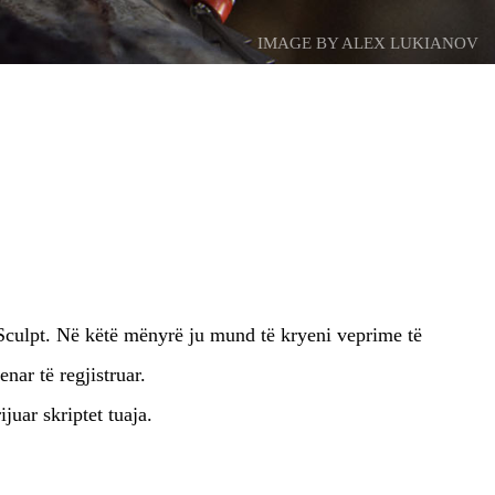
IMAGE BY ALEX LUKIANOV
 Sculpt. Në këtë mënyrë ju mund të kryeni veprime të
nar të regjistruar.
juar skriptet tuaja.