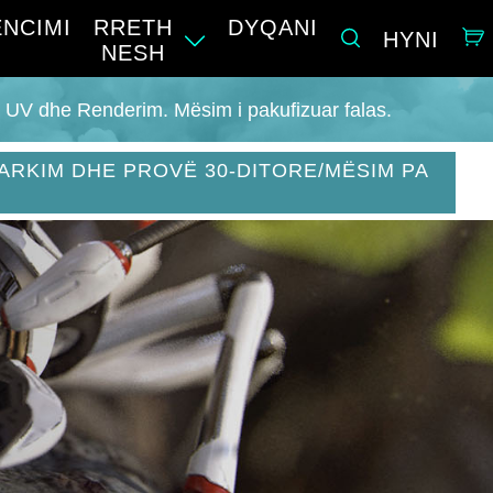
ENCIMI
RRETH
DYQANI
HYNI
NESH
, UV dhe Renderim. Mësim i pakufizuar falas.
ARKIM DHE PROVË 30-DITORE/MËSIM PA
I