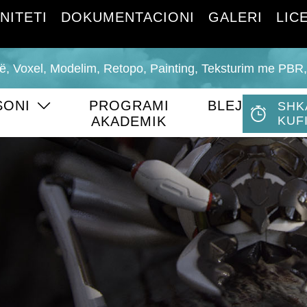
NITETI
DOKUMENTACIONI
GALERI
LIC
urë, Voxel, Modelim, Retopo, Painting, Teksturim me PBR
SONI
PROGRAMI
BLEJ
SHK
AKADEMIK
KUF