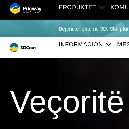
PRODUKTET
KOMU
with love from Ukraine
Bëjeni të lehtë në 3D: Skulpt
INFORMACION
MË
Veçoritë