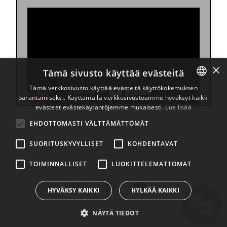
×
Tämä sivusto käyttää evästeitä
Tämä verkkosivusto käyttää evästeitä käyttökokemuksen
parantamiseksi. Käyttämällä verkkosivustoamme hyväksyt kaikki
ENGLISH
evästeet evästekäytäntöjemme mukaisesti.
Lue lisää
BULGARIAN
EHDOTTOMASTI VÄLTTÄMÄTTÖMÄT
CROATIAN
SUORITUSKYVYLLISET
KOHDENTAVAT
CZECH
TOIMINNALLISET
LUOKITTELEMATTOMAT
DANISH
DUTCH
HYVÄKSY KAIKKI
HYLKÄÄ KAIKKI
ESTONIAN
NÄYTÄ TIEDOT
FINNISH