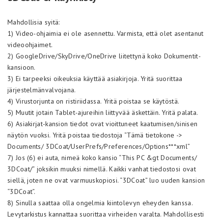
Mahdollisia syitä:
1) Video-ohjaimia ei ole asennettu. Varmista, että olet asentanut
videoohjaimet.
2) GoogleDrive/SkyDrive/OneDrive liitettynä koko Dokumentit-
kansioon.
3) Ei tarpeeksi oikeuksia käyttää asiakirjoja. Yritä suorittaa
järjestelmänvalvojana.
4) Virustorjunta on ristiriidassa. Yritä poistaa se käytöstä.
5) Muutit jotain Tablet-ajureihin liittyvää äskettäin. Yritä palata.
6) Asiakirjat-kansion tiedot ovat vioittuneet kaatumisen/sinisen
näytön vuoksi. Yritä poistaa tiedostoja “Tämä tietokone ->
Documents/ 3DCoat/UserPrefs/Preferences/Options***xml”
7) Jos (6) ei auta, nimeä koko kansio “This PC &gt Documents/
3DCoat/” joksikin muuksi nimellä. Kaikki vanhat tiedostosi ovat
siellä, joten ne ovat varmuuskopiosi. “3DCoat” luo uuden kansion
“3DCoat”.
8) Sinulla saattaa olla ongelmia kiintolevyn eheyden kanssa.
Levytarkistus kannattaa suorittaa virheiden varalta. Mahdollisesti