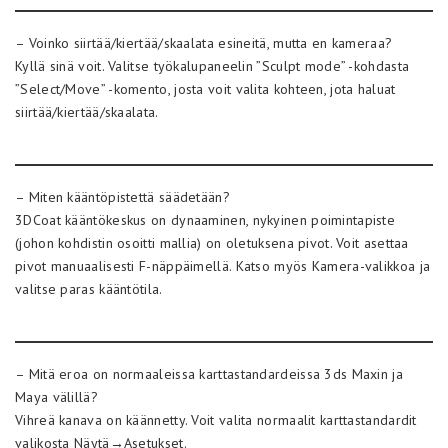
– Voinko siirtää/kiertää/skaalata esineitä, mutta en kameraa?
Kyllä sinä voit. Valitse työkalupaneelin ”Sculpt mode” -kohdasta
”Select/Move” -komento, josta voit valita kohteen, jota haluat
siirtää/kiertää/skaalata.
– Miten kääntöpistettä säädetään?
3DCoat kääntökeskus on dynaaminen, nykyinen poimintapiste
(johon kohdistin osoitti mallia) on oletuksena pivot. Voit asettaa
pivot manuaalisesti F-näppäimellä. Katso myös Kamera-valikkoa ja
valitse paras kääntötila.
– Mitä eroa on normaaleissa karttastandardeissa 3ds Maxin ja
Maya välillä?
Vihreä kanava on käännetty. Voit valita normaalit karttastandardit
valikosta Näytä→Asetukset.