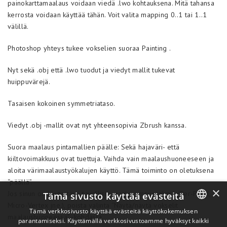
painokarttamaalaus voidaan viedä .lwo kohtauksena. Mitä tahansa
kerrosta voidaan käyttää tähän. Voit valita mapping 0..1 tai 1..1
välillä.
Photoshop yhteys tukee vokselien suoraa Painting .
Nyt sekä .obj että .lwo tuodut ja viedyt mallit tukevat
huippuvärejä.
Tasaisen kokoinen symmetriataso.
Viedyt .obj -mallit ovat nyt yhteensopivia Zbrush kanssa.
Suora maalaus pintamallien päälle: Sekä hajaväri- että
kiiltovoimakkuus ovat tuettuja. Vaihda vain maalaushuoneeseen ja
aloita värimaalaustyökalujen käyttö. Tämä toiminto on oletuksena
“päällä”.
×
Jos sinun on käytettävä tavallisia maalausmenetelmiä (Per-Pixel,
Tämä sivusto käyttää evästeitä
Micro-Vertex jne.), poista valinta “Näytä/näytä vokselit
Tämä verkkosivusto käyttää evästeitä käyttökokemuksen
maalaushuoneessa” -kohdasta.
parantamiseksi. Käyttämällä verkkosivustoamme hyväksyt kaikki
ENGLISH