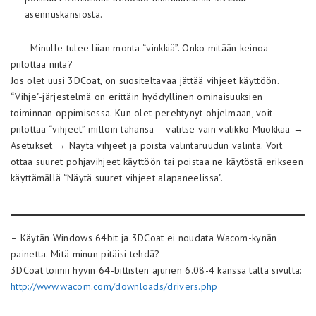
asennuskansiosta.
— – Minulle tulee liian monta “vinkkiä”. Onko mitään keinoa
piilottaa niitä?
Jos olet uusi 3DCoat, on suositeltavaa jättää vihjeet käyttöön.
“Vihje”-järjestelmä on erittäin hyödyllinen ominaisuuksien
toiminnan oppimisessa. Kun olet perehtynyt ohjelmaan, voit
piilottaa “vihjeet” milloin tahansa – valitse vain valikko Muokkaa →
Asetukset → Näytä vihjeet ja poista valintaruudun valinta. Voit
ottaa suuret pohjavihjeet käyttöön tai poistaa ne käytöstä erikseen
käyttämällä “Näytä suuret vihjeet alapaneelissa”.
– Käytän Windows 64bit ja 3DCoat ei noudata Wacom-kynän
painetta. Mitä minun pitäisi tehdä?
3DCoat toimii hyvin 64-bittisten ajurien 6.08-4 kanssa tältä sivulta:
http://www.wacom.com/downloads/drivers.php