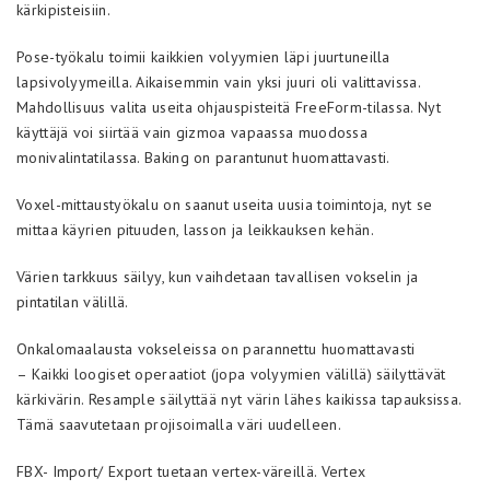
kärkipisteisiin.
Pose-työkalu toimii kaikkien volyymien läpi juurtuneilla
lapsivolyymeilla. Aikaisemmin vain yksi juuri oli valittavissa.
Mahdollisuus valita useita ohjauspisteitä FreeForm-tilassa. Nyt
käyttäjä voi siirtää vain gizmoa vapaassa muodossa
monivalintatilassa. Baking on parantunut huomattavasti.
Voxel-mittaustyökalu on saanut useita uusia toimintoja, nyt se
mittaa käyrien pituuden, lasson ja leikkauksen kehän.
Värien tarkkuus säilyy, kun vaihdetaan tavallisen vokselin ja
pintatilan välillä.
Onkalomaalausta vokseleissa on parannettu huomattavasti
– Kaikki loogiset operaatiot (jopa volyymien välillä) säilyttävät
kärkivärin. Resample säilyttää nyt värin lähes kaikissa tapauksissa.
Tämä saavutetaan projisoimalla väri uudelleen.
FBX- Import/ Export tuetaan vertex-väreillä. Vertex