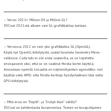
– Versio 2021+: Milloin DX ja Milloin GL?
3DCoat 2021:stä alkaen vain GL-grafiikkatilaa tuetaan.
– Versiossa 2022 on vain yksi grafiikkatila: GL (OpenGL).
Käytä nyt OpenGL-kiihdytystä, saatat huomata Geometry Menu -
valikossa. Cuda-tuki ei ole enää saatavilla, se on lopetettu
ensisijaisesti siksi, että se on vaatinut Nvidia-kortin käyttöä.
Ainoastaan openGL toisaalta on näytönohjainten agnostikko: voit
käyttää sekä AMD- että Nvidia-kortteja hyödyntääksesi tätä uutta
GPU-kiihdytystä.
– Mitä eroa on “Depth”- ja “Sculpt-tilan” välillä?
3DCoat on kahdenlaista kuvanveistoa. Toinen on kuvapohjainen