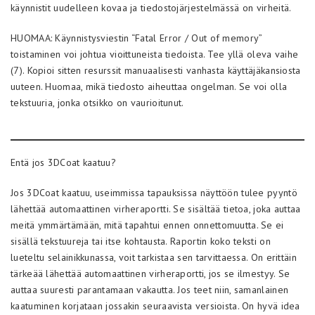
käynnistit uudelleen kovaa ja tiedostojärjestelmässä on virheitä.
HUOMAA: Käynnistysviestin “Fatal Error / Out of memory”
toistaminen voi johtua vioittuneista tiedoista. Tee yllä oleva vaihe
(7). Kopioi sitten resurssit manuaalisesti vanhasta käyttäjäkansiosta
uuteen. Huomaa, mikä tiedosto aiheuttaa ongelman. Se voi olla
tekstuuria, jonka otsikko on vaurioitunut.
Entä jos 3DCoat kaatuu?
Jos 3DCoat kaatuu, useimmissa tapauksissa näyttöön tulee pyyntö
lähettää automaattinen virheraportti. Se sisältää tietoa, joka auttaa
meitä ymmärtämään, mitä tapahtui ennen onnettomuutta. Se ei
sisällä tekstuureja tai itse kohtausta. Raportin koko teksti on
lueteltu selainikkunassa, voit tarkistaa sen tarvittaessa. On erittäin
tärkeää lähettää automaattinen virheraportti, jos se ilmestyy. Se
auttaa suuresti parantamaan vakautta. Jos teet niin, samanlainen
kaatuminen korjataan jossakin seuraavista versioista. On hyvä idea