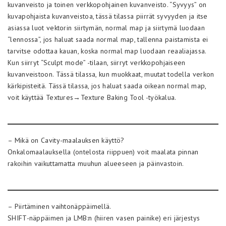
kuvanveisto ja toinen verkkopohjainen kuvanveisto. “Syvyys” on
kuvapohjaista kuvanveistoa, tässä tilassa piirrät syvyyden ja itse
asiassa luot vektorin siirtymän, normal map ja siirtymä luodaan
“lennossa”, jos haluat saada normal map, tallenna paistamista ei
tarvitse odottaa kauan, koska normal map luodaan reaaliajassa.
Kun siirryt “Sculpt mode” -tilaan, siirryt verkkopohjaiseen
kuvanveistoon. Tässä tilassa, kun muokkaat, muutat todella verkon
kärkipisteitä. Tässä tilassa, jos haluat saada oikean normal map,
voit käyttää Textures→Texture Baking Tool -työkalua.
– Mikä on Cavity-maalauksen käyttö?
Onkalomaalauksella (ontelosta riippuen) voit maalata pinnan
rakoihin vaikuttamatta muuhun alueeseen ja päinvastoin.
– Piirtäminen vaihtonäppäimellä.
SHIFT-näppäimen ja LMB:n (hiiren vasen painike) eri järjestys