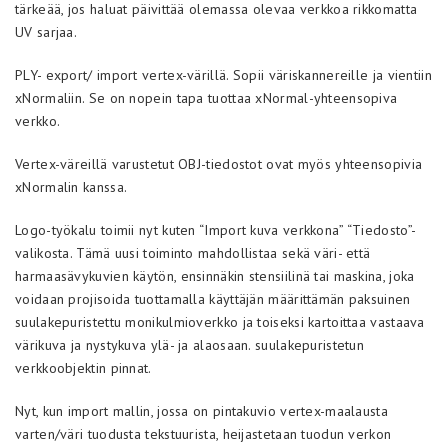
tärkeää, jos haluat päivittää olemassa olevaa verkkoa rikkomatta
UV sarjaa.
PLY- export/ import vertex-värillä. Sopii väriskannereille ja vientiin
xNormaliin. Se on nopein tapa tuottaa xNormal-yhteensopiva
verkko.
Vertex-väreillä varustetut OBJ-tiedostot ovat myös yhteensopivia
xNormalin kanssa.
Logo-työkalu toimii nyt kuten “Import kuva verkkona” “Tiedosto”-
valikosta. Tämä uusi toiminto mahdollistaa sekä väri- että
harmaasävykuvien käytön, ensinnäkin stensiilinä tai maskina, joka
voidaan projisoida tuottamalla käyttäjän määrittämän paksuinen
suulakepuristettu monikulmioverkko ja toiseksi kartoittaa vastaava
värikuva ja nystykuva ylä- ja alaosaan. suulakepuristetun
verkkoobjektin pinnat.
Nyt, kun import mallin, jossa on pintakuvio vertex-maalausta
varten/väri tuodusta tekstuurista, heijastetaan tuodun verkon