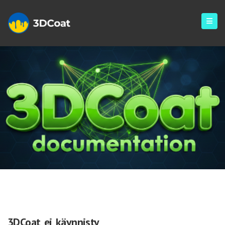
Kysymykset Ja Vastaukset
3DCoat ei käynnisty