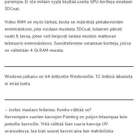
parempia. Ei ole mitään syytä käyttää useita GPU-kortteja ainakaan
3DCoat.
Video RAM on myös tärkeä, koska se määrittää pintakuvioiden
enimmäiskoon, jota voidaan muokata 3DCoat. Jokainen pikseli
vaatii 8 tavua, joten voit helposti laskea muistiin mahtuvan
tekstuurin enimmäiskoon. Suosittelemme ostamaan kortteja, joissa
on vähintään 4 Gt RAM-muistia.
Windows-julkaisu on 64-bittiselle Windowsille. 32-bittisiä ikkunoita
ei enää tueta.
– Joskus maalaus hidastuu. Kuinka välttää se?
Harvempien suurten kasvojen Painting on paljon hitaampaa kuin
jaetuille kasvoille. Yritä välttää liian suuria kasvoja UV-
avaruudessa. Jaa liian suuret kasvot aina kun mahdollista.