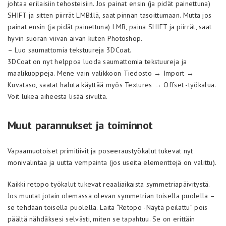
johtaa erilaisiin tehosteisiin. Jos painat ensin (ja pidät painettuna)
SHIFT ja sitten piirrät LMB:llä, saat pinnan tasoittumaan. Mutta jos
painat ensin (ja pidät painettuna) LMB, paina SHIFT ja piirrät, saat
hyvin suoran viivan aivan kuten Photoshop.
– Luo saumattomia tekstuureja 3DCoat.
3DCoat on nyt helppoa luoda saumattomia tekstuureja ja
maalikuoppeja. Mene vain valikkoon Tiedosto → Import →
Kuvataso, saatat haluta käyttää myös Textures → Offset -työkalua.
Voit lukea aiheesta lisää sivulta.
Muut parannukset ja toiminnot
Vapaamuotoiset primitiivit ja poseeraustyökalut tukevat nyt
monivalintaa ja uutta vempainta (jos useita elementtejä on valittu).
Kaikki retopo työkalut tukevat reaaliaikaista symmetriapäivitystä.
Jos muutat jotain olemassa olevan symmetrian toisella puolella –
se tehdään toisella puolella. Laita “Retopo -Näytä peilattu” pois
päältä nähdäksesi selvästi, miten se tapahtuu. Se on erittäin