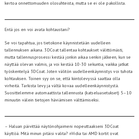
kertoa onnettomuuden olosuhteista, mutta se ei ole pakollista.
Entä jos en voi avata kohtaustani?
Se voi tapahtua, jos tietokone käynnistetään uudelleen
tallennuksen aikana. 3DCoat tallentaa kohtaukset välittömästi,
mutta tallennusprosessi kestää jonkin aikaa senkin jälkeen, kun se
näyttää olevan valmis, ja voi kestää 10-30 sekuntia, vaikka jatkat
työskentelyä 3DCoat. Joten välitön uudelleenkäynnistys voi tuhota
kohtauksen. Toinen syy on se, että kiintolevyssä saattaa olla
virheitä. Tarkista levy ja vältä kovaa uudelleenkäynnistystä.
Suosittelemme automaattista tallennusta (katseluasetukset) 5–10
minuutin välein tietojen häviämisen välttämiseksi.
– Haluan päivittää näytönohjaimeni nopeuttaakseni 3DCoat
käyttöä. Mitä minun pitäisi valita? nVidia tai AMD kortit ovat