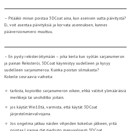
– Pitääkö minun poistaa 3DCoat aina, kun asensen uutta päivitystä?
Ei, voit asentaa päivityksiä ja korvata asennuksen, kunnes
pääversionumero muuttuu.
– En pysty rekisteröitymään – joka kerta kun syötän sarjanumeron
ja painan Rekisteröi, 3DCoat käynnistyy uudelleen ja kysyy
uudelleen sarjanumeroa. Kuinka poistun silmukasta?
Kokeile seuraavia vaiheita:
tarkista, kopioitko sarjanumeron oikein, ehkä valitsit ylimääräisiä
merkkejä tai unohditko joitain.
jos käytät Win10:tä, varmista, että käytät 3DCoat
järjestelmänvalvojana.
Jos ongelma jatkuu näiden vihjeiden kokeilun jälkeen, yritä
poistaa License.dat-tiedosto manuaalisesti 3DCoat