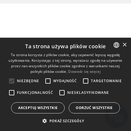
×
Ta strona używa plików cookie
Ta strona korzysta z plików cookie, aby zapewnić lepszą wygodę
użytkowania. Korzystając z tej strony, wyrażasz zgodę na używanie
ENGLISH
przez nas wszystkich plików cookie zgodnie z warunkami naszej
BULGARIAN
polityki plików cookie.
Dowiedz się więcej
CROATIAN
NIEZBĘDNE
WYDAJNOŚĆ
TARGETOWANIE
CZECH
FUNKCJONALNOŚĆ
NIESKLASYFIKOWANE
DANISH
AKCEPTUJ WSZYSTKIE
ODRZUĆ WSZYSTKIE
DUTCH
ESTONIAN
POKAŻ SZCZEGÓŁY
FINNISH