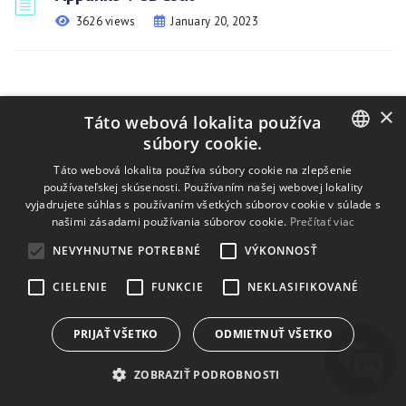
3626 views
January 20, 2023
×
Táto webová lokalita používa
súbory cookie.
ENGLISH
Táto webová lokalita používa súbory cookie na zlepšenie
používateľskej skúsenosti. Používaním našej webovej lokality
BULGARIAN
vyjadrujete súhlas s používaním všetkých súborov cookie v súlade s
našimi zásadami používania súborov cookie.
Prečítať viac
CROATIAN
NEVYHNUTNE POTREBNÉ
VÝKONNOSŤ
CZECH
CIELENIE
FUNKCIE
NEKLASIFIKOVANÉ
DANISH
DUTCH
PRIJAŤ VŠETKO
ODMIETNUŤ VŠETKO
ESTONIAN
ZOBRAZIŤ PODROBNOSTI
FINNISH