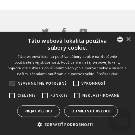
×
Táto webová lokalita používa
súbory cookie.
ENGLISH
Táto webová lokalita používa súbory cookie na zlepšenie
používateľskej skúsenosti. Používaním našej webovej lokality
BULGARIAN
vyjadrujete súhlas s používaním všetkých súborov cookie v súlade s
našimi zásadami používania súborov cookie.
Prečítať viac
CROATIAN
NEVYHNUTNE POTREBNÉ
VÝKONNOSŤ
CZECH
CIELENIE
FUNKCIE
NEKLASIFIKOVANÉ
DANISH
DUTCH
PRIJAŤ VŠETKO
ODMIETNUŤ VŠETKO
ESTONIAN
ZOBRAZIŤ PODROBNOSTI
FINNISH