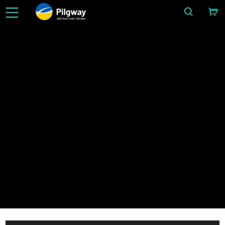
with love from Ukraine
Aprenda 3D com facilidade: Escultura, Voxels, Modelagem, Retopo, Painting, Texturização c
UV e Renderização. Aprendizado ilimitado e gratuito.
Lançament
IMAGE BY SERGII GOLOTOVSKIY
Início
Lançamentos
3DCoat 2021.02