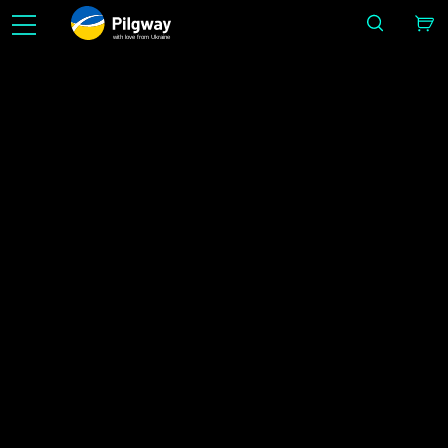
with love from Ukraine
Aprenda 3D com facilidade: Escultura, Voxels, Modelagem, Retopo, Painting, Texturização c
UV e Renderização. Aprendizado ilimitado e gratuito.
Lançament
IMAGE BY SERGII GOLOTOVSKIY
Início
Lançamentos
3DCoat 4.9