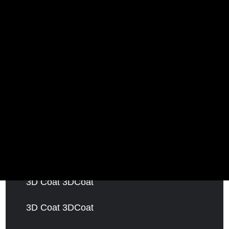
3DCoat 2026.11
3DCoat 2025.15
3DCoat 2025.08
3DCoat 2024.30
3DCoat 2024.12
3DCoat 2023.10
3D Coat 3DCoat
3D Coat 3DCoat