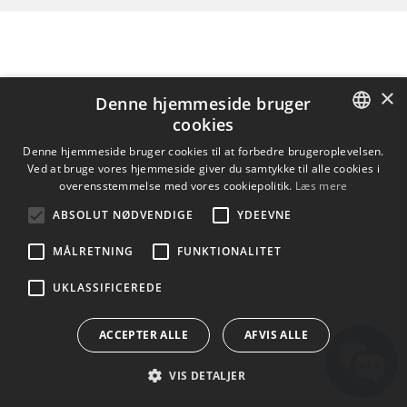
×
Denne hjemmeside bruger
cookies
ENGLISH
Denne hjemmeside bruger cookies til at forbedre brugeroplevelsen.
Ved at bruge vores hjemmeside giver du samtykke til alle cookies i
BULGARIAN
overensstemmelse med vores cookiepolitik.
Læs mere
CROATIAN
ABSOLUT NØDVENDIGE
YDEEVNE
CZECH
MÅLRETNING
FUNKTIONALITET
DANISH
UKLASSIFICEREDE
DUTCH
ESTONIAN
ACCEPTER ALLE
AFVIS ALLE
FINNISH
VIS DETALJER
FRENCH