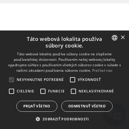
×
Táto webová lokalita používa
súbory cookie.
ENGLISH
Táto webová lokalita používa súbory cookie na zlepšenie
používateľskej skúsenosti. Používaním našej webovej lokality
BULGARIAN
vyjadrujete súhlas s používaním všetkých súborov cookie v súlade s
našimi zásadami používania súborov cookie.
Prečítať viac
CROATIAN
NEVYHNUTNE POTREBNÉ
VÝKONNOSŤ
CZECH
CIELENIE
FUNKCIE
NEKLASIFIKOVANÉ
DANISH
DUTCH
PRIJAŤ VŠETKO
ODMIETNUŤ VŠETKO
ESTONIAN
ZOBRAZIŤ PODROBNOSTI
FINNISH