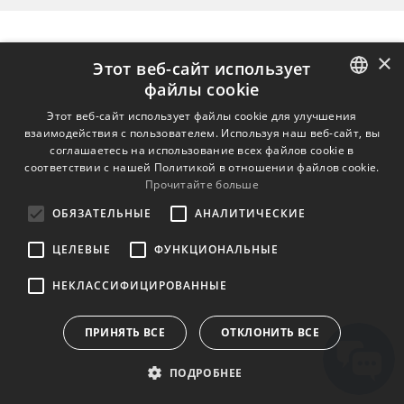
×
Этот веб-сайт использует
файлы cookie
ENGLISH
Этот веб-сайт использует файлы cookie для улучшения
взаимодействия с пользователем. Используя наш веб-сайт, вы
BULGARIAN
соглашаетесь на использование всех файлов cookie в
соответствии с нашей Политикой в ​​отношении файлов cookie.
CROATIAN
Прочитайте больше
CZECH
ОБЯЗАТЕЛЬНЫЕ
АНАЛИТИЧЕСКИЕ
DANISH
ЦЕЛЕВЫЕ
ФУНКЦИОНАЛЬНЫЕ
DUTCH
НЕКЛАССИФИЦИРОВАННЫЕ
ESTONIAN
FINNISH
ПРИНЯТЬ ВСЕ
ОТКЛОНИТЬ ВСЕ
FRENCH
ПОДРОБНЕЕ
GERMAN