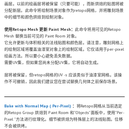
画层。以前的绘画层将被保留（只要可能），而新烘焙的贴图将被
分配新层。此命令将绘制场景对象作为retopo网格，并将雕刻场景
中的细节和颜色烘焙到绘制对象。
使用Retopo Mesh 更新 Paint Mesh：
此命令将用可见的Retopo
Mesh 替换当前可见的 Paint Room 对象。
它允许更新与体积相关的法线贴图和颜色层。请注意，雕刻网格上
的绘制区域将覆盖油漆室对象上的绘制区域。它仅适用于per-pixel
绘画方法。所以要小心避免丢失数据。
需要UV集，但如果您尚未分配UV集，它将自动生成。
层将被保留，但retopo网格的UV -s 应该类似于油漆室网格。该操
作不可撤销，因此我们建议您在尝试替换几何体之前保存场景。
Bake with Normal Map ( Per-Pixel)
：
将Retopo网格从当前选定
的Retopo Group 烘焙到 Paint Room 和“Objects”面板中，使用“Per-
Pixel ”方法进行纹理化。细节被烘焙为特殊层上的法线贴图。位移
不会被烘烤。