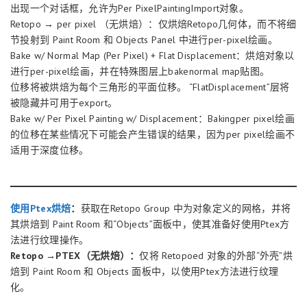
出现一个对话框，允许为Per PixelPaintingImport对象。
Retopo → per pixel （无烘焙）：仅烘焙Retopo几何体，而不将细
节投射到 Paint Room 和 Objects Panel 中进行per-pixel绘画。
Bake w/ Normal Map (Per Pixel) + Flat Displacement：烘焙对象以
进行per-pixel绘画，并在特殊图层上bakenormal map贴图。
位移将被烘焙为每个三角形的平面位移。 “FlatDisplacement”层将
被隐藏并可用于export。
Bake w/ Per Pixel Painting w/ Displacement：Bakingper pixel绘画
的位移在某些情况下可能会产生错误的结果，因为per pixel绘画不
适用于深度位移。
使用Ptex烘焙
：
获取在Retopo Group 中为对象定义的网格，并将
其烘焙到 Paint Room 和“Objects”面板中，使其准备好使用Ptex方
法进行纹理操作。
Retopo →PTEX（无烘焙）：
仅将 Retopoed 对象的外部“外壳”烘
焙到 Paint Room 和 Objects 面板中，以使用Ptex方法进行纹理
化。