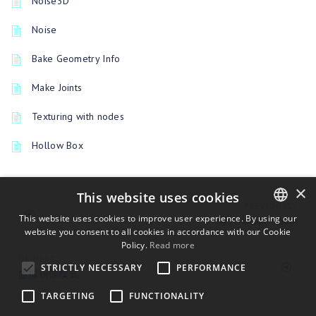
Noise3D
Noise
Bake Geometry Info
Make Joints
Texturing with nodes
Hollow Box
×
This website uses cookies
PREVIOUSLY
This website uses cookies to improve user experience. By using our
导入Retopo Room
website you consent to all cookies in accordance with our Cookie
ENGLISH
Policy.
Read more
BULGARIAN
UP NEXT
STRICTLY NECESSARY
PERFORMANCE
虚拟镜像模式
CROATIAN
TARGETING
FUNCTIONALITY
CZECH