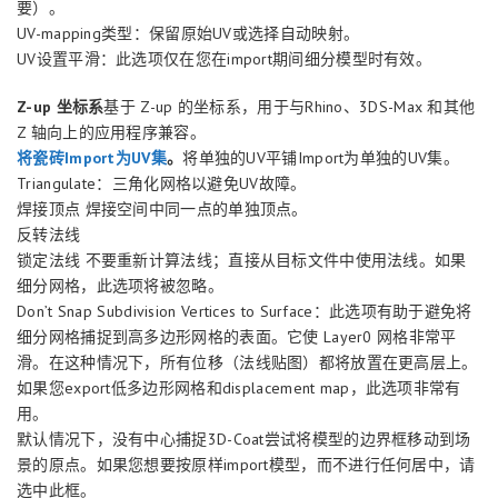
要）。
UV-mapping类型：保留原始UV或选择自动映射。
UV设置平滑：此选项仅在您在import期间细分模型时有效。
Z-up 坐标系
基于 Z-up 的坐标系，用于与Rhino、3DS-Max 和其他
Z 轴向上的应用程序兼容。
将瓷砖Import为UV集
。
将单独的UV平铺Import为单独的UV集。
Triangulate：三角化网格以避免UV故障。
焊接顶点 焊接空间中同一点的单独顶点。
反转法线
锁定法线 不要重新计算法线；直接从目标文件中使用法线。如果
细分网格，此选项将被忽略。
Don’t Snap Subdivision Vertices to Surface：此选项有助于避免将
细分网格捕捉到高多边形网格的表面。它使 Layer0 网格非常平
滑。在这种情况下，所有位移（法线贴图）都将放置在更高层上。
如果您export低多边形网格和displacement map，此选项非常有
用。
默认情况下，没有中心捕捉3D-Coat尝试将模型的边界框移动到场
景的原点。如果您想要按原样import模型，而不进行任何居中，请
选中此框。