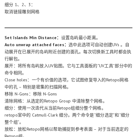
细分 1、2、3：
取消链接雕刻网格
Set Islands Min Distance：
设置岛屿最小距离。
Auto unwrap attached faces：
选中此选项可自动创建UVs 。自
动展开在已展开的岛屿附近创建的面孔。每次切换新工具时都会执
行解包。
展开：将所有岛屿放入UV贴图。它与工具面板的“UV工具”部分中的
命令相同。
Close holes：一个有价值的选项，它试图修复导入的Retopo网格
中的孔 – 特别是密集的扫描网格。
移除 N-Gons：移除 N-Gons
清除网格：从选定的Retopo Group 中清除整个网格。
细分：使用一次迭代从当前Retopo组细分整个网格。
retopo室中的 Catmull-Clark 细分。两个命令是“细分选定”和“细分
整个组”。
放松：放松Retopo网格以帮助捕捉到参考表面 – 对于当前选定的
Retopo组。