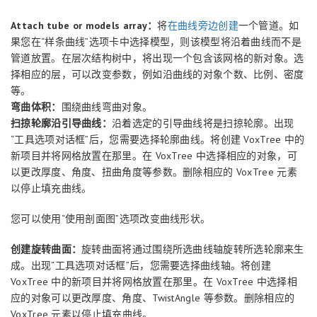
Attach tube or models array：
将
在曲线旁边创建
一个管道。如
果您在“样条曲线”选项卡中选择模型，则该模型将沿着曲线而不是
管道放置。在层次结构树中，将出现一个包含该网格的新对象。选
择相应的层，可以改变参数，例如沿曲线的对象个数、比例、密度
等。
弯曲体积：
围绕曲线弯曲对象。
扫掠轮廓沿引导曲线：
沿着选定的引导曲线将是扫掠轮廓。出现
“工具选项对话框”后，您需要选择轮廓曲线。将创建 VoxTree 中的
新项目并将网格放置在那里。在 VoxTree 中选择相应的对象，可
以更改厚度、角度、扭曲角度等参数。删除相应的 VoxTree 元素
以停止填充曲线。
您可以使用“使用剖面图”选项改变曲线形状。
创建旋转曲面：
旋转曲面将通过围绕所选曲线轴旋转所选轮廓来生
成。出现“工具选项对话框”后，您需要选择曲线轴。将创建
VoxTree 中的新项目并将网格放置在那里。在 VoxTree 中选择相
应的对象可以更改厚度、角度、TwistAngle 等参数。删除相应的
VoxTree 元素以停止填充曲线。