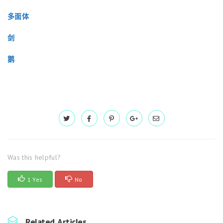
多面体
剑
鹅
Was this helpful?
1 Yes
No
Related Articles