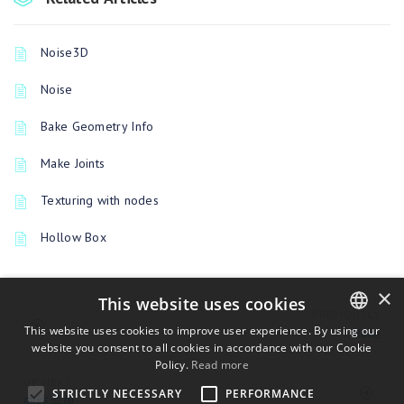
Noise3D
Noise
Bake Geometry Info
Make Joints
Texturing with nodes
Hollow Box
×
This website uses cookies
PREVIOUSLY
This website uses cookies to improve user experience. By using our
Bake
website you consent to all cookies in accordance with our Cookie
ENGLISH
Policy.
Read more
BULGARIAN
UP NEXT
STRICTLY NECESSARY
PERFORMANCE
曲线菜单