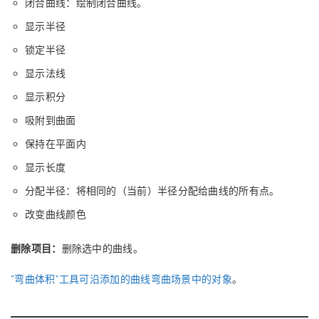
闭合曲线：绘制闭合曲线。
显示半径
锁定半径
显示法线
显示积分
吸附到曲面
保持在平面内
显示长度
分配半径：将相同的（当前）半径分配给曲线的所有点。
改变曲线颜色
删除项目：
删除选中的曲线。
“弯曲体积”工具可沿添加的曲线弯曲场景中的对象
。