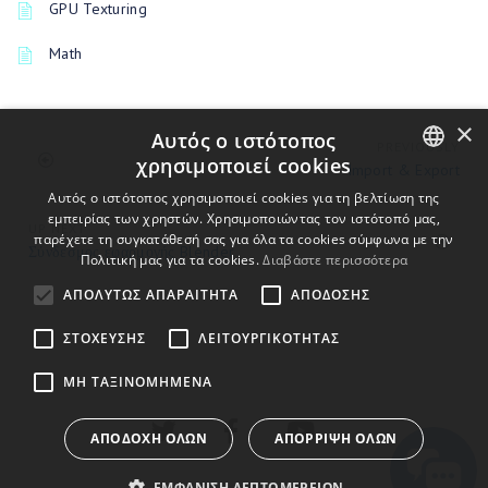
GPU Texturing
Math
×
Αυτός ο ιστότοπος
PREVIOUSLY
χρησιμοποιεί cookies
Import & Export
ENGLISH
Αυτός ο ιστότοπος χρησιμοποιεί cookies για τη βελτίωση της
εμπειρίας των χρηστών. Χρησιμοποιώντας τον ιστότοπό μας,
UP NEXT
BULGARIAN
παρέχετε τη συγκατάθεσή σας για όλα τα cookies σύμφωνα με την
Σύνδεσμος εφαρμογής Blender
Πολιτική μας για τα cookies.
Διαβάστε περισσότερα
CROATIAN
ΑΠΟΛΎΤΩΣ ΑΠΑΡΑΊΤΗΤΑ
ΑΠΌΔΟΣΗΣ
CZECH
ΣΤΌΧΕΥΣΗΣ
ΛΕΙΤΟΥΡΓΙΚΌΤΗΤΑΣ
DANISH
DUTCH
ΜΗ ΤΑΞΙΝΟΜΗΜΈΝΑ
ESTONIAN
ΑΠΟΔΟΧΉ ΌΛΩΝ
ΑΠΌΡΡΙΨΗ ΌΛΩΝ
FINNISH
ΕΜΦΆΝΙΣΗ ΛΕΠΤΟΜΕΡΕΙΏΝ