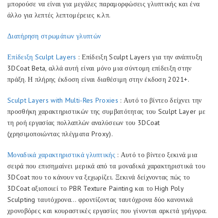
μπορούσε να είναι για μεγάλες παραμορφώσεις γλυπτικής και ένα
άλλο για λεπτές λεπτομέρειες κ.λπ.
Διατήρηση στρωμάτων γλυπτών
Επίδειξη Sculpt Layers
: Επίδειξη Sculpt Layers για την ανάπτυξη
3DCoat Beta, αλλά αυτή είναι μόνο μια σύντομη επίδειξη στην
πράξη. Η πλήρης έκδοση είναι διαθέσιμη στην έκδοση 2021+.
Sculpt Layers with Multi-Res Proxies
: Αυτό το βίντεο δείχνει την
προσθήκη χαρακτηριστικών της συμβατότητας του Sculpt Layer με
τη ροή εργασίας πολλαπλών αναλύσεων του 3DCoat
(χρησιμοποιώντας πλέγματα Proxy).
Μοναδικά χαρακτηριστικά γλυπτικής
: Αυτό το βίντεο ξεκινά μια
σειρά που επισημαίνει μερικά από τα μοναδικά χαρακτηριστικά του
3DCoat που το κάνουν να ξεχωρίζει. Ξεκινά δείχνοντας πώς το
3DCoat αξιοποιεί το PBR Texture Painting και το High Poly
Sculpting ταυτόχρονα… φροντίζοντας ταυτόχρονα δύο κανονικά
χρονοβόρες και κουραστικές εργασίες που γίνονται αρκετά γρήγορα.