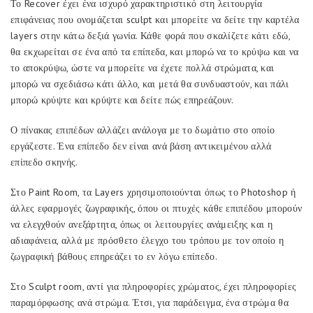
Το Recover έχει ένα ισχυρό χαρακτηριστικό στη λειτουργία
επιφάνειας που ονομάζεται sculpt και μπορείτε να δείτε την καρτέλα
layers στην κάτω δεξιά γωνία. Κάθε φορά που σκαλίζετε κάτι εδώ,
θα εκχωρείται σε ένα από τα επίπεδα, και μπορώ να το κρύψω και να
το αποκρύψω, ώστε να μπορείτε να έχετε πολλά στρώματα, και
μπορώ να σχεδιάσω κάτι άλλο, και μετά θα συνδυαστούν, και πάλι
μπορώ κρύψτε και κρύψτε και δείτε πώς επηρεάζουν.
Ο πίνακας επιπέδων αλλάζει ανάλογα με το δωμάτιο στο οποίο
εργάζεστε. Ένα επίπεδο δεν είναι ανά βάση αντικειμένου αλλά
επίπεδο σκηνής.
Στο Paint Room, τα Layers χρησιμοποιούνται όπως το Photoshop ή
άλλες εφαρμογές ζωγραφικής, όπου οι πτυχές κάθε επιπέδου μπορούν
να ελεγχθούν ανεξάρτητα, όπως οι λειτουργίες ανάμειξης και η
αδιαφάνεια, αλλά με πρόσθετο έλεγχο του τρόπου με τον οποίο η
ζωγραφική βάθους επηρεάζει το εν λόγω επίπεδο.
Στο Sculpt room, αντί για πληροφορίες χρώματος, έχει πληροφορίες
παραμόρφωσης ανά στρώμα. Έτσι, για παράδειγμα, ένα στρώμα θα