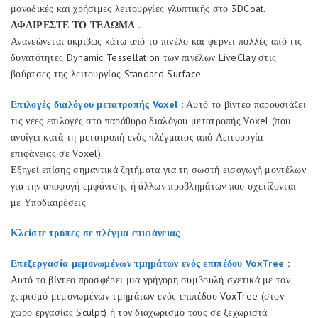
μοναδικές και χρήσιμες λειτουργίες γλυπτικής στο 3DCoat.
ΑΦΑΙΡΕΣΤΕ ΤΟ ΤΕΛΩΜΑ
.
Ανανεώνεται ακριβώς κάτω από το πινέλο και φέρνει πολλές από τις
δυνατότητες Dynamic Tessellation των πινέλων LiveClay στις
βούρτσες της λειτουργίας Standard Surface.
Επιλογές διαλόγου μετατροπής Voxel
:
Αυτό το βίντεο παρουσιάζει
τις νέες επιλογές στο παράθυρο διαλόγου μετατροπής Voxel (που
ανοίγει κατά τη μετατροπή ενός πλέγματος από Λειτουργία
επιφάνειας σε Voxel).
Εξηγεί επίσης σημαντικά ζητήματα για τη σωστή εισαγωγή μοντέλων
για την αποφυγή εμφάνισης ή άλλων προβλημάτων που σχετίζονται
με Υποδιαιρέσεις.
Κλείστε τρύπες σε πλέγμα επιφάνειας
Επεξεργασία μεμονωμένων τμημάτων ενός επιπέδου VoxTree
:
Αυτό το βίντεο προσφέρει μια γρήγορη συμβουλή σχετικά με τον
χειρισμό μεμονωμένων τμημάτων ενός επιπέδου VoxTree (στον
χώρο εργασίας Sculpt) ή τον διαχωρισμό τους σε ξεχωριστά