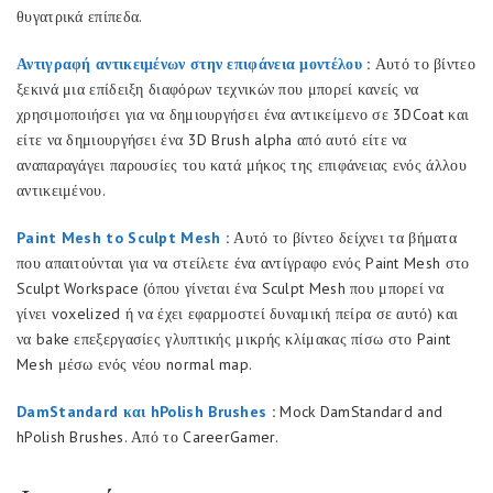
θυγατρικά επίπεδα.
Αντιγραφή αντικειμένων στην επιφάνεια μοντέλου
:
Αυτό το βίντεο
ξεκινά μια επίδειξη διαφόρων τεχνικών που μπορεί κανείς να
χρησιμοποιήσει για να δημιουργήσει ένα αντικείμενο σε 3DCoat και
είτε να δημιουργήσει ένα 3D Brush alpha από αυτό είτε να
αναπαραγάγει παρουσίες του κατά μήκος της επιφάνειας ενός άλλου
αντικειμένου.
Paint Mesh to Sculpt Mesh
:
Αυτό το βίντεο δείχνει τα βήματα
που απαιτούνται για να στείλετε ένα αντίγραφο ενός Paint Mesh στο
Sculpt Workspace (όπου γίνεται ένα Sculpt Mesh που μπορεί να
γίνει voxelized ή να έχει εφαρμοστεί δυναμική πείρα σε αυτό) και
να bake επεξεργασίες γλυπτικής μικρής κλίμακας πίσω στο Paint
Mesh μέσω ενός νέου normal map.
DamStandard και hPolish Brushes
:
Mock DamStandard and
hPolish Brushes. Από το CareerGamer.