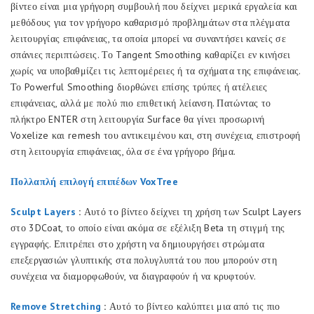
βίντεο είναι μια γρήγορη συμβουλή που δείχνει μερικά εργαλεία και
μεθόδους για τον γρήγορο καθαρισμό προβλημάτων στα πλέγματα
λειτουργίας επιφάνειας, τα οποία μπορεί να συναντήσει κανείς σε
σπάνιες περιπτώσεις. Το Tangent Smoothing καθαρίζει εν κινήσει
χωρίς να υποβαθμίζει τις λεπτομέρειες ή τα σχήματα της επιφάνειας.
Το Powerful Smoothing διορθώνει επίσης τρύπες ή ατέλειες
επιφάνειας, αλλά με πολύ πιο επιθετική λείανση. Πατώντας το
πλήκτρο ENTER στη λειτουργία Surface θα γίνει προσωρινή
Voxelize και remesh του αντικειμένου και, στη συνέχεια, επιστροφή
στη λειτουργία επιφάνειας, όλα σε ένα γρήγορο βήμα.
Πολλαπλή επιλογή επιπέδων VoxTree
Sculpt Layers
:
Αυτό το βίντεο δείχνει τη χρήση των Sculpt Layers
στο 3DCoat, το οποίο είναι ακόμα σε εξέλιξη Beta τη στιγμή της
εγγραφής. Επιτρέπει στο χρήστη να δημιουργήσει στρώματα
επεξεργασιών γλυπτικής στα πολυγλυπτά του που μπορούν στη
συνέχεια να διαμορφωθούν, να διαγραφούν ή να κρυφτούν.
Remove Stretching
:
Αυτό το βίντεο καλύπτει μια από τις πιο