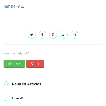
油漆条件菜单
Was this helpful?
1 Yes
No
Related Articles
Noise3D