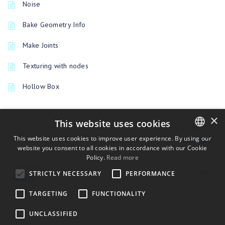
Noise
Bake Geometry Info
Make Joints
Texturing with nodes
Hollow Box
×
This website uses cookies
PREVIOUSLY
This website uses cookies to improve user experience. By using our
Brush选项
website you consent to all cookies in accordance with our Cookie
ENGLISH
Policy.
Read more
BULGARIAN
UP NEXT
STRICTLY NECESSARY
PERFORMANCE
条面板
CROATIAN
TARGETING
FUNCTIONALITY
CZECH
UNCLASSIFIED
DANISH