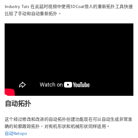
Industry Tuts 在此延时视频中使用3DCoat惊人的重新拓扑工具快速
比较了手动和自动重新拓扑。
自动拓扑
这个经过修改和改进的自动拓扑创建功能现在可以自动生成非常准
确的轮廓跟踪拓扑，对有机形状和机械形状同样适用。
自动Retopo