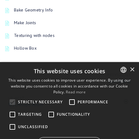
Bake Geometry Info
Make Joints
Texturing with nodes
Hollow Box
×
This website uses cookies
PREVIOUSLY
This website uses cookies to improve user experience. By using our
从UV室导出
website you consent to all cookies in accordance with our Cookie
ENGLISH
Policy.
Read more
BULGARIAN
UP NEXT
STRICTLY NECESSARY
PERFORMANCE
导入Retopo Room
CROATIAN
TARGETING
FUNCTIONALITY
CZECH
UNCLASSIFIED
DANISH
DUTCH