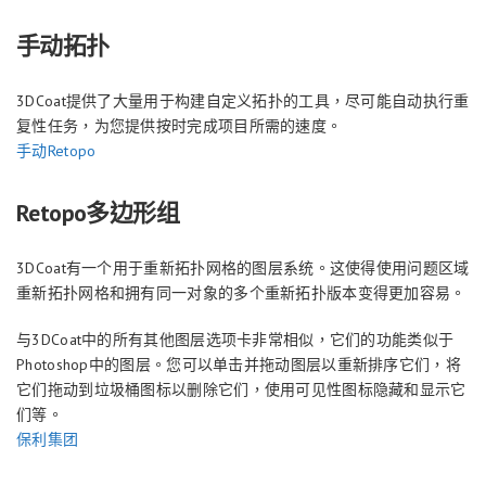
手动拓扑
3DCoat提供了大量用于构建自定义拓扑的工具，尽可能自动执行重
复性任务，为您提供按时完成项目所需的速度。
手动Retopo
Retopo多边形组
3DCoat有一个用于重新拓扑网格的图层系统。这使得使用问题区域
重新拓扑网格和拥有同一对象的多个重新拓扑版本变得更加容易。
与3DCoat中的所有其他图层选项卡非常相似，它们的功能类似于
Photoshop中的图层。您可以单击并拖动图层以重新排序它们，将
它们拖动到垃圾桶图标以删除它们，使用可见性图标隐藏和显示它
们等。
保利集团