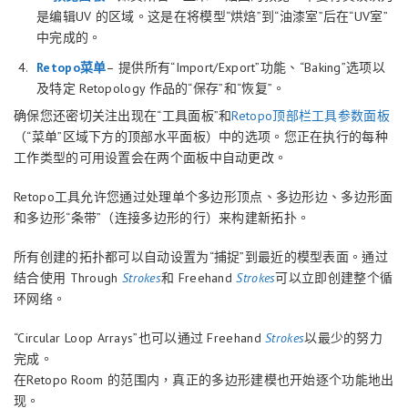
是编辑UV 的区域。这是在将模型“烘焙”到“油漆室”后在“UV室”
中完成的。
Retopo菜单
– 提供所有“Import/Export”功能、“Baking”选项以
及特定 Retopology 作品的“保存”和“恢复”。
确保您还密切关注出现在“工具面板”和
Retopo顶部栏工具参数面板
（“菜单”区域下方的顶部水平面板）中的选项。您正在执行的每种
工作类型的可用设置会在两个面板中自动更改。
Retopo工具允许您通过处理单个多边形顶点、多边形边、多边形面
和多边形“条带”（连接多边形的行）来构建新拓扑。
所有创建的拓扑都可以自动设置为“捕捉”到最近的模型表面。通过
结合使用 Through
Strokes
和 Freehand
Strokes
可以立即创建整个循
环网络。
“Circular Loop Arrays”也可以通过 Freehand
Strokes
以最少的努力
完成。
在Retopo Room 的范围内，真正的多边形建模也开始逐个功能地出
现。