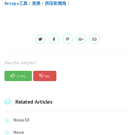
Retopo工具：变换、挤压和倒角
：
Was this helpful?
1 Yes
No
Related Articles
Noise3D
Noise