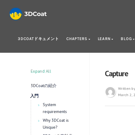
3DCOATドキュメント
CHAPTERS
LEARN
BLOG
Expand All
Capture
3DCoatの紹介
Written b
March 2, 
入門
System
requirements
Why 3DCoat is
Unique?