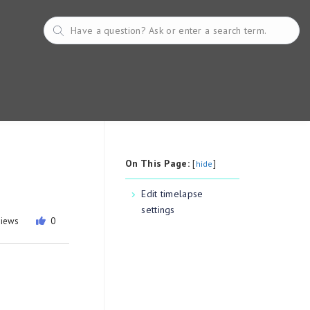
On This Page:
[
]
hide
Edit timelapse
settings
views
0