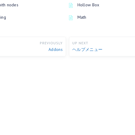
with nodes
Hollow Box
ing
Math
PREVIOUSLY
UP NEXT
Addons
ヘルプメニュー