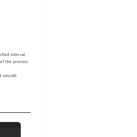
fied interval
 of the process
nd smooth