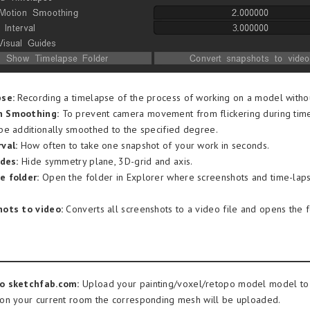
pse:
Recording a timelapse of the process of working on a model withou
n Smoothing:
To prevent camera movement from flickering during tim
e additionally smoothed to the specified degree.
val:
How often to take one snapshot of your work in seconds.
ides:
Hide symmetry plane, 3D-grid and axis.
 folder:
Open the folder in Explorer where screenshots and time-lap
ots to video:
Converts all screenshots to a video file and opens the f
o sketchfab.com:
Upload your painting/voxel/retopo model model to 
on your current room the corresponding mesh will be uploaded.