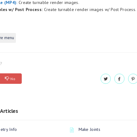
e (MP4):
Create turnable render images.
les w/ Post Process:
Create turnable render images w/ Post Process.
re menu
l?
No
Articles
try Info
Make Joints