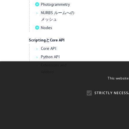
Photogrammetry
NURBS ルームへの
メッシュ
Nodes
ScriptingとCore API
Core API
Python API
Extensions and
Addons
This website
STRICTLY NECESS