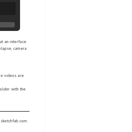
t an interface.
elapse, camera
se videos are
older with the
sketchfab.com.