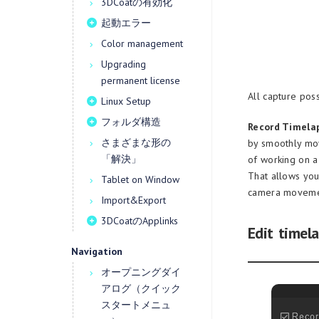
3DCoatの有効化
起動エラー
Color management
Upgrading
permanent license
All capture poss
Linux Setup
フォルダ構造
Record Timela
さまざまな形の
by smoothly mov
「解決」
of working on a
That allows you
Tablet on Window
camera movement
Import&Export
3DCoatのApplinks
Edit timel
Navigation
オープニングダイ
アログ（クイック
スタートメニュ