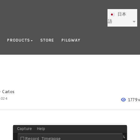
日本
語
PRODUCTS
STORE
PILGWAY
Carlos
y
2024
1779 