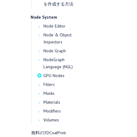
を作成する方法
Node System
Node Editor
Node & Object
Inspectors
Node Graph
NodeGraph
Language (NGL)
GPU Nodes
Filters
Masks
Materials
Modifiers
Volumes
無料の3DCoatPrint