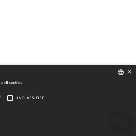
×
o all cookies
ENGLISH
Y
UNCLASSIFIED
BULGARIAN
CROATIAN
CZECH
DANISH