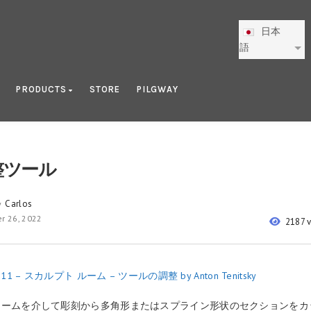
日本
語
PRODUCTS
STORE
PILGWAY
調整ツール
Carlos
y
r 26, 2022
2187 
11 – スカルプト ルーム – ツールの調整 by Anton Tenitsky
ュームを介して彫刻から多角形またはスプライン形状のセクションをカ