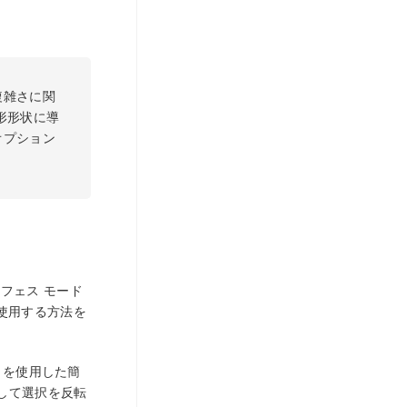
複雑さに関
形形状に導
オプション
フェス モード
て使用する方法を
ool を使用した簡
して選択を反転