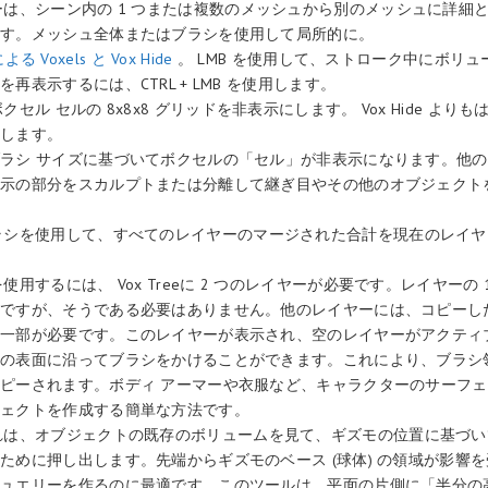
ーは、シーン内の 1 つまたは複数のメッシュから別のメッシュに詳細
ます。メッシュ全体またはブラシを使用して局所的に。
yによる Voxels と Vox Hide
。 LMB を使用して、ストローク中にボリ
再表示するには、CTRL + LMB を使用します。
ボクセル セルの 8x8x8 グリッドを非表示にします。 Vox Hide より
作します。
ラシ サイズに基づいてボクセルの「セル」が非表示になります。他
表示の部分をスカルプトまたは分離して継ぎ目やその他のオブジェクト
。
ラシを使用して、すべてのレイヤーのマージされた合計を現在のレイヤ
使用するには、 Vox Treeに 2 つのレイヤーが必要です。レイヤーの 
いですが、そうである必要はありません。他のレイヤーには、コピーし
の一部が必要です。このレイヤーが表示され、空のレイヤーがアクティ
トの表面に沿ってブラシをかけることができます。これにより、ブラシ
ピーされます。ボディ アーマーや衣服など、キャラクターのサーフェ
ジェクトを作成する簡単な方法です。
れは、オブジェクトの既存のボリュームを見て、ギズモの位置に基づい
ために押し出します。先端からギズモのベース (球体) の領域が影響
ジュエリーを作るのに最適です。このツールは、平面の片側に「半分の