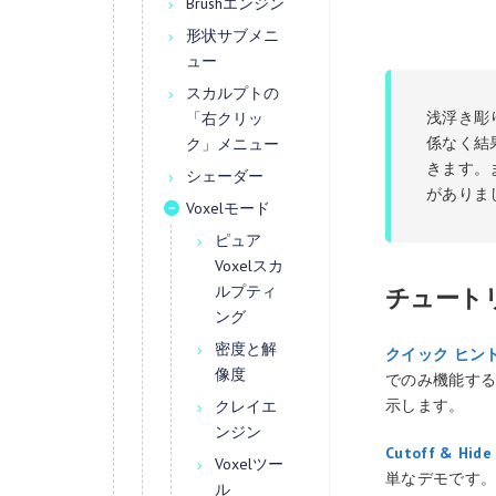
Brushエンジン
形状サブメニ
ュー
スカルプトの
浅浮き彫
「右クリッ
係なく結
ク」メニュー
きます。
シェーダー
がありま
Voxelモード
ピュア
Voxelスカ
ルプティ
チュート
ング
密度と解
クイック ヒント
像度
でのみ機能するフ
示します。
クレイエ
ンジン
Cutoff & H
Voxelツー
単なデモです
ル