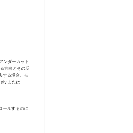
(アンダーカット
ある方向とその反
去する場合、モ
ly または
ロールするのに