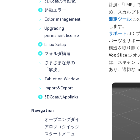
3DCoatの有効化
計測: 「LM
起動エラー
め、スカルプ
Color management
測定ツール
:
こ
します。
Upgrading
サポート
:
3D
permanent license
パーツをサポ
Linux Setup
構造を取り除
フォルダ構造
Vox Slice:
ジオ
は、スキャン 
さまざまな形の
あり、適切なi
「解決」
Tablet on Window
Import&Export
3DCoatのApplinks
Navigation
オープニングダイ
アログ（クイック
スタートメニュ