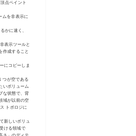
と頂点ペイント
ュームを非表示に
もはるかに速く、
の非表示ツールと
を作成すること
ーにコピーしま
1 つが空である
たいボリューム
ブな状態で、背
領域が以前の空
ス トポロジに
て新しいボリュ
を受ける領域で
高さ」のディテ