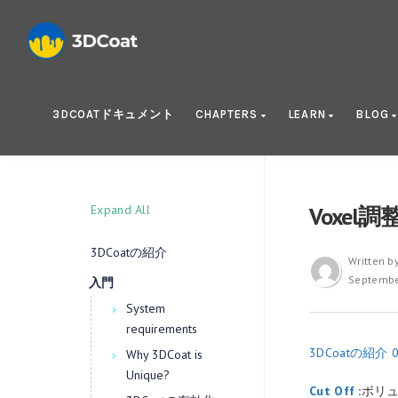
3DCOATドキュメント
CHAPTERS
LEARN
BLOG
Expand All
Voxel
3DCoatの紹介
Written b
Septembe
入門
System
requirements
3DCoatの紹介 0
Why 3DCoat is
Unique?
Cut Off
:
ボリ