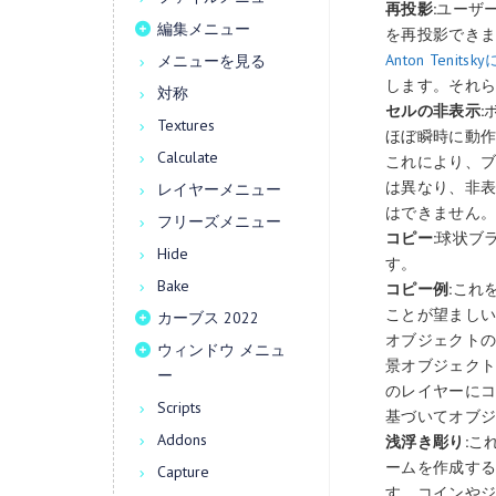
再投影:
ユーザ
編集メニュー
を再投影でき
Anton Tenitsk
メニューを見る
します。それらを
対称
セルの非表示:
Textures
ほぼ瞬時に動
Calculate
これにより、ブ
は異なり、非
レイヤーメニュー
はできません
フリーズメニュー
コピー:
球状ブ
Hide
す。
Bake
コピー例:
これを
ことが望まし
カーブス 2022
オブジェクト
ウィンドウ メニュ
景オブジェク
ー
のレイヤーにコ
Scripts
基づいてオブ
Addons
浅浮き彫り:
こ
ームを作成する
Capture
す。コインや