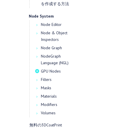
を作成する方法
Node System
Node Editor
Node & Object
Inspectors
Node Graph
NodeGraph
Language (NGL)
GPU Nodes
Filters
Masks
Materials
Modifiers
Volumes
無料の3DCoatPrint