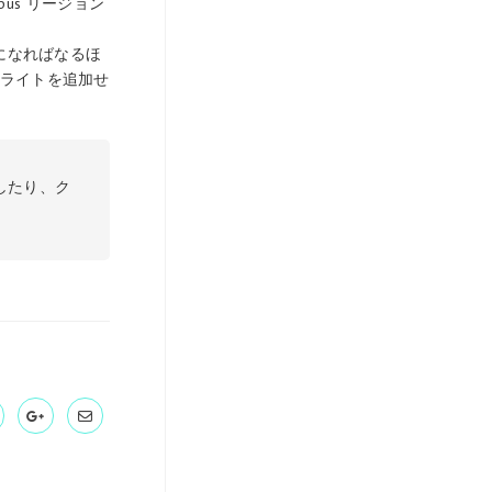
us リージョン
になればなるほ
にライトを追加せ
したり、ク
。