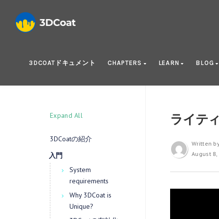
3DCOATドキュメント
CHAPTERS
LEARN
BLOG
Expand All
ライティ
3DCoatの紹介
Written b
August 8,
入門
System
requirements
Why 3DCoat is
Unique?