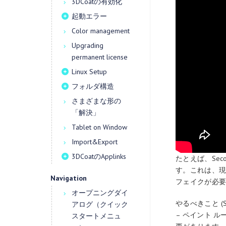
3DCoatの有効化
起動エラー
Color management
Upgrading
permanent license
Linux Setup
フォルダ構造
さまざまな形の
「解決」
Tablet on Window
Import&Export
3DCoatのApplinks
たとえば、Sec
す。これは、現
Navigation
フェイクが必
オープニングダイ
やるべきこと (Sila
アログ（クイック
– ペイント 
スタートメニュ