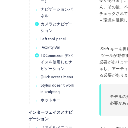
要があります。
ー）
ん。その後、ペイ
ナビゲーションパ
チェックされ
ネル
– 環境を選択
カメラとナビゲー
ション
Left tool panel
Activity Bar
-Shift 
-ツールが動作
3DConnexion デバ
必要があります
イスを使用したナ
示し、アーティ
ビゲーション
る必要があり
Quick Access Menu
Stylus doesn’t work
in sculpting
モデルの
ホットキー
必要があ
インターフェイスとナビ
ゲーション
ファイルメニュー