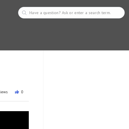
views
0