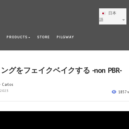
日本
語
PRODUCTS
STORE
PILGWAY
ングをフェイクベイクする -non PBR-
Carlos
y
 2023
1857 