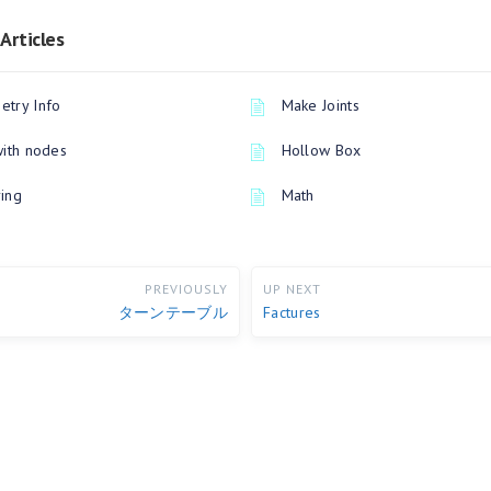
Articles
try Info
Make Joints
with nodes
Hollow Box
ing
Math
PREVIOUSLY
UP NEXT
ターンテーブル
Factures