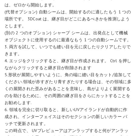
は、ゼロから開始します。
(代替オプション) 自動シームは、開始するのに適したもう 1 つの
場所です。 3DCoat は、継ぎ目がどこにあるべきかを推測しよう
とします。
(別の 2 つのオプション) シャープ シームは、出発点として機械
オブジェクトに使用するのに最適なもう 1 つの自動シームです。
3. 両方を試して、いつでも縫い目を元に戻したりクリアしたりで
きます。
4. エッジをクリックすると、継ぎ目が作成されます。 Ctrl を押し
ながらクリックすると継ぎ目が削除されます
5.形状が展開しやすいように、角の端に縫い目をカット/追加して
ください.領域が赤すぎたり青すぎたりする場合は、その領域に多
くの展開された歪みがあることを意味し、島がよりよく展開する
のを助けるために、その周囲の継ぎ目をさらにカットすることを
お勧めします.
6. 領域を完全に切り取ると、新しいUVアイランドが自動的に作
成され、インターフェイスはそのセクションの新しいカラー パ
ッチで更新されます。
この時点で、 UVプレビューアはアンラップすると何がアンラッ