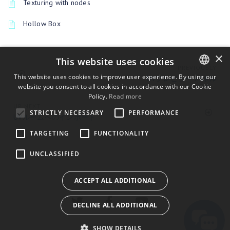
Texturing with nodes
Hollow Box
×
This website uses cookies
PREVIOUSLY
This website uses cookies to improve user experience. By using our
UVプレビュー パネル
website you consent to all cookies in accordance with our Cookie
ENGLISH
Policy.
Read more
BULGARIAN
UP NEXT
STRICTLY NECESSARY
PERFORMANCE
UVルームへのインポート
CROATIAN
TARGETING
FUNCTIONALITY
CZECH
UNCLASSIFIED
DANISH
DUTCH
ACCEPT ALL ADDITIONAL
ESTONIAN
DECLINE ALL ADDITIONAL
FINNISH
FRENCH
SHOW DETAILS