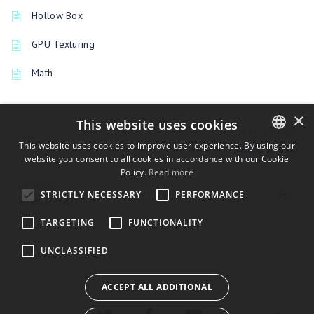
Hollow Box
GPU Texturing
Math
×
This website uses cookies
PREVIOUSLY
This website uses cookies to improve user experience. By using our
密度と解像度
website you consent to all cookies in accordance with our Cookie
ENGLISH
Policy.
Read more
BULGARIAN
UP NEXT
STRICTLY NECESSARY
PERFORMANCE
Voxelツール
CROATIAN
TARGETING
FUNCTIONALITY
CZECH
UNCLASSIFIED
DANISH
DUTCH
ACCEPT ALL ADDITIONAL
ESTONIAN