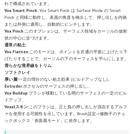
れで構成されています。
Vox Smart Pinch:
Vox Smart Pinch は Surface Mode の Smart
Pinch と同様に動作し、表面の角度を検出して、押し出しを内側
または外側に適用し、自動的にピンチします。
Vox Pinch:
このオプションは、サーフェス領域をカーソルの放射
状の中心に近づけます。
通常の粘土:
Vox Flatten:
このモードは、ポイントを共通の平面に上げたり下
げたりすることで、カーソルの下のサーフェスを平らにします。
滑らかな境界線をトリム:
ソフトクレイ:
厚い層:
一定の増分のない粘土効果 (ビルドアップなし)。
Extruder:
ボクセルのサーフェスの押し出し。
Vox Buildup:
ブラシが移動している間のサーフェスの一定のビル
ドアップ。
Voxelスキン:
このブラシは、正と負の押し出しが混在するアルフ
ァを使用する可能性を示しています。Brush設定->修飾子のチェ
ックボックス「表面風モード」に依存します。