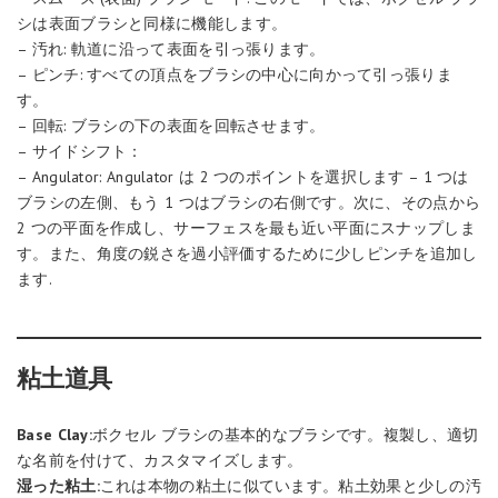
シは表面ブラシと同様に機能します。
– 汚れ: 軌道に沿って表面を引っ張ります。
– ピンチ: すべての頂点をブラシの中心に向かって引っ張りま
す。
– 回転: ブラシの下の表面を回転させます。
– サイドシフト：
– Angulator: Angulator は 2 つのポイントを選択します – 1 つは
ブラシの左側、もう 1 つはブラシの右側です。次に、その点から
2 つの平面を作成し、サーフェスを最も近い平面にスナップしま
す。また、角度の鋭さを過小評価するために少しピンチを追加し
ます.
粘土道具
Base Clay:
ボクセル ブラシの基本的なブラシです。複製し、適切
な名前を付けて、カスタマイズします。
湿った粘土:
これは本物の粘土に似ています。粘土効果と少しの汚