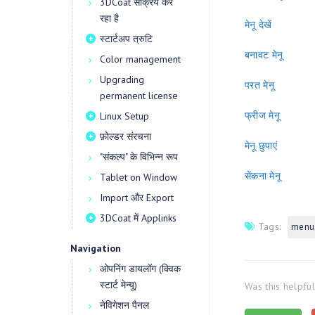
3DCoat सक्रिय कर
रहा है
मेनू देखें
स्टार्टअप त्रुटि
बनावट मेनू
Color management
Upgrading
परत मेनू
permanent license
फ्रीज मेनू
Linux Setup
फ़ोल्डर संरचना
मेनू छुपाएं
"संकल्प" के विभिन्न रूप
सेंकना मेनू
Tablet on Window
Import और Export
3DCoat में Applinks
Tags:
menus
Navigation
ओपनिंग डायलॉग (क्विक
स्टार्ट मेन्यू)
Was this helpfu
नेविगेशन पैनल