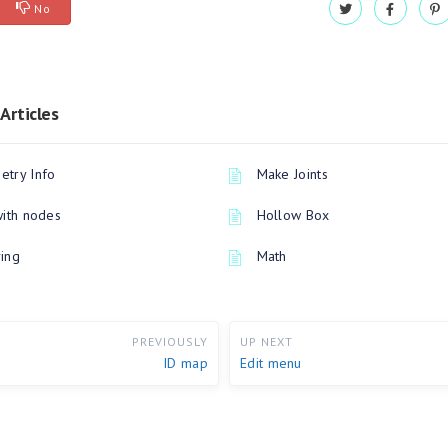
No
Articles
try Info
Make Joints
with nodes
Hollow Box
ing
Math
PREVIOUSLY
UP NEXT
ID map
Edit menu