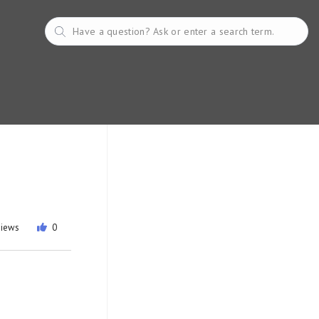
views
0