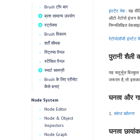
Brush टॉप बार
इंस्टेंट मेश
: यह वीड
ब्रश सामान्य उपयोग
ऑटो-रेटोपो इंजन के
स्ट्रोक्स
निम्नलिखित वेबसाइ
Brush विकल्प
रेटोपोलॉजी इंस्टें
शर्तें सीमक
स्ट्रिप्स पैनल
पुरानी शैली क
स्टेंसिल पैनल
स्मार्ट सामग्री
यह चतुर्भुज बिल्कु
Brush के लिए प्रीसेट
जरूरत है, तो इसका 
कैसे बनाएं
घनत्व और ग
Node System
Node Editor
1.
संवाद खोलना
Node & Object
Inspectors
घनत्व छायां
Node Graph