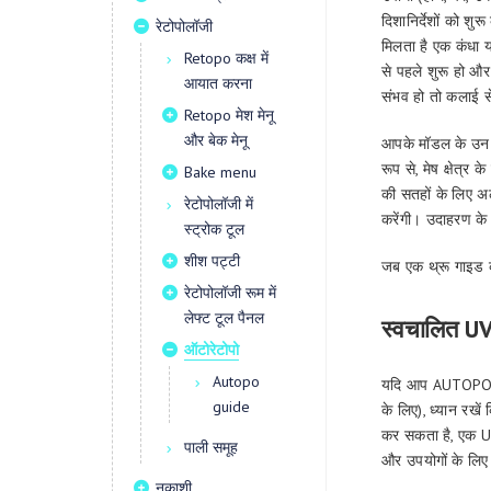
दिशानिर्देशों को श
रेटोपोलॉजी
मिलता है एक कंधा य
Retopo कक्ष में
से पहले शुरू हो और
आयात करना
संभव हो तो कलाई से
Retopo मेश मेनू
और बेक मेनू
आपके मॉडल के उन क्षे
रूप से, मेष क्षेत्र 
Bake menu
की सतहों के लिए अ
रेटोपोलॉजी में
करेंगी। उदाहरण के ल
स्ट्रोक टूल
शीश पट्टी
जब एक थ्रू गाइड का 
रेटोपोलॉजी रूम में
लेफ्ट टूल पैनल
स्वचालित UV
ऑटोरेटोपो
Autopo
यदि आप AUTOPO के 
guide
के लिए), ध्यान रख
कर सकता है, एक UV म
पाली समूह
और उपयोगों के लि
नकाशी