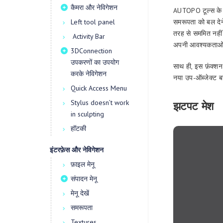
कैमरा और नेविगेशन
AUTOPO टूल्स के बार
Left tool panel
समरूपता को बल देने
तरह से सममित नहीं
Activity Bar
अपनी आवश्यकताओं क
3DConnection
उपकरणों का उपयोग
साथ ही, इस फ़ंक्शन
करके नेविगेशन
नया उप-ऑब्जेक्ट 
Quick Access Menu
Stylus doesn’t work
झटपट मेश
in sculpting
हॉटकी
इंटरफ़ेस और नेविगेशन
फ़ाइल मेनू
संपादन मेनू
मेनू देखें
समरूपता
Textures