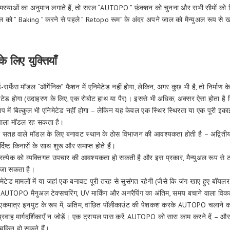
्याओं का अनुमान लगाते हैं, तो सरल “AUTOPO ” फ़ंक्शन को चुनना और सभी सीमों को 
जाल को ” Baking ” करने से पहले ” Retopo रूम” के अंदर अपने जाल को मैन्युअल रूप से 
े लिए युक्तियाँ
ड-सर्फेस मॉडल “ऑर्गेनिक” फैशन में एनिमेटेड नहीं होगा, लेकिन, अगर कुछ भी है, तो निर्माण के
मेटेड होगा (उदाहरण के लिए, एक रोबोट हाथ या पैर)। इससे भी अधिक, अक्सर ऐसा होता ह
में बिल्कुल भी एनिमेटेड नहीं होगा – लेकिन यह केवल एक स्थिर स्थिरता या एक पूरी इकाई क
 वाला मॉडल रह सकता है।
तह वाले मॉडल के लिए बनावट स्थान के ठोस विभाजन की आवश्यकता होती है – अद्वितीय बन
र्दिष्ट किनारों के साथ शुरू और समाप्त होते हैं।
े प्रत्येक को व्यक्तिगत उपचार की आवश्यकता हो सकती है और इस प्रकार, मैन्युअल रूप से
 जा सकता है।
िमेटेड मामलों में या जहां एक बनावट पूरी तरह से सुसंगत रहेगी (जैसे कि जंग खाए हुए बॉयल
 – AUTOPO मैनुअल टेक्सचरिंग, UV मार्किंग और अनरैपिंग का अंतिम, समय बचाने वाला विक
ने एकमात्र इनपुट के रूप में, अंतिम, वांछित पॉलीकाउंट की पेशकश करके AUTOPO चलाने क
्रवाह मार्गदर्शिकाएँ न जोड़ें। एक ट्रायल पास करें, AUTOPO को सारा काम करने दें – और
यचकित हो सकते हैं।