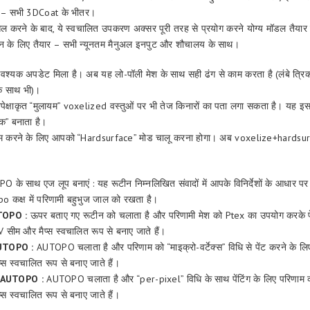
ैं – सभी 3DCoat के भीतर।
ल करने के बाद, ये स्वचालित उपकरण अक्सर पूरी तरह से प्रयोग करने योग्य मॉडल तैयार
न के लिए तैयार – सभी न्यूनतम मैनुअल इनपुट और शौचालय के साथ।
श्यक अपडेट मिला है। अब यह लो-पॉली मेश के साथ सही ढंग से काम करता है (लंबे त्रि
े साथ भी)।
ेक्षाकृत “मुलायम” voxelized वस्तुओं पर भी तेज किनारों का पता लगा सकता है। यह इस 
ोक” बनाता है।
षम करने के लिए आपको “Hardsurface” मोड चालू करना होगा। अब voxelize+hardsu
के साथ एज लूप बनाएं : यह रूटीन निम्नलिखित संवादों में आपके विनिर्देशों के आधार प
o कक्ष में परिणामी बहुभुज जाल को रखता है।
TOPO :
ऊपर बताए गए रूटीन को चलाता है और परिणामी मेश को Ptex का उपयोग करके पेंट
V सीम और मैप्स स्वचालित रूप से बनाए जाते हैं।
AUTOPO :
AUTOPO चलाता है और परिणाम को “माइक्रो-वर्टेक्स” विधि से पेंट करने के लिए 
स स्वचालित रूप से बनाए जाते हैं।
ए AUTOPO :
AUTOPO चलाता है और “per-pixel” विधि के साथ पेंटिंग के लिए परिणाम को 
स स्वचालित रूप से बनाए जाते हैं।