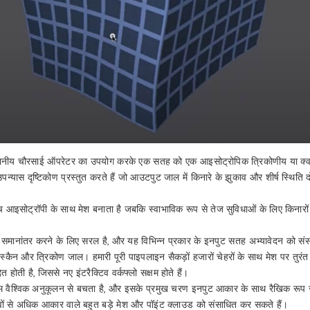
ानीय चौरसाई ऑपरेटर का उपयोग करके एक सतह को एक आइसोट्रोपिक त्रिकोणीय या क्वा
न्यास दृष्टिकोण प्रस्तुत करते हैं जो आउटपुट जाल में किनारे के झुकाव और शीर्ष स्थिति 
च्च आइसोट्रॉपी के साथ मेश बनाता है जबकि स्वाभाविक रूप से तेज सुविधाओं के लिए किनारो
 समानांतर करने के लिए सरल है, और यह विभिन्न प्रकार के इनपुट सतह अभ्यावेदन को सं
ंज स्कैन और त्रिकोण जाल। हमारी पूरी पाइपलाइन सैकड़ों हजारों चेहरों के साथ मेश पर तुरं
त होती है, जिससे नए इंटरैक्टिव वर्कफ्लो सक्षम होते हैं।
िथ्म वैश्विक अनुकूलन से बचता है, और इसके प्रमुख चरण इनपुट आकार के साथ रैखिक रूप से ब
ों से अधिक आकार वाले बहुत बड़े मेश और पॉइंट क्लाउड को संसाधित कर सकते हैं।