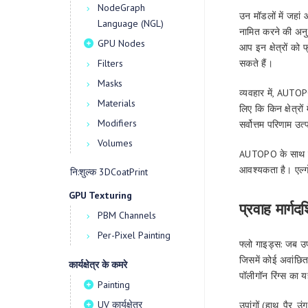
NodeGraph
उन मॉडलों में जहां 
Language (NGL)
नामित करने की अनु
GPU Nodes
आप इन क्षेत्रों को
सकते हैं।
Filters
Masks
व्यवहार में, AUTO
Materials
लिए कि किन क्षेत्रो
Modifiers
सर्वोत्तम परिणाम उत
Volumes
AUTOPO के साथ पहली
आवश्यकता है। एल्गो
नि:शुल्क 3DCoatPrint
GPU Texturing
प्रवाह मार्गदर्
PBM Channels
Per-Pixel Painting
फ्लो गाइड्स: जब उ
जिसमें कोई अवांछित 
कार्यक्षेत्र के कमरे
पॉलीगॉन रिंग्स का 
Painting
UV कार्यक्षेत्र
उपांगों (हाथ, पैर, 