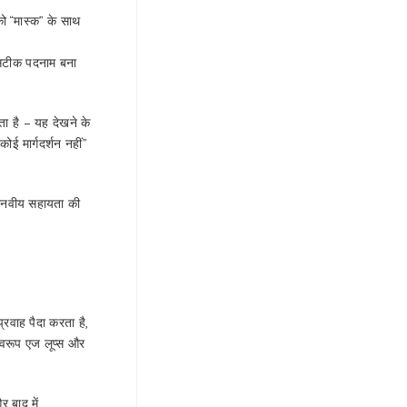
को “मास्क” के साथ
क सटीक पदनाम बना
ा है – यह देखने के
ोई मार्गदर्शन नहीं”
मानवीय सहायता की
रवाह पैदा करता है,
स्वरूप एज लूप्स और
र बाद में