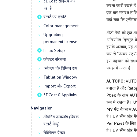
3DCoat सक्रिय कर
करना जारी रखते ह
रहा है
एक बार महारत हासि
स्टार्टअप त्रुटि
यहां तक कि एनीमेश
Color management
ऑटो-रेपो को एक आव
Upgrading
अनियमित त्रिभुज क
permanent license
इसके अलावा, यह अप
Linux Setup
रूप से “फीचर स्ट्र
फ़ोल्डर संरचना
इस पहचान को सक्
समझ में आता है।
"संकल्प" के विभिन्न रूप
Tablet on Window
AUTOPO:
AUTOPO 
Import और Export
बनाता है और Retop
3DCoat में Applinks
Ptex के साथ AU
रूम में रखता है। U
Navigation
MV पेंट के साथ 
है। UV सीम और मैप्
ओपनिंग डायलॉग (क्विक
Per Pixel के लि
स्टार्ट मेन्यू)
है। UV सीम और मैप्
नेविगेशन पैनल