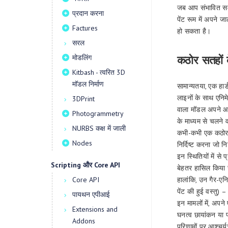
जब आप संभावित समस
प्रदान करना
पेंट रूम में अपने 
Factures
हो सकता है।
सरल
कठोर सतहों क
मोडलिंग
Kitbash - त्वरित 3D
मॉडल निर्माण
सामान्यतया, एक हार्
लाइनों के साथ एनि
3DPrint
वाला मॉडल अपने आप 
Photogrammetry
के माध्यम से चलने
NURBS कक्ष में जाली
कभी-कभी एक कठोर स
Nodes
निर्दिष्ट करना जो नि
इन स्थितियों में स
Scripting और Core API
बेहतर हासिल किया
हालांकि, उन गैर-एन
Core API
पेंट की हुई वस्तु)
पायथन एपीआई
इन मामलों में, अप
Extensions and
घनत्व छायांकन या प
Addons
परिणामों पर आश्चर्