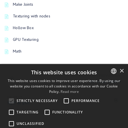
Make Joints
Texturing with nodes
Hollow Box
GPU Texturing
Math
×
This website uses cookies
PREVIOUSLY
This website uses cookies to improve user experience. By using our
प्योर Voxel स्कल्प्टिंग
website you consent to all cookies in accordance with our Cookie
ENGLISH
Policy.
Read more
BULGARIAN
UP NEXT
STRICTLY NECESSARY
PERFORMANCE
मिट्टी का इंजन
CROATIAN
TARGETING
FUNCTIONALITY
CZECH
UNCLASSIFIED
DANISH