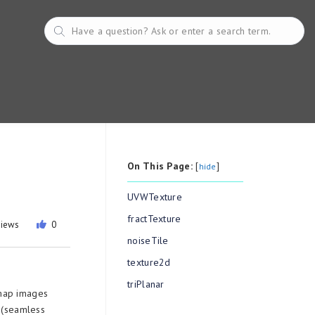
On This Page:
[
]
hide
UVWTexture
fractTexture
views
0
noiseTile
texture2d
triPlanar
tmap images
n (seamless