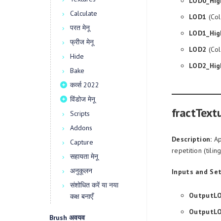
LOD0_Hig
Calculate
LOD1
(Col
परत मेनू
LOD1_Hig
फ्रीज मेनू
LOD2
(Col
Hide
LOD2_Hig
Bake
कर्व्स 2022
विंडोज मेनू
fractText
Scripts
Addons
Description:
Ap
Capture
repetition (tiling
सहायता मेनू
अनुकूलन
Inputs and Set
संशोधित करें या नया
OutputL
कक्ष बनाएँ
OutputL
Brush अवयव