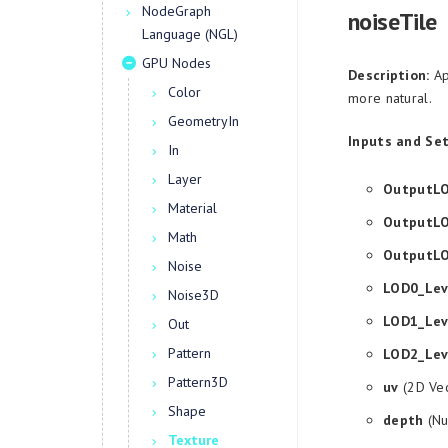
NodeGraph
noiseTile
Language (NGL)
GPU Nodes
Description:
Ap
Color
more natural.
GeometryIn
Inputs and Set
In
Layer
OutputL
Material
OutputL
Math
OutputL
Noise
LOD0_Lev
Noise3D
LOD1_Lev
Out
Pattern
LOD2_Lev
Pattern3D
uv
(2D Vec
Shape
depth
(Nu
Texture