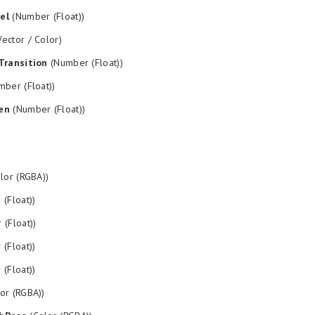
el
(Number (Float))
ector / Color)
Transition
(Number (Float))
ber (Float))
en
(Number (Float))
lor (RGBA))
(Float))
(Float))
(Float))
(Float))
or (RGBA))