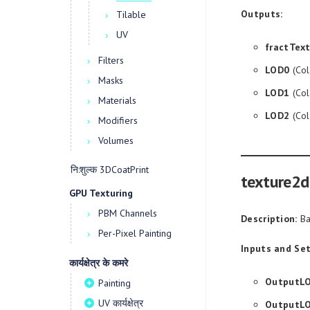
Outputs:
Tilable
UV
fractTex
Filters
LOD0
(Col
Masks
LOD1
(Col
Materials
LOD2
(Col
Modifiers
Volumes
नि:शुल्क 3DCoatPrint
texture2d
GPU Texturing
PBM Channels
Description:
Ba
Per-Pixel Painting
Inputs and Set
कार्यक्षेत्र के कमरे
OutputL
Painting
UV कार्यक्षेत्र
OutputL