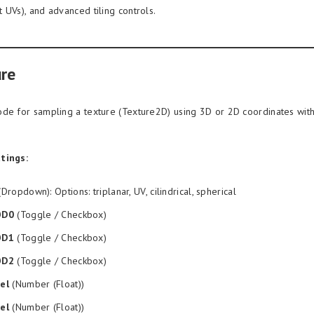
 UVs), and advanced tiling controls.
re
de for sampling a texture (Texture2D) using 3D or 2D coordinates with 
tings:
Dropdown): Options: triplanar, UV, cilindrical, spherical
OD0
(Toggle / Checkbox)
OD1
(Toggle / Checkbox)
OD2
(Toggle / Checkbox)
el
(Number (Float))
el
(Number (Float))