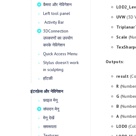
कैमरा और नेविगेशन
LOD2_Lev
Left tool panel
UVW
(3D V
Activity Bar
Triplanar
3DConnection
Scale
(Num
उपकरणों का उपयोग
करके नेविगेशन
TexSharp
Quick Access Menu
Outputs:
Stylus doesn’t work
in sculpting
result
(Co
हॉटकी
R
(Number 
इंटरफ़ेस और नेविगेशन
G
(Number 
फ़ाइल मेनू
B
(Number 
संपादन मेनू
A
(Number 
मेनू देखें
LOD0
(Col
समरूपता
Textures