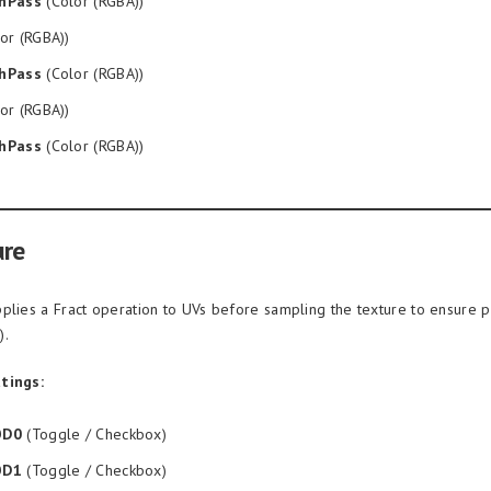
hPass
(Color (RGBA))
or (RGBA))
hPass
(Color (RGBA))
or (RGBA))
hPass
(Color (RGBA))
ure
plies a Fract operation to UVs before sampling the texture to ensure 
).
tings:
OD0
(Toggle / Checkbox)
OD1
(Toggle / Checkbox)