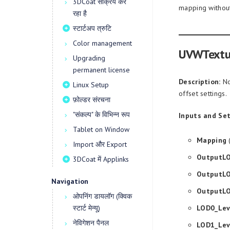
3DCoat सक्रिय कर
mapping without
रहा है
स्टार्टअप त्रुटि
Color management
UVWTextu
Upgrading
permanent license
Description:
No
Linux Setup
offset settings.
फ़ोल्डर संरचना
"संकल्प" के विभिन्न रूप
Inputs and Set
Tablet on Window
Mapping
(
Import और Export
OutputL
3DCoat में Applinks
OutputL
Navigation
OutputL
ओपनिंग डायलॉग (क्विक
स्टार्ट मेन्यू)
LOD0_Lev
नेविगेशन पैनल
LOD1_Lev