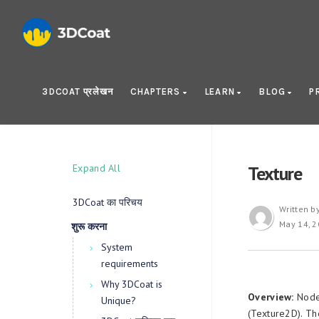
3DCOAT प्रलेखन
CHAPTERS
LEARN
BLOG
P
Expand All
Texture
3DCoat का परिचय
Written b
May 14, 
शुरू करना
System
requirements
Why 3DCoat is
Overview:
Nodes
Unique?
(Texture2D). Th