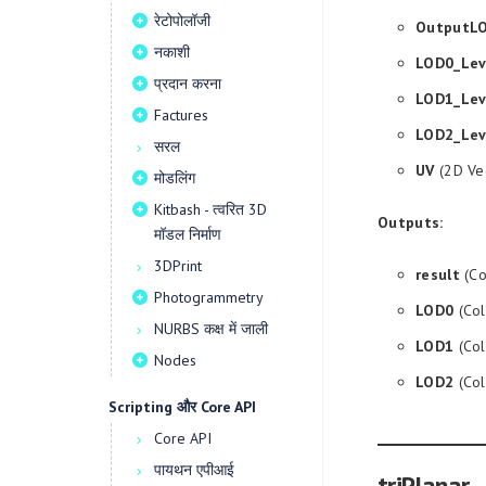
रेटोपोलॉजी
OutputL
नकाशी
LOD0_Lev
प्रदान करना
LOD1_Lev
Factures
LOD2_Lev
सरल
UV
(2D Ve
मोडलिंग
Kitbash - त्वरित 3D
Outputs:
मॉडल निर्माण
3DPrint
result
(Co
Photogrammetry
LOD0
(Col
NURBS कक्ष में जाली
LOD1
(Col
Nodes
LOD2
(Col
Scripting और Core API
Core API
पायथन एपीआई
triPlanar