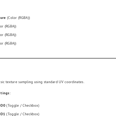
ture
(Color (RGBA))
or (RGBA))
or (RGBA))
or (RGBA))
sic texture sampling using standard UV coordinates.
tings:
OD0
(Toggle / Checkbox)
OD1
(Toggle / Checkbox)