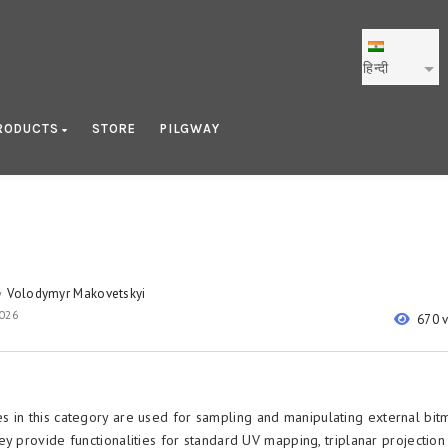
हिन्दी
RODUCTS
STORE
PILGWAY
Volodymyr Makovetskyi
y
2026
670 
 in this category are used for sampling and manipulating external bi
ey provide functionalities for standard UV mapping, triplanar projectio