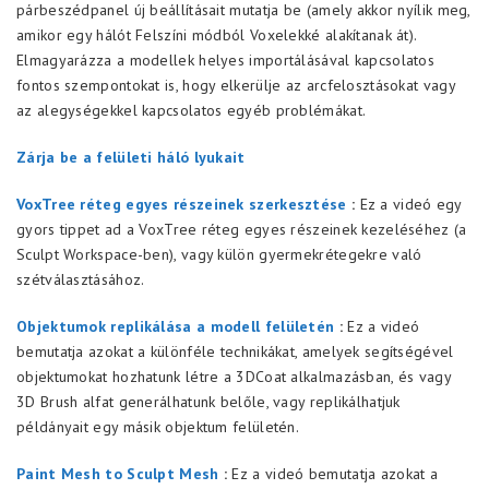
párbeszédpanel új beállításait mutatja be (amely akkor nyílik meg,
amikor egy hálót Felszíni módból Voxelekké alakítanak át).
Elmagyarázza a modellek helyes importálásával kapcsolatos
fontos szempontokat is, hogy elkerülje az arcfelosztásokat vagy
az alegységekkel kapcsolatos egyéb problémákat.
Zárja be a felületi háló lyukait
VoxTree réteg egyes részeinek szerkesztése
:
Ez a videó egy
gyors tippet ad a VoxTree réteg egyes részeinek kezeléséhez (a
Sculpt Workspace-ben), vagy külön gyermekrétegekre való
szétválasztásához.
Objektumok replikálása a modell felületén
:
Ez a videó
bemutatja azokat a különféle technikákat, amelyek segítségével
objektumokat hozhatunk létre a 3DCoat alkalmazásban, és vagy
3D Brush alfat generálhatunk belőle, vagy replikálhatjuk
példányait egy másik objektum felületén.
Paint Mesh to Sculpt Mesh
:
Ez a videó bemutatja azokat a