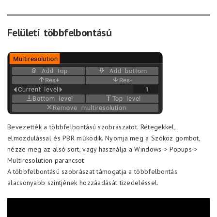
Felületi többfelbontású
Bevezették a többfelbontású szobrászatot. Rétegekkel,
elmozdulással és PBR működik. Nyomja meg a Szóköz gombot,
nézze meg az alsó sort, vagy használja a Windows-> Popups->
Multiresolution parancsot.
A többfelbontású szobrászat támogatja a többfelbontás
alacsonyabb szintjének hozzáadását tizedeléssel.