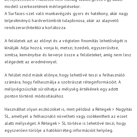
modell szerkezetének mérlegelésekor.
A Surfaces-szel való munkavégzés gyors és hatékony, akár nagy
teljesítményű hardvertömbök tulajdonosa, akár az alapvető
rendszerarchitektúra korlátozza.
A felületek azt az előnyt és a végtelen finomítás lehetőségét is
kínálják. Adja hozzá, vonja ki, metszi, tizedeli, egyszerűsítse,
simítsa, keményítse és keverje össze a felületeket, amíg nem lesz
elégedett az eredménnyel.
A felület mód másik előnye, hogy lehetővé teszi a felhasználó
számára, hogy felhasználja a szobrászat réteginformációit. A
mélységcsúszkát súrolhatja a mélység értékének egy adott
ponton történő módosításához.
Használhat olyan eszközöket is, mint például a Rétegek > Nagyítás
SL, amellyel a felhasználó növelheti vagy csökkentheti az ecset
alatti mélységet. A Rétegek > SL törlése is lehetővé teszi, hogy
egyszerűen törölje a hatókörréteg információit helyileg.