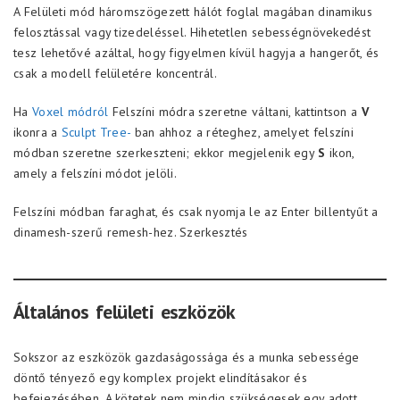
A Felületi mód háromszögezett hálót foglal magában dinamikus
felosztással vagy tizedeléssel. Hihetetlen sebességnövekedést
tesz lehetővé azáltal, hogy figyelmen kívül hagyja a hangerőt, és
csak a modell felületére koncentrál.
Ha
Voxel módról
Felszíni módra szeretne váltani, kattintson a
V
ikonra a
Sculpt Tree-
ban ahhoz a réteghez, amelyet felszíni
módban szeretne szerkeszteni; ekkor megjelenik egy
S
ikon,
amely a felszíni módot jelöli.
Felszíni módban faraghat, és csak nyomja le az Enter billentyűt a
dinamesh-szerű remesh-hez. Szerkesztés
Általános felületi eszközök
Sokszor az eszközök gazdaságossága és a munka sebessége
döntő tényező egy komplex projekt elindításakor és
befejezésében. A kötetek nem mindig szükségesek egy adott