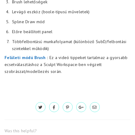
Brush lehetőségek
Levágó eszköz (boole-típusú műveletek)
Spline Draw mód
Előre beállított panel
Többfelbontású munkafolyamat (különböző SubD/felbontási
szintekkel működik)
Felületi módú Brush
:
Ez a videó tippeket tartalmaz a gyorsabb
ecsetválasztáshoz a Sculpt Workspace-ben végzett
szobrászat/modellezés során.
Was this helpful?