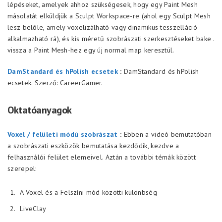
lépéseket, amelyek ahhoz szükségesek, hogy egy Paint Mesh
másolatát elküldjük a Sculpt Workspace-re (ahol egy Sculpt Mesh
lesz belőle, amely voxelizálható vagy dinamikus tesszelláció
alkalmazható rá), és kis méretű szobrászati szerkesztéseket bake .
vissza a Paint Mesh-hez egy új normal map keresztül.
DamStandard és hPolish ecsetek
:
DamStandard és hPolish
ecsetek. Szerző: CareerGamer.
Oktatóanyagok
Voxel / felületi módú szobrászat
:
Ebben a videó bemutatóban
a szobrászati eszközök bemutatása kezdődik, kezdve a
felhasználói felület elemeivel. Aztán a további témák között
szerepel:
A Voxel és a Felszíni mód közötti különbség
LiveClay