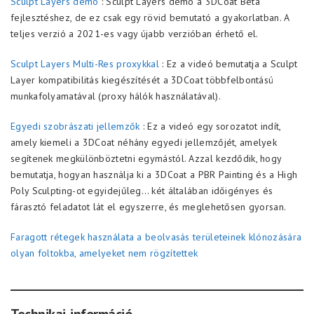
Sculpt Layers demó
: Sculpt Layers demó a 3DCoat Beta
fejlesztéshez, de ez csak egy rövid bemutató a gyakorlatban. A
teljes verzió a 2021-es vagy újabb verzióban érhető el.
Sculpt Layers Multi-Res proxykkal
: Ez a videó bemutatja a Sculpt
Layer kompatibilitás kiegészítését a 3DCoat többfelbontású
munkafolyamatával (proxy hálók használatával).
Egyedi szobrászati jellemzők
: Ez a videó egy sorozatot indít,
amely kiemeli a 3DCoat néhány egyedi jellemzőjét, amelyek
segítenek megkülönböztetni egymástól. Azzal kezdődik, hogy
bemutatja, hogyan használja ki a 3DCoat a PBR Painting és a High
Poly Sculpting-ot egyidejűleg… két általában időigényes és
fárasztó feladatot lát el egyszerre, és meglehetősen gyorsan.
Faragott rétegek használata a beolvasás területeinek klónozására
olyan foltokba, amelyeket nem rögzítettek