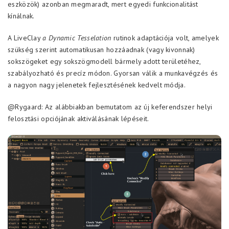
eszközök) azonban megmaradt, mert egyedi funkcionalitást
kínálnak.
A LiveClay
a Dynamic Tesselation
rutinok adaptációja volt, amelyek
szükség szerint automatikusan hozzáadnak (vagy kivonnak)
sokszögeket egy sokszögmodell bármely adott területéhez,
szabályozható és precíz módon. Gyorsan válik a munkavégzés és
a nagyon nagy jelenetek fejlesztésének kedvelt módja.
@Rygaard: Az alábbiakban bemutatom az új keferendszer helyi
felosztási opciójának aktiválásának lépéseit.