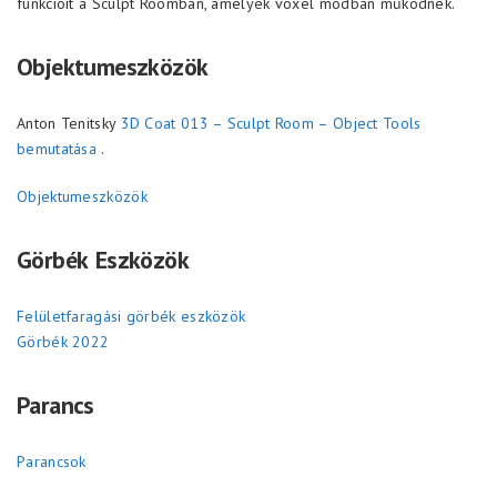
funkcióit a Sculpt Roomban, amelyek voxel módban működnek.
Objektumeszközök
Anton Tenitsky
3D Coat 013 – Sculpt Room – Object Tools
bemutatása
.
Objektumeszközök
Görbék Eszközök
Felületfaragási görbék eszközök
Görbék 2022
Parancs
Parancsok