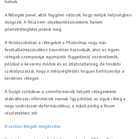
hatnak.
A Rétegek panel attól függően változik, hogy melyik helyiségben
dolgozik. A fólia nem objektumbázisonként, hanem
jelenetrétegként jelenik meg.
A festőszobában a rétegeket a Photoshop vagy más
festőalkalmazásokhoz hasonlóan használják, ahol az egyes
rétegek szempontjai egymástól függetlenül vezérelhetők,
például a keverési módok és az átlátszatlanság, de további
szabályozással, hogy a mélységfestés hogyan befolyásolja a
kérdéses réteget.
A Sculpt szobában a színinformációk helyett rétegenkénti
alakváltozási információk vannak. Így például az egyik réteg a
nagy szobrászati deformációkhoz, a másik pedig a finom
részletekhez stb.
A szoborrétegek megőrzése