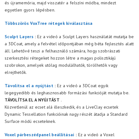
és újramemória, majd visszatér a felszíni módba, mindezt
egyetlen gyors lépésben.
Többszörös VoxTree rétegek kiválasztása
Sculpt Layers
:
Ez a videó a Sculpt Layers használatát mutatja be
a 3DCoat, amely a felvétel időpontjában még béta fejlesztés alatt
áll. Lehetővé teszi a felhasználó számára, hogy szobrászati
szerkesztési rétegeket hozzon létre a magas polisztikájú
szobrokon, amelyek utólag modulálhatók, törölhetők vagy
elrejthetők.
Távolítsa el a nyújtást
:
Ez a videó a 3DCoat egyik
legegyedibb és leghasznosabb formázási funkcióját mutatja be.
TÁVOLÍTSA EL A NYÚJTÁST
.
Közvetlenül az ecset alá illeszkedik, és a LiveClay ecsetek
Dynamic Tessellation funkcióinak nagy részét átadja a Standard
Surface módú ecseteknek.
Voxel párbeszédpanel beállításai
:
Ez a videó a Voxel