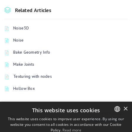
Related Articles
Noise3D
Noise
Bake Geometry Info
Make Joints
Texturing with nodes
Hollow Box
×
This website uses cookies
PREVIOUSLY
This website uses cookies to improve user experience. By using our
เครื่องมือวัตถุ Voxel
website you consent to all cookies in accordance with our Cookie
ENGLISH
Policy.
Read more