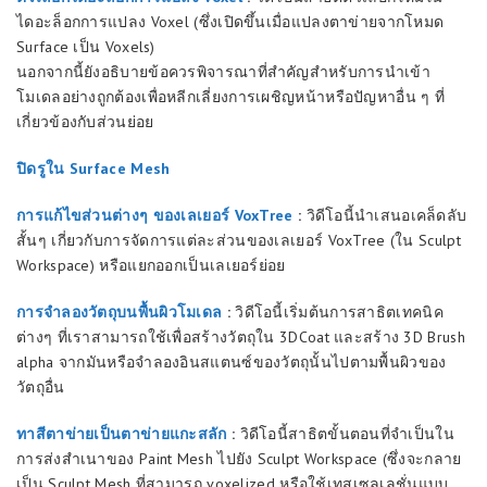
ไดอะล็อกการแปลง Voxel (ซึ่งเปิดขึ้นเมื่อแปลงตาข่ายจากโหมด
Surface เป็น Voxels)
นอกจากนี้ยังอธิบายข้อควรพิจารณาที่สำคัญสำหรับการนำเข้า
โมเดลอย่างถูกต้องเพื่อหลีกเลี่ยงการเผชิญหน้าหรือปัญหาอื่น ๆ ที่
เกี่ยวข้องกับส่วนย่อย
ปิดรูใน Surface Mesh
การแก้ไขส่วนต่างๆ ของเลเยอร์ VoxTree
:
วิดีโอนี้นำเสนอเคล็ดลับ
สั้นๆ เกี่ยวกับการจัดการแต่ละส่วนของเลเยอร์ VoxTree (ใน Sculpt
Workspace) หรือแยกออกเป็นเลเยอร์ย่อย
การจำลองวัตถุบนพื้นผิวโมเดล
:
วิดีโอนี้เริ่มต้นการสาธิตเทคนิค
ต่างๆ ที่เราสามารถใช้เพื่อสร้างวัตถุใน 3DCoat และสร้าง 3D Brush
alpha จากมันหรือจำลองอินสแตนซ์ของวัตถุนั้นไปตามพื้นผิวของ
วัตถุอื่น
ทาสีตาข่ายเป็นตาข่ายแกะสลัก
:
วิดีโอนี้สาธิตขั้นตอนที่จำเป็นใน
การส่งสำเนาของ Paint Mesh ไปยัง Sculpt Workspace (ซึ่งจะกลาย
เป็น Sculpt Mesh ที่สามารถ voxelized หรือใช้เทสเซลเลชั่นแบบ