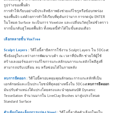
รูปร่างของพื้นผิว
การทำให้เรียบอย่างมีประสิทธิภาพยังช่วยแก้ไขรูหรือข้อบกพร่อง
ของพื้นผิว แต่ด้วยการทำให้เรียบที่ดุดันกว่ามาก การกดปุ่ม ENTER
ในโหมด Surface จะเป็นการ Voxelize และเปลี่ยนวัตถุใหม่ชั่วคราว
จากนั้นกลับสู่โหมดพื้นผิว ทั้งหมดนี้ทำได้ในขั้นตอนเดียว
เลือกหลายชั้น VoxTree
Sculpt Layers
:
วิดีโอนี้สาธิตการใช้งาน Sculpt Layers ใน 3DCoat
ซึ่งยังอยู่ในระหว่างการพัฒนาเบต้า ณ เวลาที่บันทึก ช่วยให้ผู้ใช้
สร้างเลเยอร์ของการแก้ไขการแกะสลักบนการแกะสลักโพลีสูงที่
สามารถปรับเปลี่ยน ลบ หรือซ่อนได้ในภายหลัง
ลบการยืดออก
:
วิดีโอนี้ครอบคลุมคุณลักษณะการแกะสลักที่เป็น
เอกลักษณ์และเป็นประโยชน์ที่สุดอย่างหนึ่งใน 3DCoat
ลบการยืดออก
มันปรับตำแหน่งใต้แปรงโดยตรงและนำคุณสมบัติ Dynamic
Tessellation จำนวนมากใน LiveClay Brushes มาสู่แปรงโหมด
Standard Surface
ตัวเลือกไดอะล็อกการแปลง Voxel
:
วิดีโอนี้สาธิตตัวเลือกใหม่ใน