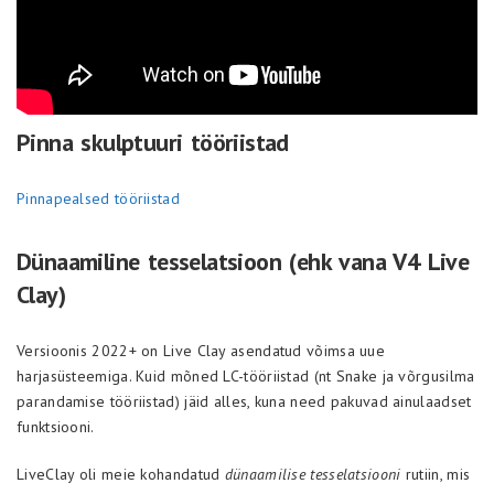
Pinna skulptuuri tööriistad
Pinnapealsed tööriistad
Dünaamiline tesselatsioon (ehk vana V4 Live
Clay)
Versioonis 2022+ on Live Clay asendatud võimsa uue
harjasüsteemiga. Kuid mõned LC-tööriistad (nt Snake ja võrgusilma
parandamise tööriistad) jäid alles, kuna need pakuvad ainulaadset
funktsiooni.
LiveClay oli meie kohandatud
dünaamilise tesselatsiooni
rutiin, mis