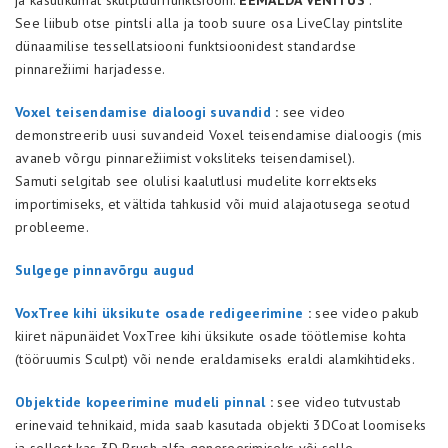
ja kasulikumat skulptuurifunktsiooni.
EEMALDA VENITUS
.
See liibub otse pintsli alla ja toob suure osa LiveClay pintslite
dünaamilise tessellatsiooni funktsioonidest standardse
pinnarežiimi harjadesse.
Voxel teisendamise dialoogi suvandid
:
see video
demonstreerib uusi suvandeid Voxel teisendamise dialoogis (mis
avaneb võrgu pinnarežiimist voksliteks teisendamisel).
Samuti selgitab see olulisi kaalutlusi mudelite korrektseks
importimiseks, et vältida tahkusid või muid alajaotusega seotud
probleeme.
Sulgege pinnavõrgu augud
VoxTree kihi üksikute osade redigeerimine
:
see video pakub
kiiret näpunäidet VoxTree kihi üksikute osade töötlemise kohta
(tööruumis Sculpt) või nende eraldamiseks eraldi alamkihtideks.
Objektide kopeerimine mudeli pinnal
:
see video tutvustab
erinevaid tehnikaid, mida saab kasutada objekti 3DCoat loomiseks