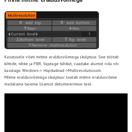
Kasutusele võeti mitme eraldusvõimega skulptuur. See töötab
kihtide, nihke ja PBR. Vajutage tühikut, vaadake alumist rida või
kasutage Windows-> Hüpikaknad->Multiresolutsiooni.
Mitme eraldusvõimega skulptuur toetab mitme eraldusvõime
madalama taseme lisamist detsimeerimise teel.