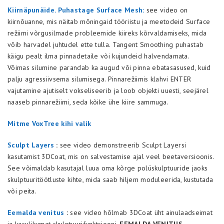
Kiirnäpunäide. Puhastage Surface Mesh:
see video on
kiirnõuanne, mis näitab mõningaid tööriistu ja meetodeid Surface
režiimi võrgusilmade probleemide kiireks kõrvaldamiseks, mida
võib harvadel juhtudel ette tulla. Tangent Smoothing puhastab
käigu pealt ilma pinnadetaile või kujundeid halvendamata.
Võimas silumine parandab ka augud või pinna ebatasasused, kuid
palju agressiivsema silumisega. Pinnarežiimis klahvi ENTER
vajutamine ajutiselt vokseliseerib ja loob objekti uuesti, seejärel
naaseb pinnarežiimi, seda kõike ühe kiire sammuga.
Mitme VoxTree kihi valik
Sculpt Layers
:
see video demonstreerib Sculpt Layersi
kasutamist 3DCoat, mis on salvestamise ajal veel beetaversioonis.
See võimaldab kasutajal luua oma kõrge polüskulptuuride jaoks
skulptuuritöötluste kihte, mida saab hiljem moduleerida, kustutada
või peita.
Eemalda venitus
:
see video hõlmab 3DCoat üht ainulaadseimat