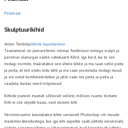
Polümaal
Skulptuurikihid
Anton Tenitsky
kihtide kujundamine
.
Taastamisel on pinnarežiimis võimas funktsioon nimega sculpt ja
paremas alanurgas näete vahekaarti Kihid. Iga kord, kui te siin
midagi vormite, määratakse see ühele kihile ja ma saan selle peita
ja peita, et teil oleks mitu kihti ja ma saan joonistada midagi muud,
ja siis need kombineeritakse ja jälle saan ma peita ja peita ja
vaadata, kuidas need mõjutavad.
Kihtide paneel muutub sõltuvalt sellest, millises ruumis töötate.
Kiht ei ole objekti baasi, vaid stseeni kiht.
Värvimisruumis kasutatakse kihte sarnaselt Photoshop või muude
maalimisrakendustega, kus iga kihi aspekte saab juhtida iseseisvalt,
näiteks segamisrežiime ja läbipaistmatust, kuid täiendavalt juhtida