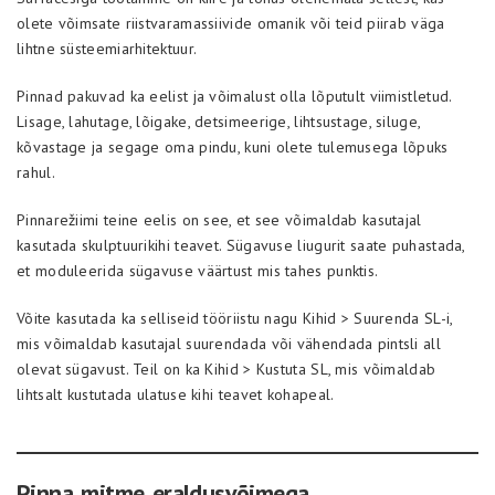
olete võimsate riistvaramassiivide omanik või teid piirab väga
lihtne süsteemiarhitektuur.
Pinnad pakuvad ka eelist ja võimalust olla lõputult viimistletud.
Lisage, lahutage, lõigake, detsimeerige, lihtsustage, siluge,
kõvastage ja segage oma pindu, kuni olete tulemusega lõpuks
rahul.
Pinnarežiimi teine eelis on see, et see võimaldab kasutajal
kasutada skulptuurikihi teavet. Sügavuse liugurit saate puhastada,
et moduleerida sügavuse väärtust mis tahes punktis.
Võite kasutada ka selliseid tööriistu nagu Kihid > Suurenda SL-i,
mis võimaldab kasutajal suurendada või vähendada pintsli all
olevat sügavust. Teil on ka Kihid > Kustuta SL, mis võimaldab
lihtsalt kustutada ulatuse kihi teavet kohapeal.
Pinna mitme eraldusvõimega