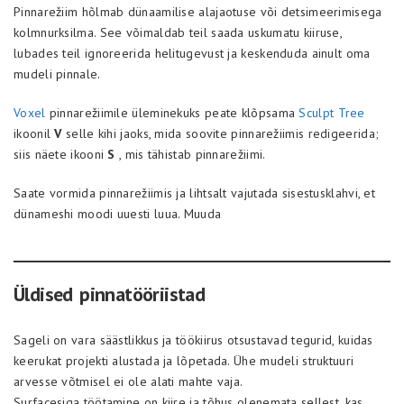
Pinnarežiim hõlmab dünaamilise alajaotuse või detsimeerimisega
kolmnurksilma. See võimaldab teil saada uskumatu kiiruse,
lubades teil ignoreerida helitugevust ja keskenduda ainult oma
mudeli pinnale.
Voxel
pinnarežiimile üleminekuks peate klõpsama
Sculpt Tree
ikoonil
V
selle kihi jaoks, mida soovite pinnarežiimis redigeerida;
siis näete ikooni
S
, mis tähistab pinnarežiimi.
Saate vormida pinnarežiimis ja lihtsalt vajutada sisestusklahvi, et
dünameshi moodi uuesti luua. Muuda
Üldised pinnatööriistad
Sageli on vara säästlikkus ja töökiirus otsustavad tegurid, kuidas
keerukat projekti alustada ja lõpetada. Ühe mudeli struktuuri
arvesse võtmisel ei ole alati mahte vaja.
Surfacesiga töötamine on kiire ja tõhus olenemata sellest, kas