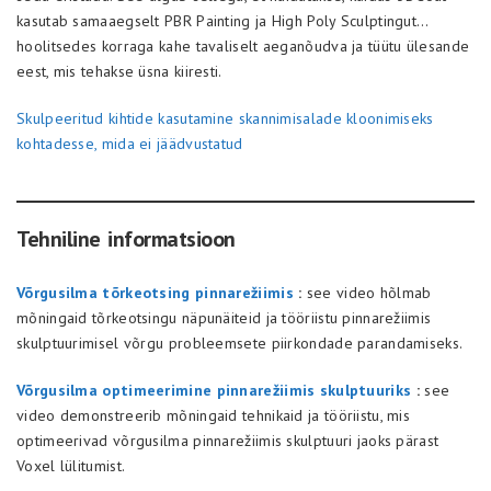
kasutab samaaegselt PBR Painting ja High Poly Sculptingut…
hoolitsedes korraga kahe tavaliselt aeganõudva ja tüütu ülesande
eest, mis tehakse üsna kiiresti.
Skulpeeritud kihtide kasutamine skannimisalade kloonimiseks
kohtadesse, mida ei jäädvustatud
Tehniline informatsioon
Võrgusilma tõrkeotsing pinnarežiimis
:
see video hõlmab
mõningaid tõrkeotsingu näpunäiteid ja tööriistu pinnarežiimis
skulptuurimisel võrgu probleemsete piirkondade parandamiseks.
Võrgusilma optimeerimine pinnarežiimis skulptuuriks
:
see
video demonstreerib mõningaid tehnikaid ja tööriistu, mis
optimeerivad võrgusilma pinnarežiimis skulptuuri jaoks pärast
Voxel lülitumist.