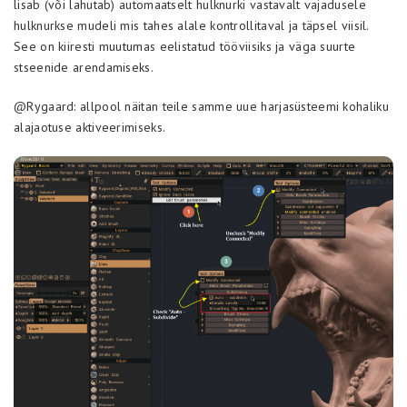
lisab (või lahutab) automaatselt hulknurki vastavalt vajadusele
hulknurkse mudeli mis tahes alale kontrollitaval ja täpsel viisil.
See on kiiresti muutumas eelistatud tööviisiks ja väga suurte
stseenide arendamiseks.
@Rygaard: allpool näitan teile samme uue harjasüsteemi kohaliku
alajaotuse aktiveerimiseks.