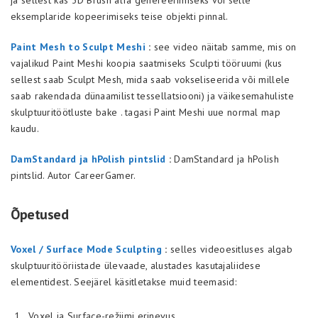
ja sellest kas 3D Brush alfa genereerimiseks või selle
eksemplaride kopeerimiseks teise objekti pinnal.
Paint Mesh to Sculpt Meshi
:
see video näitab samme, mis on
vajalikud Paint Meshi koopia saatmiseks Sculpti tööruumi (kus
sellest saab Sculpt Mesh, mida saab vokseliseerida või millele
saab rakendada dünaamilist tessellatsiooni) ja väikesemahuliste
skulptuuritöötluste bake . tagasi Paint Meshi uue normal map
kaudu.
DamStandard ja hPolish pintslid
:
DamStandard ja hPolish
pintslid. Autor CareerGamer.
Õpetused
Voxel / Surface Mode Sculpting
:
selles videoesitluses algab
skulptuuritööriistade ülevaade, alustades kasutajaliidese
elementidest. Seejärel käsitletakse muid teemasid:
Voxel ja Surface-režiimi erinevus