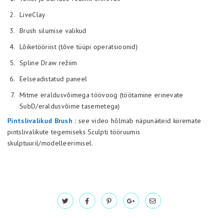
LiveClay
Brush silumise valikud
Lõiketööriist (tõve tüüpi operatsioonid)
Spline Draw režiim
Eelseadistatud paneel
Mitme eraldusvõimega töövoog (töötamine erinevate
SubD/eraldusvõime tasemetega)
Pintslivalikud Brush
:
see video hõlmab näpunäiteid kiiremate
pintslivalikute tegemiseks Sculpti tööruumis
skulptuuril/modelleerimisel.