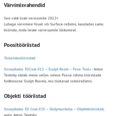
Värvimisvahendid
See valik lisati versioonile 2022+
Lubage värvimine Voxel või Surface-režiimis, kasutades samu
tööriistu, mida leiate värviruumile lülitumisel.
Poositööriistad
Teisendustööriistad
Sissejuhatus 3DCoat 012 – Sculpt Room – Pose Tools
: Anton
Tenitsky näitab meile selles videos Poose rühma tööriistade
funktsioone Sculpt Roomis, mis töötavad vokslirežiimis.
Objekti tööriistad
Sissejuhatus 3D Coat 013 – Skulptuurituba – Objektitööriistad,
autor Anton Tenitsky.