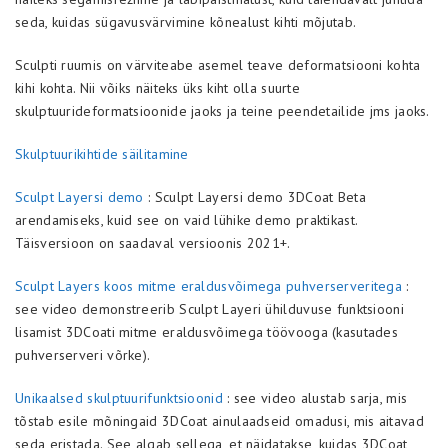
seda, kuidas sügavusvärvimine kõnealust kihti mõjutab.
Sculpti ruumis on värviteabe asemel teave deformatsiooni kohta
kihi kohta. Nii võiks näiteks üks kiht olla suurte
skulptuurideformatsioonide jaoks ja teine peendetailide jms jaoks.
Skulptuurikihtide säilitamine
Sculpt Layersi demo
: Sculpt Layersi demo 3DCoat Beta
arendamiseks, kuid see on vaid lühike demo praktikast.
Täisversioon on saadaval versioonis 2021+.
Sculpt Layers koos mitme eraldusvõimega puhverserveritega
:
see video demonstreerib Sculpt Layeri ühilduvuse funktsiooni
lisamist 3DCoati mitme eraldusvõimega töövooga (kasutades
puhverserveri võrke).
Unikaalsed skulptuurifunktsioonid
: see video alustab sarja, mis
tõstab esile mõningaid 3DCoat ainulaadseid omadusi, mis aitavad
seda eristada. See algab sellega, et näidatakse, kuidas 3DCoat