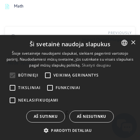
Math
PREVIOUSLY
Import Quixel Megascans
×
Ši svetainė naudoja slapukus
Šioje svetainėje naudojami slapukai, siekiant pagerinti vartotojo
UP NEXT
patirtį. Naudodamiesi mūsų svetaine, jūs sutinkate su visais slapukais
ENGLISH
Node System
pagal mūsų slapukų politiką.
Skaityti daugiau
BULGARIAN
BŪTINIEJI
VEIKIMĄ GERINANTYS
CROATIAN
TIKSLINIAI
FUNKCINIAI
CZECH
NEKLASIFIKUOJAMI
DANISH
DUTCH
AŠ SUTINKU
AŠ NESUTINKU
ESTONIAN
PARODYTI DETALIAU
FINNISH