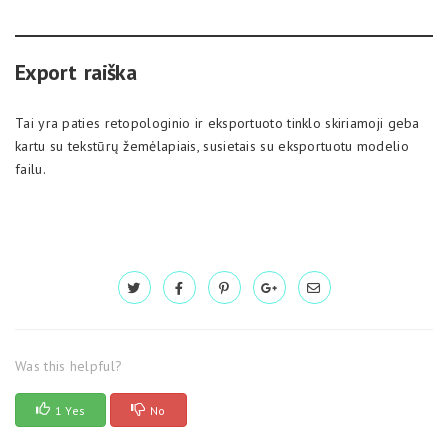
Export raiška
Tai yra paties retopologinio ir eksportuoto tinklo skiriamoji geba
kartu su tekstūrų žemėlapiais, susietais su eksportuotu modelio
failu.
Was this helpful?
1 Yes
No