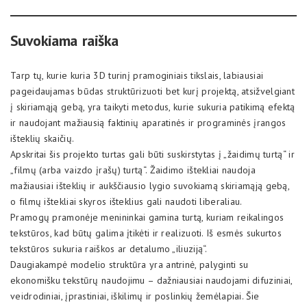
Suvokiama raiška
Tarp tų, kurie kuria 3D turinį pramoginiais tikslais, labiausiai
pageidaujamas būdas struktūrizuoti bet kurį projektą, atsižvelgiant
į skiriamąją gebą, yra taikyti metodus, kurie sukuria patikimą efektą
ir naudojant mažiausią faktinių aparatinės ir programinės įrangos
išteklių skaičių.
Apskritai šis projekto turtas gali būti suskirstytas į „žaidimų turtą“ ir
„filmų (arba vaizdo įrašų) turtą“. Žaidimo ištekliai naudoja
mažiausiai išteklių ir aukščiausio lygio suvokiamą skiriamąją gebą,
o filmų ištekliai skyros išteklius gali naudoti liberaliau.
Pramogų pramonėje menininkai gamina turtą, kuriam reikalingos
tekstūros, kad būtų galima įtikėti ir realizuoti. Iš esmės sukurtos
tekstūros sukuria raiškos ar detalumo „iliuziją“.
Daugiakampė modelio struktūra yra antrinė, palyginti su
ekonomišku tekstūrų naudojimu – dažniausiai naudojami difuziniai,
veidrodiniai, įprastiniai, iškilimų ir poslinkių žemėlapiai. Šie