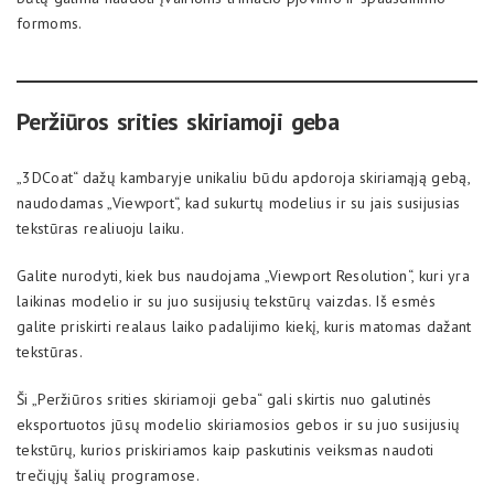
formoms.
Peržiūros srities skiriamoji geba
„3DCoat“ dažų kambaryje unikaliu būdu apdoroja skiriamąją gebą,
naudodamas „Viewport“, kad sukurtų modelius ir su jais susijusias
tekstūras realiuoju laiku.
Galite nurodyti, kiek bus naudojama „Viewport Resolution“, kuri yra
laikinas modelio ir su juo susijusių tekstūrų vaizdas. Iš esmės
galite priskirti realaus laiko padalijimo kiekį, kuris matomas dažant
tekstūras.
Ši „Peržiūros srities skiriamoji geba“ gali skirtis nuo galutinės
eksportuotos jūsų modelio skiriamosios gebos ir su juo susijusių
tekstūrų, kurios priskiriamos kaip paskutinis veiksmas naudoti
trečiųjų šalių programose.