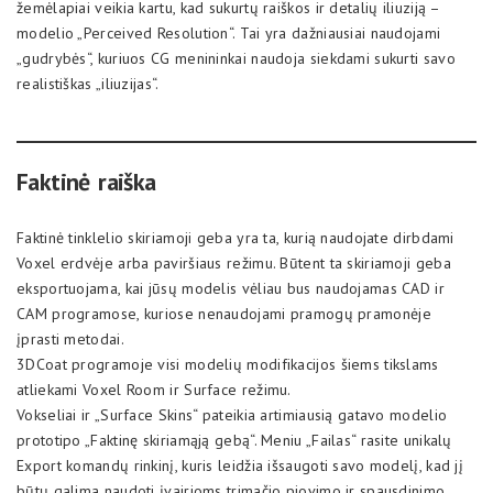
žemėlapiai veikia kartu, kad sukurtų raiškos ir detalių iliuziją –
modelio „Perceived Resolution“. Tai yra dažniausiai naudojami
„gudrybės“, kuriuos CG menininkai naudoja siekdami sukurti savo
realistiškas „iliuzijas“.
Faktinė raiška
Faktinė tinklelio skiriamoji geba yra ta, kurią naudojate dirbdami
Voxel erdvėje arba paviršiaus režimu. Būtent ta skiriamoji geba
eksportuojama, kai jūsų modelis vėliau bus naudojamas CAD ir
CAM programose, kuriose nenaudojami pramogų pramonėje
įprasti metodai.
3DCoat programoje visi modelių modifikacijos šiems tikslams
atliekami Voxel Room ir Surface režimu.
Vokseliai ir „Surface Skins“ pateikia artimiausią gatavo modelio
prototipo „Faktinę skiriamąją gebą“. Meniu „Failas“ rasite unikalų
Export komandų rinkinį, kuris leidžia išsaugoti savo modelį, kad jį
būtų galima naudoti įvairioms trimačio pjovimo ir spausdinimo