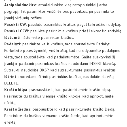
Atsipalaiduokite:
atpalaiduokite visą retopo tinklelį arba
pogrupį. Tik pasirinktos viršūnės bus paveiktos, jei pasirinksite
įrankį viršūnių režimu.
Pasukti CW:
pasukite pasirinktus kraštus pagal laikrodžio rodyklę.
Pasukti CCW:
pasukite pasirinktus kraštus prieš laikrodžio rodyklę.
Išstumti:
išstumkite pasirinktus kraštus.
Padalyti:
pasirinkite kelis kraštus, tada spustelėkite Padalyti.
Perkelkite pelės žymeklį virš kraštų, kad nurodytumėte padalijimo
vietą, tada spustelėkite, kad padalintumėte. Galite suaktyvinti šį
įrankį ir padalinti pasirinktus kraštus naudodami INSERT klavišą.
Sutraukti: naudokite BKSP, kad sutrauktumėte pasirinktus kraštus.
Ištrinti:
norėdami ištrinti pasirinktus kraštus, naudokite klavišą
DELETE.
Krašto kilpa:
paspauskite L, kad pasirinktumėte krašto kilpą.
Pasirinkite du kraštus vienoje krašto kilpoje, kad apribotumėte
efektą.
Krašto žiedas:
paspauskite R, kad pasirinktumėte krašto žiedą.
Pasirinkite du kraštus viename krašto žiede, kad apribotumėte
efektą.