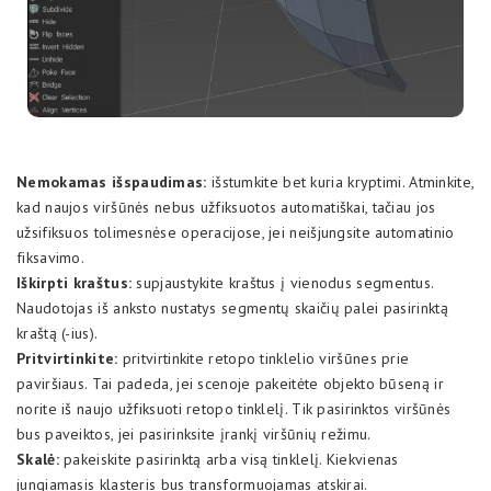
Nemokamas išspaudimas:
išstumkite bet kuria kryptimi. Atminkite,
kad naujos viršūnės nebus užfiksuotos automatiškai, tačiau jos
užsifiksuos tolimesnėse operacijose, jei neišjungsite automatinio
fiksavimo.
Iškirpti kraštus:
supjaustykite kraštus į vienodus segmentus.
Naudotojas iš anksto nustatys segmentų skaičių palei pasirinktą
kraštą (-ius).
Pritvirtinkite:
pritvirtinkite retopo tinklelio viršūnes prie
paviršiaus. Tai padeda, jei scenoje pakeitėte objekto būseną ir
norite iš naujo užfiksuoti retopo tinklelį. Tik pasirinktos viršūnės
bus paveiktos, jei pasirinksite įrankį viršūnių režimu.
Skalė:
pakeiskite pasirinktą arba visą tinklelį. Kiekvienas
jungiamasis klasteris bus transformuojamas atskirai.