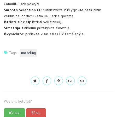
Catmull-Clark poskyrį.
Smooth Selection CC:
suskirstykite ir išlyginkite pasirinktus
veidus naudodami Catmull-Clark algoritmą.
Ištrinti tinklelį:
ištrinti poli tinklelį.
Simetrija:
tinkleliui pritaikykite simetriją.
Išvyniokite:
pridėkite visas salas UV žemėlapyje.
Tags:
modeling
Was this helpful?
Yes
No