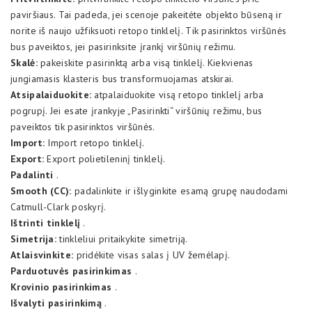
paviršiaus. Tai padeda, jei scenoje pakeitėte objekto būseną ir
norite iš naujo užfiksuoti retopo tinklelį. Tik pasirinktos viršūnės
bus paveiktos, jei pasirinksite įrankį viršūnių režimu.
Skalė:
pakeiskite pasirinktą arba visą tinklelį. Kiekvienas
jungiamasis klasteris bus transformuojamas atskirai.
Atsipalaiduokite:
atpalaiduokite visą retopo tinklelį arba
pogrupį. Jei esate įrankyje „Pasirinkti“ viršūnių režimu, bus
paveiktos tik pasirinktos viršūnės.
Import:
Import retopo tinklelį.
Export:
Export polietileninį tinklelį.
Padalinti
.
Smooth (CC):
padalinkite ir išlyginkite esamą grupę naudodami
Catmull-Clark poskyrį.
Ištrinti tinklelį
.
Simetrija:
tinkleliui pritaikykite simetriją.
Atlaisvinkite:
pridėkite visas salas į UV žemėlapį.
Parduotuvės pasirinkimas
.
Krovinio pasirinkimas
.
Išvalyti pasirinkimą
.