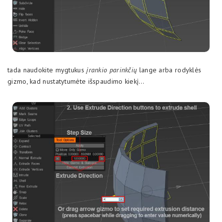
tada naudokite mygtukus
įrankio parinkčių
lange arba rodyklės
gizmo, kad nustatytumėte išspaudimo kiekį…