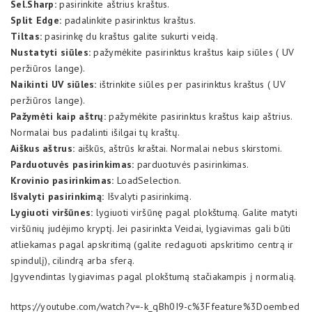
Sel.Sharp:
pasirinkite aštrius kraštus.
Split Edge:
padalinkite pasirinktus kraštus.
Tiltas:
pasirinkę du kraštus galite sukurti veidą.
Nustatyti siūles:
pažymėkite pasirinktus kraštus kaip siūles ( UV
peržiūros lange).
Naikinti UV siūles:
ištrinkite siūles per pasirinktus kraštus ( UV
peržiūros lange).
Pažymėti kaip aštrų:
pažymėkite pasirinktus kraštus kaip aštrius.
Normalai bus padalinti išilgai tų kraštų.
Aiškus aštrus:
aiškūs, aštrūs kraštai. Normalai nebus skirstomi.
Parduotuvės pasirinkimas:
parduotuvės pasirinkimas.
Krovinio pasirinkimas:
LoadSelection.
Išvalyti pasirinkimą:
Išvalyti pasirinkimą.
Lygiuoti viršūnes:
lygiuoti viršūnę pagal plokštumą. Galite matyti
viršūnių judėjimo kryptį. Jei pasirinkta Veidai, lygiavimas gali būti
atliekamas pagal apskritimą (galite redaguoti apskritimo centrą ir
spindulį), cilindrą arba sferą.
Įgyvendintas lygiavimas pagal plokštumą stačiakampis į normalią.
https://youtube.com/watch?v=-k_qBh0I9-c%3Ffeature%3Doembed