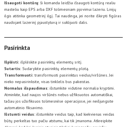
Išsaugoti kontūrą:
ši komanda leidžia išsaugoti kontūrą realiu
masteliu kaip EPS arba DXF tolimesniam pjovimui lazeriu. Linijų
ilgis atitinka geometrinį ilgį. Tai naudinga, jei norite iškirpti figūras
naudojant lazerinį pjaustytuvą ir suklijuoti dalis.
Pasirinkta
Išplėsti:
išplėskite pasirinktų elementų sritį.
Sutartis:
Sudarykite pasirinktų elementų plotą.
Transformuoti:
transformuoti pasirinktus veidus/viršūnes. Jei
nieko nepasirinksite, visas tinklelis bus pakeistas.
Normalus išspaudimas:
išstumkite vidutine normalia kryptimi.
Atminkite, kad naujos viršūnės nebus užfiksuotos automatiškai,
tačiau jos užsifiksuos tolimesnėse operacijose, jei neišjungsite
automatinio fiksavimo.
Išstumti veidus:
išstumkite veidus taip, kad kiekvienas veidas
būtų perkeltas tuo pačiu atstumu, kai tik įmanoma. Atkreipkite