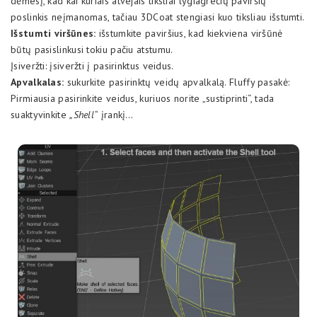
dėmesį, kad kai kuriais atvejais tiksliai lygiagrečių paviršių
poslinkis neįmanomas, tačiau 3DCoat stengiasi kuo tiksliau išstumti.
Išstumti viršūnes:
išstumkite paviršius, kad kiekviena viršūnė
būtų pasislinkusi tokiu pačiu atstumu.
Įsiveržti: įsiveržti į pasirinktus veidus.
Apvalkalas:
sukurkite pasirinktų veidų apvalkalą. Fluffy pasakė:
Pirmiausia pasirinkite veidus, kuriuos norite „sustiprinti“, tada
suaktyvinkite
„Shell“
įrankį…