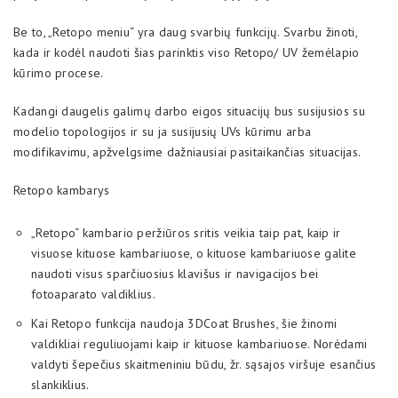
Be to, „Retopo meniu“ yra daug svarbių funkcijų. Svarbu žinoti,
kada ir kodėl naudoti šias parinktis viso Retopo/ UV žemėlapio
kūrimo procese.
Kadangi daugelis galimų darbo eigos situacijų bus susijusios su
modelio topologijos ir su ja susijusių UVs kūrimu arba
modifikavimu, apžvelgsime dažniausiai pasitaikančias situacijas.
Retopo kambarys
„Retopo“ kambario peržiūros sritis veikia taip pat, kaip ir
visuose kituose kambariuose, o kituose kambariuose galite
naudoti visus sparčiuosius klavišus ir navigacijos bei
fotoaparato valdiklius.
Kai Retopo funkcija naudoja 3DCoat Brushes, šie žinomi
valdikliai reguliuojami kaip ir kituose kambariuose. Norėdami
valdyti šepečius skaitmeniniu būdu, žr. sąsajos viršuje esančius
slankiklius.