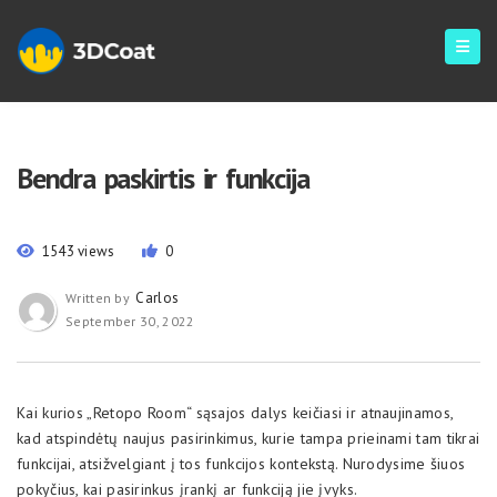
Bendra paskirtis ir funkcija
1543 views
0
Carlos
Written by
September 30, 2022
Kai kurios „Retopo Room“ sąsajos dalys keičiasi ir atnaujinamos,
kad atspindėtų naujus pasirinkimus, kurie tampa prieinami tam tikrai
funkcijai, atsižvelgiant į tos funkcijos kontekstą. Nurodysime šiuos
pokyčius, kai pasirinkus įrankį ar funkciją jie įvyks.