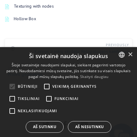
Texturing with nodes
Hollow Box
PREVIOUSLY
Kairysis įrankių skydelis Retopologijos kambaryje
×
Ši svetainė naudoja slapukus
Šioje svetainėje naudojami slapukai, siekiant pagerinti vartotojo
UP NEXT
patirtį. Naudodamiesi mūsų svetaine, jūs sutinkate su visais slapukais
ENGLISH
Pridėti geometriją
pagal mūsų slapukų politiką.
Skaityti daugiau
BULGARIAN
BŪTINIEJI
VEIKIMĄ GERINANTYS
CROATIAN
TIKSLINIAI
FUNKCINIAI
CZECH
NEKLASIFIKUOJAMI
DANISH
DUTCH
AŠ SUTINKU
AŠ NESUTINKU
ESTONIAN