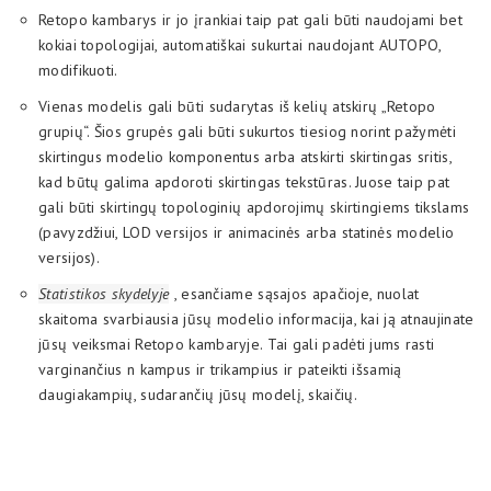
Retopo kambarys ir jo įrankiai taip pat gali būti naudojami bet
kokiai topologijai, automatiškai sukurtai naudojant AUTOPO,
modifikuoti.
Vienas modelis gali būti sudarytas iš kelių atskirų „Retopo
grupių“. Šios grupės gali būti sukurtos tiesiog norint pažymėti
skirtingus modelio komponentus arba atskirti skirtingas sritis,
kad būtų galima apdoroti skirtingas tekstūras. Juose taip pat
gali būti skirtingų topologinių apdorojimų skirtingiems tikslams
(pavyzdžiui, LOD versijos ir animacinės arba statinės modelio
versijos).
Statistikos skydelyje
, esančiame sąsajos apačioje, nuolat
skaitoma svarbiausia jūsų modelio informacija, kai ją atnaujinate
jūsų veiksmai Retopo kambaryje. Tai gali padėti jums rasti
varginančius n kampus ir trikampius ir pateikti išsamią
daugiakampių, sudarančių jūsų modelį, skaičių.