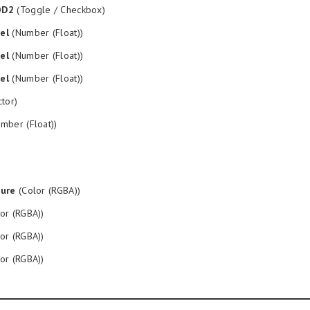
OD2
(Toggle / Checkbox)
el
(Number (Float))
el
(Number (Float))
el
(Number (Float))
tor)
mber (Float))
ture
(Color (RGBA))
or (RGBA))
or (RGBA))
or (RGBA))