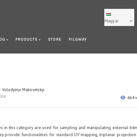
Magyar
LOG
PRODUCTS
STORE
PILGWAY
Volodymyr Makovetskyi
y
2026
664 
 in this category are used for sampling and manipulating external bi
ey provide functionalities for standard UV mapping, triplanar projectio