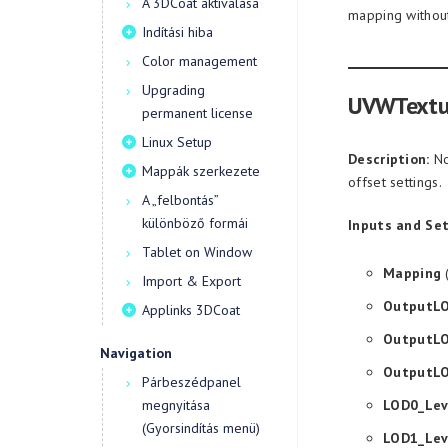
A 3DCoat aktiválása
mapping without
Indítási hiba
Color management
Upgrading
UVWTextu
permanent license
Linux Setup
Description:
No
Mappák szerkezete
offset settings.
A „felbontás”
különböző formái
Inputs and Set
Tablet on Window
Mapping
(
Import & Export
OutputL
Applinks 3DCoat
OutputL
Navigation
OutputL
Párbeszédpanel
megnyitása
LOD0_Lev
(Gyorsindítás menü)
LOD1_Lev