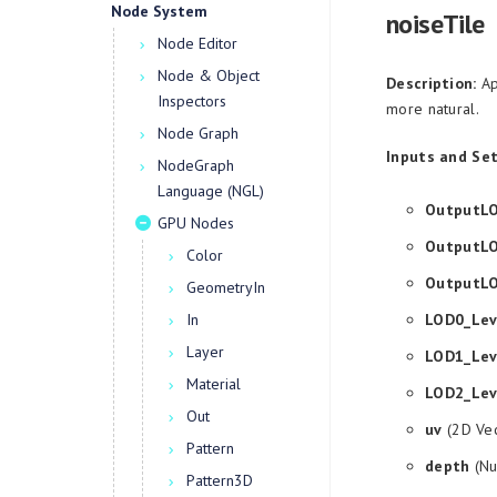
Node System
noiseTile
Node Editor
Node & Object
Description:
Ap
Inspectors
more natural.
Node Graph
Inputs and Set
NodeGraph
Language (NGL)
OutputL
GPU Nodes
OutputL
Color
OutputL
GeometryIn
In
LOD0_Lev
Layer
LOD1_Lev
Material
LOD2_Lev
Out
uv
(2D Vec
Pattern
depth
(Nu
Pattern3D