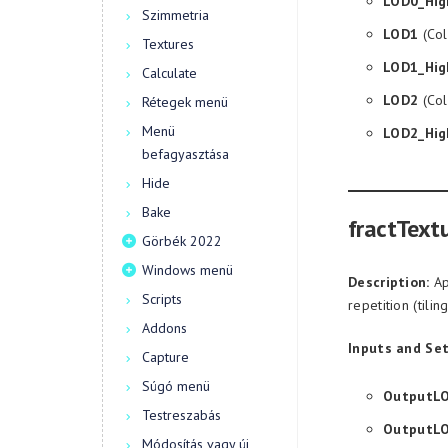
LOD0_Hig
Szimmetria
LOD1
(Col
Textures
LOD1_Hig
Calculate
LOD2
(Col
Rétegek menü
Menü
LOD2_Hig
befagyasztása
Hide
Bake
fractText
Görbék 2022
Windows menü
Description:
Ap
Scripts
repetition (tiling
Addons
Inputs and Set
Capture
Súgó menü
OutputL
Testreszabás
OutputL
Módosítás vagy új