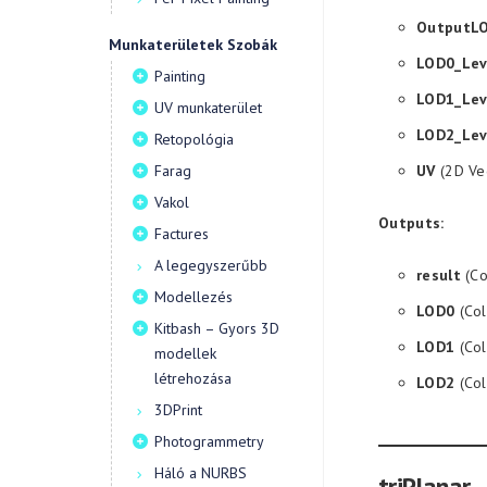
OutputL
Munkaterületek Szobák
LOD0_Lev
Painting
LOD1_Lev
UV munkaterület
LOD2_Lev
Retopológia
Farag
UV
(2D Ve
Vakol
Outputs:
Factures
A legegyszerűbb
result
(Co
Modellezés
LOD0
(Col
Kitbash – Gyors 3D
LOD1
(Col
modellek
létrehozása
LOD2
(Col
3DPrint
Photogrammetry
Háló a NURBS
triPlanar