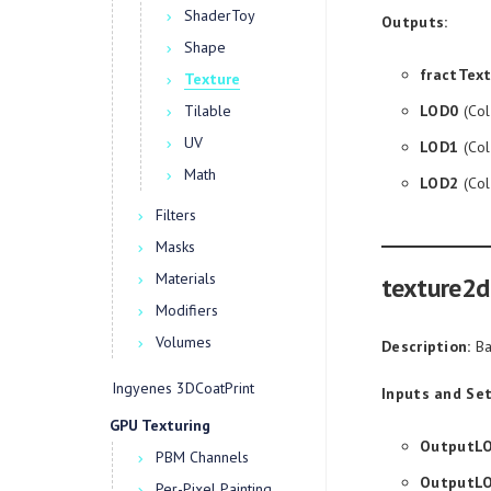
ShaderToy
Outputs:
Shape
fractTex
Texture
Tilable
LOD0
(Col
UV
LOD1
(Col
Math
LOD2
(Col
Filters
Masks
Materials
texture2d
Modifiers
Volumes
Description:
Ba
Ingyenes 3DCoatPrint
Inputs and Set
GPU Texturing
OutputL
PBM Channels
OutputL
Per-Pixel Painting