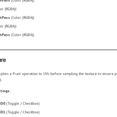
hPass
(Color (RGBA))
or (RGBA))
hPass
(Color (RGBA))
or (RGBA))
hPass
(Color (RGBA))
ure
plies a Fract operation to UVs before sampling the texture to ensure 
).
tings:
OD0
(Toggle / Checkbox)
OD1
(Toggle / Checkbox)