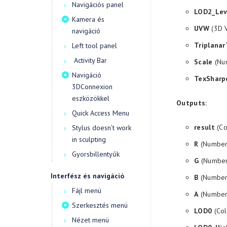
Navigációs panel
LOD2_Lev
Kamera és
UVW
(3D V
navigáció
Triplanar
Left tool panel
Activity Bar
Scale
(Num
Navigáció
TexSharp
3DConnexion
eszközökkel
Outputs:
Quick Access Menu
result
(Co
Stylus doesn’t work
in sculpting
R
(Number 
Gyorsbillentyűk
G
(Number 
Interfész és navigáció
B
(Number 
Fájl menü
A
(Number 
Szerkesztés menü
LOD0
(Col
Nézet menü