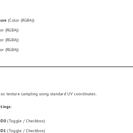
ture
(Color (RGBA))
or (RGBA))
or (RGBA))
or (RGBA))
sic texture sampling using standard UV coordinates.
tings:
OD0
(Toggle / Checkbox)
OD1
(Toggle / Checkbox)