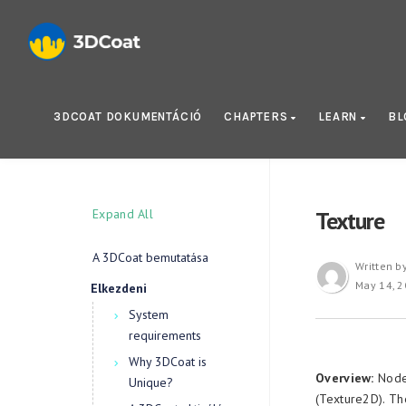
3DCOAT DOKUMENTÁCIÓ
CHAPTERS
LEARN
B
Expand All
Texture
A 3DCoat bemutatása
Written b
May 14, 
Elkezdeni
System
requirements
Why 3DCoat is
Overview:
Nodes
Unique?
(Texture2D). Th