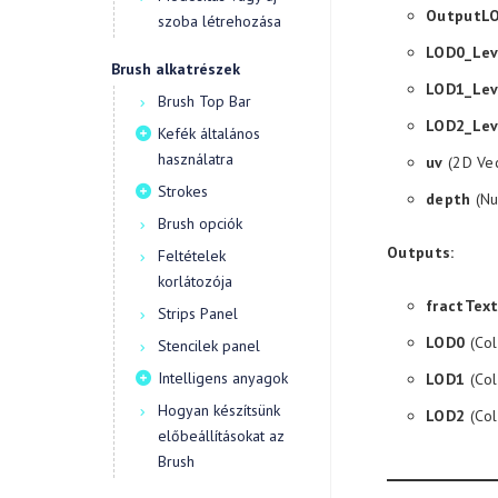
OutputL
szoba létrehozása
LOD0_Lev
Brush alkatrészek
LOD1_Lev
Brush Top Bar
LOD2_Lev
Kefék általános
használatra
uv
(2D Vec
Strokes
depth
(Nu
Brush opciók
Outputs:
Feltételek
korlátozója
fractTex
Strips Panel
LOD0
(Col
Stencilek panel
Intelligens anyagok
LOD1
(Col
Hogyan készítsünk
LOD2
(Col
előbeállításokat az
Brush