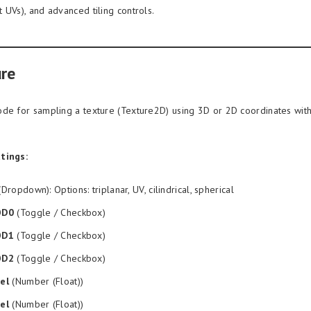
 UVs), and advanced tiling controls.
re
de for sampling a texture (Texture2D) using 3D or 2D coordinates with 
tings:
Dropdown): Options: triplanar, UV, cilindrical, spherical
OD0
(Toggle / Checkbox)
OD1
(Toggle / Checkbox)
OD2
(Toggle / Checkbox)
el
(Number (Float))
el
(Number (Float))