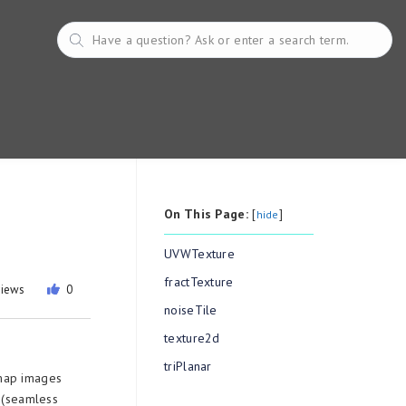
On This Page:
[
]
hide
UVWTexture
fractTexture
views
0
noiseTile
texture2d
triPlanar
tmap images
n (seamless