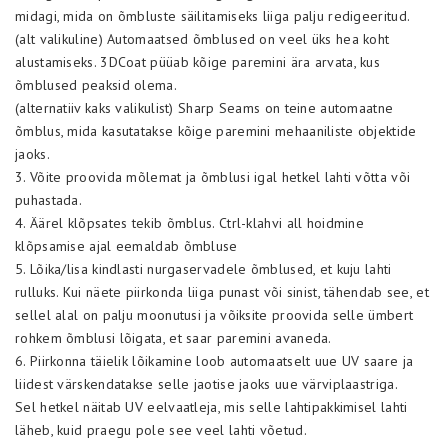
midagi, mida on õmbluste säilitamiseks liiga palju redigeeritud.
(alt valikuline) Automaatsed õmblused on veel üks hea koht
alustamiseks. 3DCoat püüab kõige paremini ära arvata, kus
õmblused peaksid olema.
(alternatiiv kaks valikulist) Sharp Seams on teine automaatne
õmblus, mida kasutatakse kõige paremini mehaaniliste objektide
jaoks.
3. Võite proovida mõlemat ja õmblusi igal hetkel lahti võtta või
puhastada.
4. Äärel klõpsates tekib õmblus. Ctrl-klahvi all hoidmine
klõpsamise ajal eemaldab õmbluse
5. Lõika/lisa kindlasti nurgaservadele õmblused, et kuju lahti
rulluks. Kui näete piirkonda liiga punast või sinist, tähendab see, et
sellel alal on palju moonutusi ja võiksite proovida selle ümbert
rohkem õmblusi lõigata, et saar paremini avaneda.
6. Piirkonna täielik lõikamine loob automaatselt uue UV saare ja
liidest värskendatakse selle jaotise jaoks uue värviplaastriga.
Sel hetkel näitab UV eelvaatleja, mis selle lahtipakkimisel lahti
läheb, kuid praegu pole see veel lahti võetud.