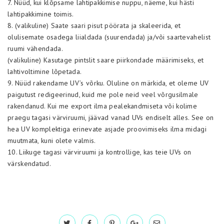
7. Nüüd, kui klõpsame lahtipakkimise nuppu, näeme, kui hästi
lahtipakkimine toimis.
8. (valikuline) Saate saari pisut pöörata ja skaleerida, et
olulisemate osadega liialdada (suurendada) ja/või saartevahelist
ruumi vähendada.
(valikuline) Kasutage pintslit saare piirkondade määrimiseks, et
lahtivoltimine lõpetada.
9. Nüüd rakendame UV’s võrku. Oluline on märkida, et oleme UV
paigutust redigeerinud, kuid me pole neid veel võrgusilmale
rakendanud. Kui me export ilma pealekandmiseta või kolime
praegu tagasi värviruumi, jäävad vanad UVs endiselt alles. See on
hea UV komplektiga erinevate asjade proovimiseks ilma midagi
muutmata, kuni olete valmis.
10. Liikuge tagasi värviruumi ja kontrollige, kas teie UVs on
värskendatud.