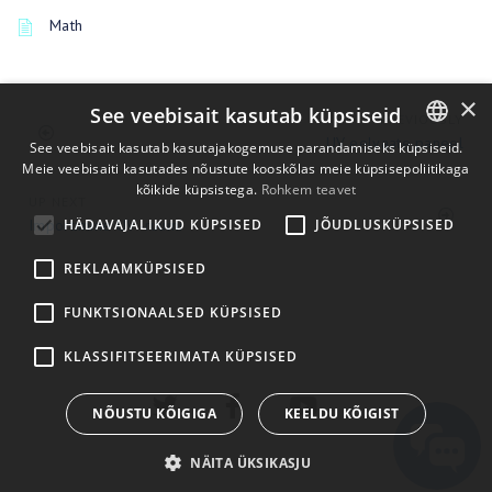
Math
×
See veebisait kasutab küpsiseid
PREVIOUSLY
UV eelvaate paneel
See veebisait kasutab kasutajakogemuse parandamiseks küpsiseid.
Meie veebisaiti kasutades nõustute kooskõlas meie küpsisepoliitikaga
ENGLISH
kõikide küpsistega.
Rohkem teavet
UP NEXT
BULGARIAN
Importimine UV -ruumi
HÄDAVAJALIKUD KÜPSISED
JÕUDLUSKÜPSISED
CROATIAN
REKLAAMKÜPSISED
CZECH
FUNKTSIONAALSED KÜPSISED
DANISH
DUTCH
KLASSIFITSEERIMATA KÜPSISED
ESTONIAN
NÕUSTU KÕIGIGA
KEELDU KÕIGIST
FINNISH
NÄITA ÜKSIKASJU
FRENCH