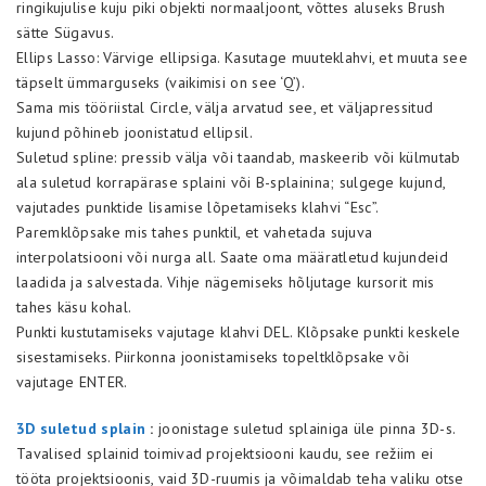
ringikujulise kuju piki objekti normaaljoont, võttes aluseks Brush
sätte Sügavus.
Ellips Lasso: Värvige ellipsiga. Kasutage muuteklahvi, et muuta see
täpselt ümmarguseks (vaikimisi on see ‘Q’).
Sama mis tööriistal Circle, välja arvatud see, et väljapressitud
kujund põhineb joonistatud ellipsil.
Suletud spline: pressib välja või taandab, maskeerib või külmutab
ala suletud korrapärase splaini või B-splainina; sulgege kujund,
vajutades punktide lisamise lõpetamiseks klahvi “Esc”.
Paremklõpsake mis tahes punktil, et vahetada sujuva
interpolatsiooni või nurga all. Saate oma määratletud kujundeid
laadida ja salvestada. Vihje nägemiseks hõljutage kursorit mis
tahes käsu kohal.
Punkti kustutamiseks vajutage klahvi DEL. Klõpsake punkti keskele
sisestamiseks. Piirkonna joonistamiseks topeltklõpsake või
vajutage ENTER.
3D suletud splain
:
joonistage suletud splainiga üle pinna 3D-s.
Tavalised splainid toimivad projektsiooni kaudu, see režiim ei
tööta projektsioonis, vaid 3D-ruumis ja võimaldab teha valiku otse