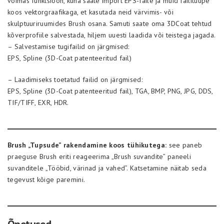
võimas funktsioon, kuna saate import EPS-faile ja muid failitüüpe
koos vektorgraafikaga, et kasutada neid värvimis- või
skulptuuriruumides Brush osana. Samuti saate oma 3DCoat tehtud
kõverprofiile salvestada, hiljem uuesti laadida või teistega jagada.
– Salvestamise tugifailid on järgmised:
EPS, Spline (3D-Coat patenteeritud fail)
– Laadimiseks toetatud failid on järgmised:
EPS, Spline (3D-Coat patenteeritud fail), TGA, BMP, PNG, JPG, DDS,
TIF/TIFF, EXR, HDR.
Brush „Tupsude” rakendamine koos tühikutega:
see paneb
praeguse Brush eriti reageerima „Brush suvandite” paneeli
suvanditele „Tööbid, värinad ja vahed”. Katsetamine näitab seda
tegevust kõige paremini.