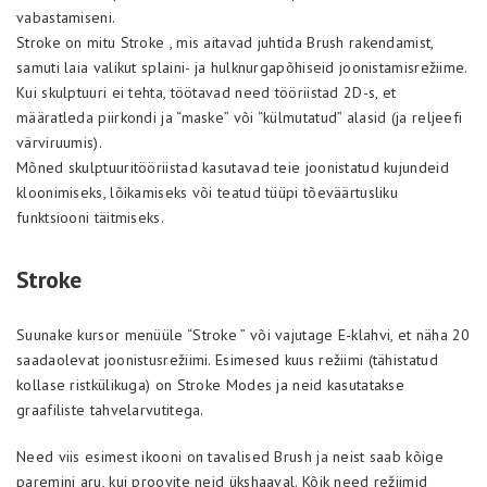
vabastamiseni.
Stroke on mitu Stroke , mis aitavad juhtida Brush rakendamist,
samuti laia valikut splaini- ja hulknurgapõhiseid joonistamisrežiime.
Kui skulptuuri ei tehta, töötavad need tööriistad 2D-s, et
määratleda piirkondi ja “maske” või “külmutatud” alasid (ja reljeefi
värviruumis).
Mõned skulptuuritööriistad kasutavad teie joonistatud kujundeid
kloonimiseks, lõikamiseks või teatud tüüpi tõeväärtusliku
funktsiooni täitmiseks.
Stroke
Suunake kursor menüüle “Stroke ” või vajutage E-klahvi, et näha 20
saadaolevat joonistusrežiimi. Esimesed kuus režiimi (tähistatud
kollase ristkülikuga) on Stroke Modes ja neid kasutatakse
graafiliste tahvelarvutitega.
Need viis esimest ikooni on tavalised Brush ja neist saab kõige
paremini aru, kui proovite neid ükshaaval. Kõik need režiimid