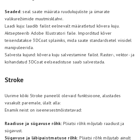
Seaded:
seal saate määrata ruudukujuliste ja ümarate
valikurežiimide muutmisklahvi.
Laadi kuju: laadib failist eelnevalt määratletud kõvera kuju.
Aktsepteerib Adobe Illustratori faile. Imporditud kõver
teisendatakse 3DCoat splainiks, mida saate standardsetel viisidel
manipuleerida.
Salvesta kujund: kõvera kuju salvestamine failist. Raster-, vektor- ja
kohandatud 3DCoat eelseadistuse saab salvestada.
Stroke
Uurime kõiki Stroke paneelil olevaid funktsioone, alustades
vasakult paremale, ülalt alla:
Enamik neist on iseenesestmõistetavad:
Raadiuse ja sügavuse rõhk:
Pliiatsi rõhk mõjutab raadiust ja
sügavust.
Sügavuse ja läbipaistmatuse rõhk:
Pliiatsi rõhk mõjutab ainult