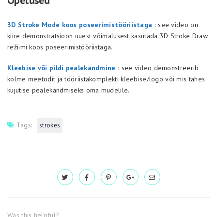
Õpetused
3D Stroke Mode koos poseerimistööriistaga
:
see video on
kiire demonstratsioon uuest võimalusest kasutada 3D Stroke Draw
režiimi koos poseerimistööriistaga.
Kleebise või pildi pealekandmine
:
see video demonstreerib
kolme meetodit ja tööriistakomplekti kleebise/logo või mis tahes
kujutise pealekandmiseks oma mudelile.
Tags:
strokes
Was this helpful?