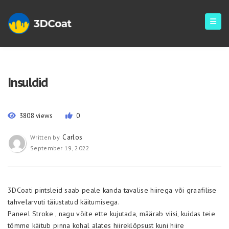
Insuldid
3808 views
0
Carlos
Written by
September 19, 2022
3DCoati pintsleid saab peale kanda tavalise hiirega või graafilise
tahvelarvuti täiustatud käitumisega.
Paneel Stroke , nagu võite ette kujutada, määrab viisi, kuidas teie
tõmme käitub pinna kohal alates hiireklõpsust kuni hiire