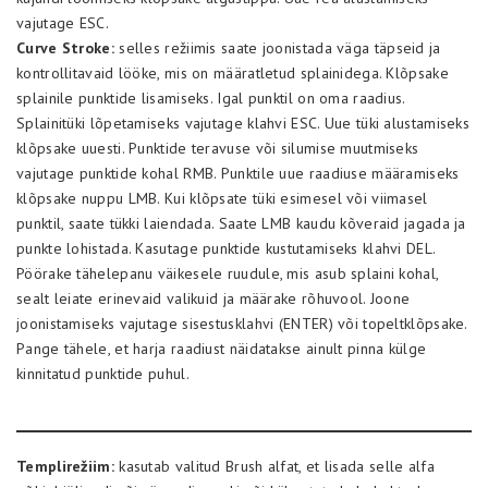
vajutage ESC.
Curve Stroke:
selles režiimis saate joonistada väga täpseid ja
kontrollitavaid lööke, mis on määratletud splainidega. Klõpsake
splainile punktide lisamiseks. Igal punktil on oma raadius.
Splainitüki lõpetamiseks vajutage klahvi ESC. Uue tüki alustamiseks
klõpsake uuesti. Punktide teravuse või silumise muutmiseks
vajutage punktide kohal RMB. Punktile uue raadiuse määramiseks
klõpsake nuppu LMB. Kui klõpsate tüki esimesel või viimasel
punktil, saate tükki laiendada. Saate LMB kaudu kõveraid jagada ja
punkte lohistada. Kasutage punktide kustutamiseks klahvi DEL.
Pöörake tähelepanu väikesele ruudule, mis asub splaini kohal,
sealt leiate erinevaid valikuid ja määrake rõhuvool. Joone
joonistamiseks vajutage sisestusklahvi (ENTER) või topeltklõpsake.
Pange tähele, et harja raadiust näidatakse ainult pinna külge
kinnitatud punktide puhul.
Templirežiim:
kasutab valitud Brush alfat, et lisada selle alfa