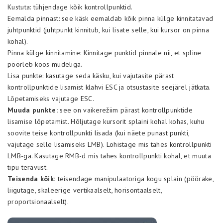
Kustuta: tühjendage kõik kontrollpunktid.
Eemalda pinnast: see käsk eemaldab kõik pinna külge kinnitatavad
juhtpunktid (juhtpunkt kinnitub, kui lisate selle, kui kursor on pinna
kohal).
Pinna külge kinnitamine: Kinnitage punktid pinnale nii, et spline
pöörleb koos mudeliga.
Lisa punkte: kasutage seda käsku, kui vajutasite pärast
kontrollpunktide lisamist klahvi ESC ja otsustasite seejärel jätkata.
Lõpetamiseks vajutage ESC.
Muuda punkte:
see on vaikerežiim pärast kontrollpunktide
lisamise lõpetamist. Hõljutage kursorit splaini kohal kohas, kuhu
soovite teise kontrollpunkti lisada (kui näete punast punkti,
vajutage selle lisamiseks LMB). Lohistage mis tahes kontrollpunkti
LMB-ga. Kasutage RMB-d mis tahes kontrollpunkti kohal, et muuta
tipu teravust.
Teisenda kõik:
teisendage manipulaatoriga kogu splain (pöörake,
liigutage, skaleerige vertikaalselt, horisontaalselt,
proportsionaalselt).