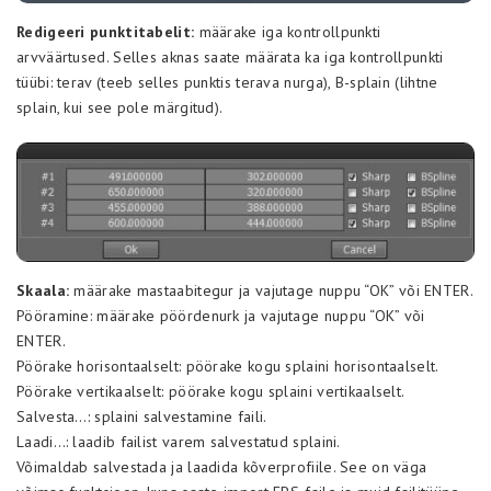
Redigeeri punktitabelit:
määrake iga kontrollpunkti
arvväärtused. Selles aknas saate määrata ka iga kontrollpunkti
tüübi: terav (teeb selles punktis terava nurga), B-splain (lihtne
splain, kui see pole märgitud).
Skaala:
määrake mastaabitegur ja vajutage nuppu “OK” või ENTER.
Pööramine: määrake pöördenurk ja vajutage nuppu “OK” või
ENTER.
Pöörake horisontaalselt: pöörake kogu splaini horisontaalselt.
Pöörake vertikaalselt: pöörake kogu splaini vertikaalselt.
Salvesta…: splaini salvestamine faili.
Laadi…: laadib failist varem salvestatud splaini.
Võimaldab salvestada ja laadida kõverprofiile. See on väga