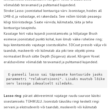
võimaldab teravamaid ja puhtamaid kujundeid.
Stroke Lasso: joonistatud kontuuriga värv. Joonistage, hoides all
LMB-d, ja vabastage, et rakendada. See režiim töötab peaaegu
kõigi tööriistadega. Saate värvida, külmutada, täita ja teha
kontuuriga tasapindu.
Kasutage hiirt vaba kujundi joonistamiseks ja hõljutage Brush
esimese joonistatud punkti kohal, kuni ilmub väike roheline ring;
kuju kinnitamiseks vajutage sisestusklahvi. 3DCoat pressib välja või
taandub, maskeerib või külmutab ala piki teie objekti pinna
normaalset Brush sätte Depth (Sügavus) alusel. Kõrgem Voxel
eraldusvõime võimaldab teravamaid ja puhtamaid kujundeid.
 E-paneeli lasso sai täpsemate kontuuride jaoks 
parameetri "relaksatsiooni". Lisaks muutub lõike
serv lassoga ideaalselt siledaks.
Lasso ring:
pärast aktiveerimist vajutage ruudu suuruse käsitsi
sisestamiseks TÜHIKULU. Joonistab täiusliku ringi keskelt ringi
servani ja ekstrudeerib või taandab, maskeerib või külmutab