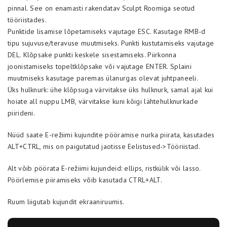
pinnal. See on enamasti rakendatav Sculpt Roomiga seotud
tööriistades.
Punktide lisamise lõpetamiseks vajutage ESC. Kasutage RMB-d
tipu sujuvuse/teravuse muutmiseks. Punkti kustutamiseks vajutage
DEL. Klõpsake punkti keskele sisestamiseks. Piirkonna
joonistamiseks topeltklõpsake või vajutage ENTER. Splaini
muutmiseks kasutage paremas ülanurgas olevat juhtpaneeli.
Üks hulknurk: ühe klõpsuga värvitakse üks hulknurk, samal ajal kui
hoiate all nuppu LMB, värvitakse kuni kõigi lähtehulknurkade
piirideni.
Nüüd saate E-režiimi kujundite pööramise nurka piirata, kasutades
ALT+CTRL, mis on paigutatud jaotisse Eelistused->Tööriistad.
Alt võib pöörata E-režiimi kujundeid: ellips, ristkülik või lasso.
Pöörlemise piiramiseks võib kasutada CTRL+ALT.
Ruum liigutab kujundit ekraaniruumis.