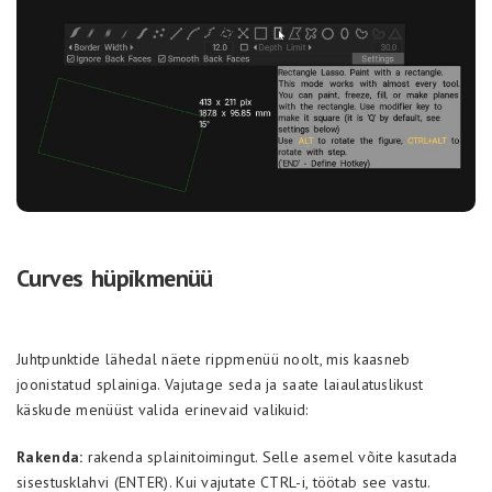
Curves hüpikmenüü
Juhtpunktide lähedal näete rippmenüü noolt, mis kaasneb
joonistatud splainiga. Vajutage seda ja saate laiaulatuslikust
käskude menüüst valida erinevaid valikuid:
Rakenda:
rakenda splainitoimingut. Selle asemel võite kasutada
sisestusklahvi (ENTER). Kui vajutate CTRL-i, töötab see vastu.