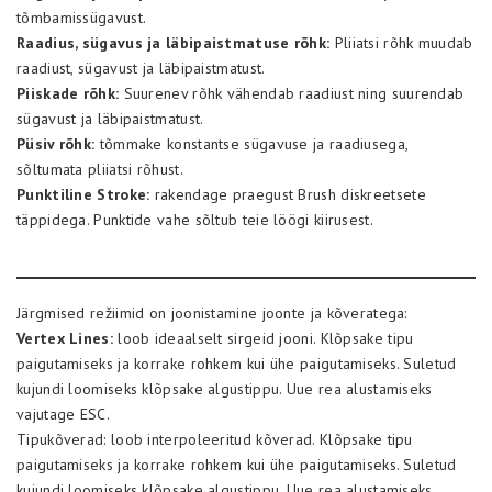
tõmbamissügavust.
Raadius, sügavus ja läbipaistmatuse rõhk:
Pliiatsi rõhk muudab
raadiust, sügavust ja läbipaistmatust.
Piiskade rõhk:
Suurenev rõhk vähendab raadiust ning suurendab
sügavust ja läbipaistmatust.
Püsiv rõhk:
tõmmake konstantse sügavuse ja raadiusega,
sõltumata pliiatsi rõhust.
Punktiline Stroke:
rakendage praegust Brush diskreetsete
täppidega. Punktide vahe sõltub teie löögi kiirusest.
Järgmised režiimid on joonistamine joonte ja kõveratega:
Vertex Lines:
loob ideaalselt sirgeid jooni. Klõpsake tipu
paigutamiseks ja korrake rohkem kui ühe paigutamiseks. Suletud
kujundi loomiseks klõpsake algustippu. Uue rea alustamiseks
vajutage ESC.
Tipukõverad: loob interpoleeritud kõverad. Klõpsake tipu
paigutamiseks ja korrake rohkem kui ühe paigutamiseks. Suletud
kujundi loomiseks klõpsake algustippu. Uue rea alustamiseks