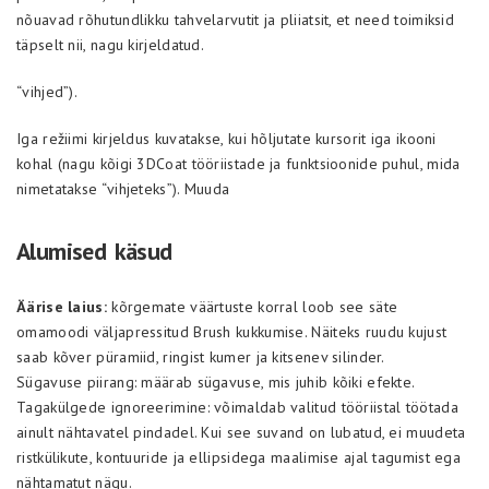
nõuavad rõhutundlikku tahvelarvutit ja pliiatsit, et need toimiksid
täpselt nii, nagu kirjeldatud.
“vihjed”).
Iga režiimi kirjeldus kuvatakse, kui hõljutate kursorit iga ikooni
kohal (nagu kõigi 3DCoat tööriistade ja funktsioonide puhul, mida
nimetatakse “vihjeteks”). Muuda
Alumised käsud
Äärise laius:
kõrgemate väärtuste korral loob see säte
omamoodi väljapressitud Brush kukkumise. Näiteks ruudu kujust
saab kõver püramiid, ringist kumer ja kitsenev silinder.
Sügavuse piirang: määrab sügavuse, mis juhib kõiki efekte.
Tagakülgede ignoreerimine: võimaldab valitud tööriistal töötada
ainult nähtavatel pindadel. Kui see suvand on lubatud, ei muudeta
ristkülikute, kontuuride ja ellipsidega maalimise ajal tagumist ega
nähtamatut nägu.