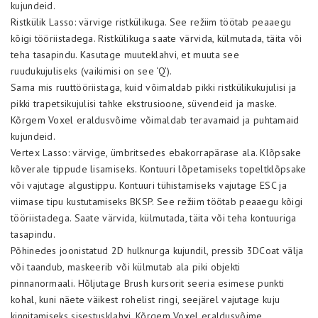
kujundeid.
Ristkülik Lasso: värvige ristkülikuga. See režiim töötab peaaegu
kõigi tööriistadega. Ristkülikuga saate värvida, külmutada, täita või
teha tasapindu. Kasutage muuteklahvi, et muuta see
ruudukujuliseks (vaikimisi on see ‘Q’).
Sama mis ruuttööriistaga, kuid võimaldab pikki ristkülikukujulisi ja
pikki trapetsikujulisi tahke ekstrusioone, süvendeid ja maske.
Kõrgem Voxel eraldusvõime võimaldab teravamaid ja puhtamaid
kujundeid.
Vertex Lasso: värvige, ümbritsedes ebakorrapärase ala. Klõpsake
kõverale tippude lisamiseks. Kontuuri lõpetamiseks topeltklõpsake
või vajutage algustippu. Kontuuri tühistamiseks vajutage ESC ja
viimase tipu kustutamiseks BKSP. See režiim töötab peaaegu kõigi
tööriistadega. Saate värvida, külmutada, täita või teha kontuuriga
tasapindu.
Põhinedes joonistatud 2D hulknurga kujundil, pressib 3DCoat välja
või taandub, maskeerib või külmutab ala piki objekti
pinnanormaali. Hõljutage Brush kursorit seeria esimese punkti
kohal, kuni näete väikest rohelist ringi, seejärel vajutage kuju
kinnitamiseks sisestusklahvi. Kõrgem Voxel eraldusvõime