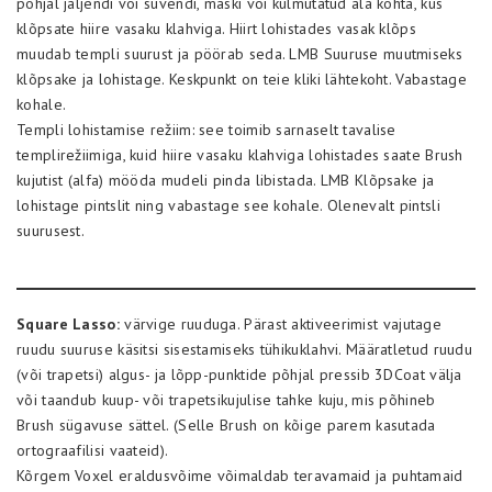
põhjal jäljendi või süvendi, maski või külmutatud ala kohta, kus
klõpsate hiire vasaku klahviga. Hiirt lohistades vasak klõps
muudab templi suurust ja pöörab seda. LMB Suuruse muutmiseks
klõpsake ja lohistage. Keskpunkt on teie kliki lähtekoht. Vabastage
kohale.
Templi lohistamise režiim: see toimib sarnaselt tavalise
templirežiimiga, kuid hiire vasaku klahviga lohistades saate Brush
kujutist (alfa) mööda mudeli pinda libistada. LMB Klõpsake ja
lohistage pintslit ning vabastage see kohale. Olenevalt pintsli
suurusest.
Square Lasso:
värvige ruuduga. Pärast aktiveerimist vajutage
ruudu suuruse käsitsi sisestamiseks tühikuklahvi. Määratletud ruudu
(või trapetsi) algus- ja lõpp-punktide põhjal pressib 3DCoat välja
või taandub kuup- või trapetsikujulise tahke kuju, mis põhineb
Brush sügavuse sättel. (Selle Brush on kõige parem kasutada
ortograafilisi vaateid).
Kõrgem Voxel eraldusvõime võimaldab teravamaid ja puhtamaid