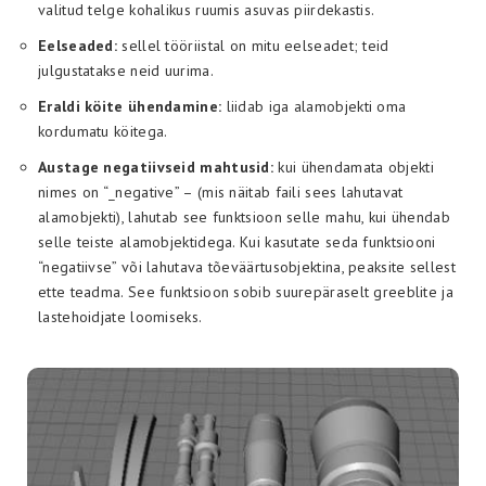
valitud telge kohalikus ruumis asuvas piirdekastis.
Eelseaded:
sellel tööriistal on mitu eelseadet; teid
julgustatakse neid uurima.
Eraldi köite ühendamine:
liidab iga alamobjekti oma
kordumatu köitega.
Austage negatiivseid mahtusid:
kui ühendamata objekti
nimes on “_negative” – (mis näitab faili sees lahutavat
alamobjekti), lahutab see funktsioon selle mahu, kui ühendab
selle teiste alamobjektidega. Kui kasutate seda funktsiooni
“negatiivse” või lahutava tõeväärtusobjektina, peaksite sellest
ette teadma. See funktsioon sobib suurepäraselt greeblite ja
lastehoidjate loomiseks.