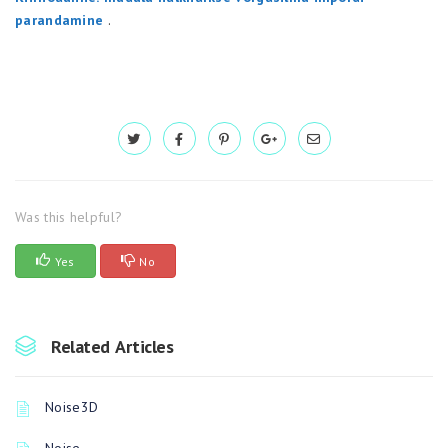
parandamine
.
Was this helpful?
Yes
No
Related Articles
Noise3D