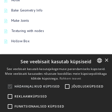
Noise
Bake Geometry Info
Make Joints
Texturing with nodes
Hollow Box
×
See veebisait kasutab küpsiseid
PREVIOUSLY
Sculpti ruumi käsud
See veebisait kasutab kasutajakogemuse parandamiseks küpsiseid.
Meie veebisaiti kasutades nõustute kooskõlas meie küpsisepoliitikaga
ENGLISH
kõikide küpsistega.
Rohkem teavet
UP NEXT
BULGARIAN
HÄDAVAJALIKUD KÜPSISED
JÕUDLUSKÜPSISED
Eksportimine skulptuuriruumist
CROATIAN
REKLAAMKÜPSISED
CZECH
FUNKTSIONAALSED KÜPSISED
DANISH