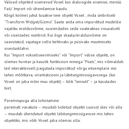
Välised objektid sisenevad Voxel kas dialoogide avamise, menüü
Fail/ Import või ühendamise kaudu.
Kõigil kolmel juhul tuuakse teie objekt Voxel , mida ümbritseb
“Transform Widget/Gizmo”. Saate anda oma imporditud mudelile
vajaliku eraldusvõime, suurendades seda vaateaknas visuaalselt
või sisestades numbrid. Kui õige skaala/eraldusvõime on
saavutatud, vajutage selle kehtivaks ja püsivaks muutmiseks
sisestusklahvi.
Kui “Import vokseliseerimiseks” või “Import” välise objekti, on
olemas huvitav ja kasulik funktsioon nimega “Piiats”, mis võimaldab
teil interaktiivselt paigutada imporditud võrgu eksemplare mis
tahes mõõtkava, orientatsiooni ja läbitungimissügavusega. (kui
Voxel on juba mõni muu objekt) – kõik “lennult” – ja kasutades
hiirt.
Paremnupuga alla lohistamine:
paremalt vasakule – muudab liidetud objekti suurust üles või alla
– muudab ühendatud objekti läbitungimissügavuse mis tahes
objektiks, mis võib Voxel juba olemas olla.