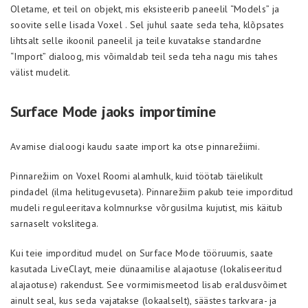
Oletame, et teil on objekt, mis eksisteerib paneelil “Models” ja
soovite selle lisada Voxel . Sel juhul saate seda teha, klõpsates
lihtsalt selle ikoonil paneelil ja teile kuvatakse standardne
“Import” dialoog, mis võimaldab teil seda teha nagu mis tahes
välist mudelit.
Surface Mode jaoks importimine
Avamise dialoogi kaudu saate import ka otse pinnarežiimi.
Pinnarežiim on Voxel Roomi alamhulk, kuid töötab täielikult
pindadel (ilma helitugevuseta). Pinnarežiim pakub teie imporditud
mudeli reguleeritava kolmnurkse võrgusilma kujutist, mis käitub
sarnaselt vokslitega.
Kui teie imporditud mudel on Surface Mode tööruumis, saate
kasutada LiveClayt, meie dünaamilise alajaotuse (lokaliseeritud
alajaotuse) rakendust. See vormimismeetod lisab eraldusvõimet
ainult seal, kus seda vajatakse (lokaalselt), säästes tarkvara- ja