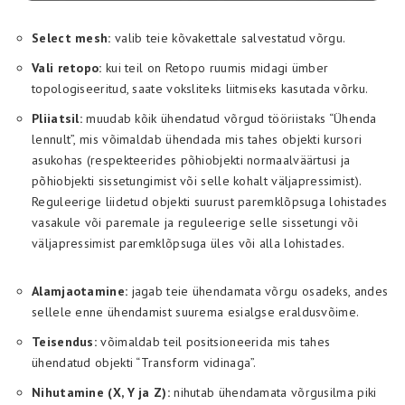
Select mesh:
valib teie kõvakettale salvestatud võrgu.
Vali retopo:
kui teil on Retopo ruumis midagi ümber
topologiseeritud, saate voksliteks liitmiseks kasutada võrku.
Pliiatsil:
muudab kõik ühendatud võrgud tööriistaks “Ühenda
lennult”, mis võimaldab ühendada mis tahes objekti kursori
asukohas (respekteerides põhiobjekti normaalväärtusi ja
põhiobjekti sissetungimist või selle kohalt väljapressimist).
Reguleerige liidetud objekti suurust paremklõpsuga lohistades
vasakule või paremale ja reguleerige selle sissetungi või
väljapressimist paremklõpsuga üles või alla lohistades.
Alamjaotamine:
jagab teie ühendamata võrgu osadeks, andes
sellele enne ühendamist suurema esialgse eraldusvõime.
Teisendus:
võimaldab teil positsioneerida mis tahes
ühendatud objekti “Transform vidinaga”.
Nihutamine (X, Y ja Z):
nihutab ühendamata võrgusilma piki