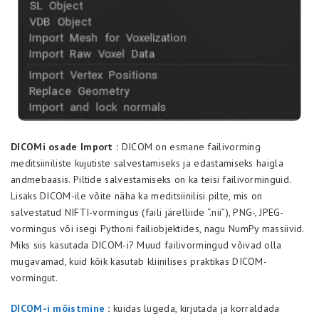
DICOMi osade Import :
DICOM on esmane failivorming
meditsiiniliste kujutiste salvestamiseks ja edastamiseks haigla
andmebaasis. Piltide salvestamiseks on ka teisi failivorminguid.
Lisaks DICOM-ile võite näha ka meditsiinilisi pilte, mis on
salvestatud NIFTI-vormingus (faili järelliide “.nii”), PNG-, JPEG-
vormingus või isegi Pythoni failiobjektides, nagu NumPy massiivid.
Miks siis kasutada DICOM-i? Muud failivormingud võivad olla
mugavamad, kuid kõik kasutab kliinilises praktikas DICOM-
vormingut.
DICOM-i mõistmine
:
kuidas lugeda, kirjutada ja korraldada