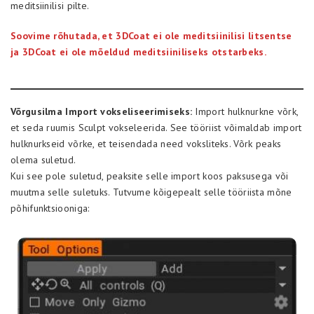
meditsiinilisi pilte.
Soovime rõhutada, et 3DCoat ei ole meditsiinilisi litsentse
ja 3DCoat ei ole mõeldud meditsiiniliseks otstarbeks.
Võrgusilma Import vokseliseerimiseks:
Import hulknurkne võrk,
et seda ruumis Sculpt vokseleerida. See tööriist võimaldab import
hulknurkseid võrke, et teisendada need voksliteks. Võrk peaks
olema suletud.
Kui see pole suletud, peaksite selle import koos paksusega või
muutma selle suletuks. Tutvume kõigepealt selle tööriista mõne
põhifunktsiooniga: