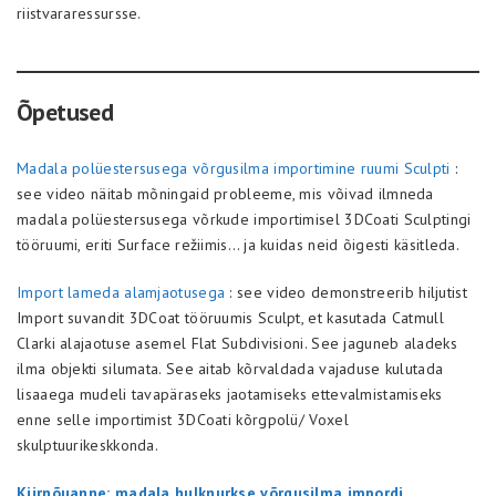
riistvararessursse.
Õpetused
Madala polüestersusega võrgusilma importimine ruumi Sculpti
:
see video näitab mõningaid probleeme, mis võivad ilmneda
madala polüestersusega võrkude importimisel 3DCoati Sculptingi
tööruumi, eriti Surface režiimis… ja kuidas neid õigesti käsitleda.
Import lameda alamjaotusega
: see video demonstreerib hiljutist
Import suvandit 3DCoat tööruumis Sculpt, et kasutada Catmull
Clarki alajaotuse asemel Flat Subdivisioni. See jaguneb aladeks
ilma objekti silumata. See aitab kõrvaldada vajaduse kulutada
lisaaega mudeli tavapäraseks jaotamiseks ettevalmistamiseks
enne selle importimist 3DCoati kõrgpolü/ Voxel
skulptuurikeskkonda.
Kiirnõuanne: madala hulknurkse võrgusilma impordi