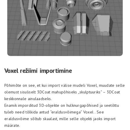
Voxel režiimi importimine
Põhimõte on see, et kui import välise mudeli Voxel, muudate selle
olemust sisuliselt 3DCoat mahupõhiseks „skulptuuriks” – 3DCoat
keskkonnale ainulaadseks.
Enamik imporditud 3D-objekte on hulknurgapõhised ja seetõttu
tuleb need tõlkida antud “eraldusvõimega” Voxel . See
eraldusvõime sõltub skaalast, mille selle objekti jaoks import
määrate.