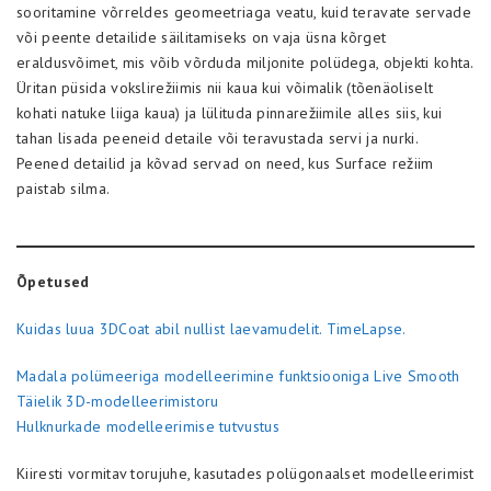
sooritamine võrreldes geomeetriaga veatu, kuid teravate servade
või peente detailide säilitamiseks on vaja üsna kõrget
eraldusvõimet, mis võib võrduda miljonite polüdega, objekti kohta.
Üritan püsida vokslirežiimis nii kaua kui võimalik (tõenäoliselt
kohati natuke liiga kaua) ja lülituda pinnarežiimile alles siis, kui
tahan lisada peeneid detaile või teravustada servi ja nurki.
Peened detailid ja kõvad servad on need, kus Surface režiim
paistab silma.
Õpetused
Kuidas luua 3DCoat abil nullist laevamudelit. TimeLapse.
Madala polümeeriga modelleerimine funktsiooniga Live Smooth
Täielik 3D-modelleerimistoru
Hulknurkade modelleerimise tutvustus
Kiiresti vormitav torujuhe, kasutades polügonaalset modelleerimist