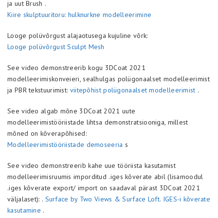
ja uut Brush .
Kiire skulptuuritoru: hulknurkne modelleerimine
Looge polüvõrgust alajaotusega kujuline võrk:
Looge polüvõrgust Sculpt Mesh
See video demonstreerib kogu 3DCoat 2021
modelleerimiskonveieri, sealhulgas polügonaalset modelleerimist
ja PBR tekstuurimist:
viitepõhist polügonaalset modelleerimist
.
See video algab mõne 3DCoat 2021 uute
modelleerimistööriistade lihtsa demonstratsiooniga, millest
mõned on kõverapõhised:
Modelleerimistööriistade demoseeria
s
See video demonstreerib kahe uue tööriista kasutamist
modelleerimisruumis imporditud .iges kõverate abil (lisamoodul
.iges kõverate export/ import on saadaval pärast 3DCoat 2021
väljalaset): .
Surface by Two Views & Surface Loft. IGES-i kõverate
kasutamine
.