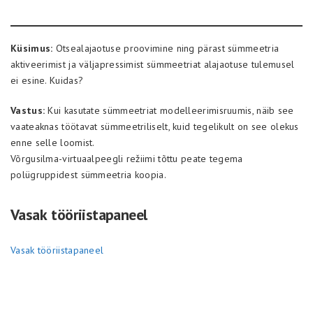
Küsimus:
Otsealajaotuse proovimine ning pärast sümmeetria
aktiveerimist ja väljapressimist sümmeetriat alajaotuse tulemusel
ei esine. Kuidas?
Vastus:
Kui kasutate sümmeetriat modelleerimisruumis, näib see
vaateaknas töötavat sümmeetriliselt, kuid tegelikult on see olekus
enne selle loomist.
Võrgusilma-virtuaalpeegli režiimi tõttu peate tegema
polügruppidest sümmeetria koopia.
Vasak tööriistapaneel
Vasak tööriistapaneel