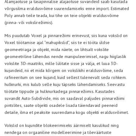
Alamjaotuse ja tasapinnalise alajaotuse suvandeid saab kasutada
võrgusilma eraldusvõime suurendamiseks enne import. Estimated
Poly annab teile teada, kui tihe on teie objekti eraldusvõime
(pinna- või vokslirežiimis).
Mis puudutab Voxel ja pinnarežiimi erinevust, siis kuna vokslid on
Voxel töötamise ajal “mahupikslid”, siis te ei tööta üldse
geomeetriaga ja objekt, mida näete, on lihtsalt vokslite
geomeetriline lähendus nende manipuleerimisel, nagu hiiglaslik
vokslite 3D-maatriks, mille lülitate sisse ja välja, et luua 3D-
kujundeid, nii et mida kõrgem on vokslikihi eraldusvõime, seda
rafineeritum on see kujund, kuid sellest tulenevalt seda rohkem.
hulknurki, mis kulub selle kuju täpseks lähendamiseks. Seevastu
töötate tippude ja hulknurkadega pinnarežiimis. Kasutades
suvandit Auto-Subdivide, mis on saadaval paljudes pinnarežiimi
pintslites, saate objekti osadele lisada täiendavaid peeneid
detaile, ilma et peaksite suurendama kogu objekti eraldusvõimet.
Vokslid on kujundite blokeerimiseks äärmiselt kasulikud ning
nendega on orgaaniline modelleerimine ja tõeväärtuste