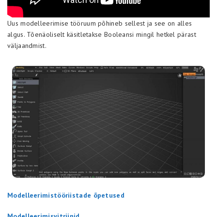
Uus modelleerimise tööruum põhineb sellest ja see on alles
algus. Tõenäoliselt käsitletakse Booleansi mingil hetkel pärast
väljaandmist.
Modelleerimistööriistade õpetused
Modelleerimisvitriinid