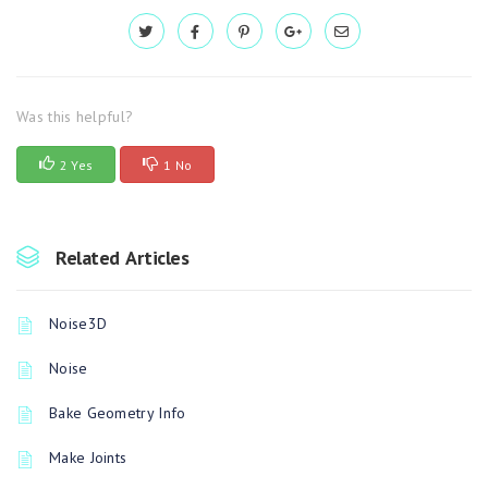
Was this helpful?
2 Yes
1 No
Related Articles
Noise3D
Noise
Bake Geometry Info
Make Joints