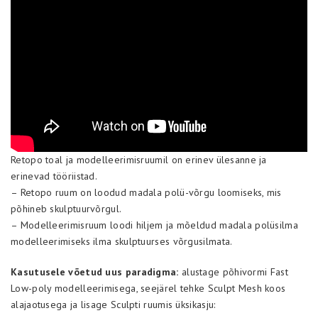
Retopo toal ja modelleerimisruumil on erinev ülesanne ja
erinevad tööriistad.
– Retopo ruum on loodud madala polü-võrgu loomiseks, mis
põhineb skulptuurvõrgul.
– Modelleerimisruum loodi hiljem ja mõeldud madala polüsilma
modelleerimiseks ilma skulptuurses võrgusilmata.
Kasutusele võetud uus paradigma:
alustage põhivormi Fast
Low-poly modelleerimisega, seejärel tehke Sculpt Mesh koos
alajaotusega ja lisage Sculpti ruumis üksikasju: