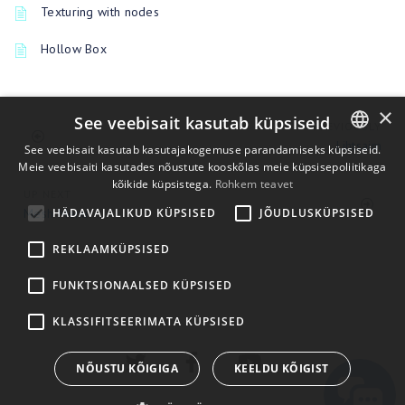
Texturing with nodes
Hollow Box
×
See veebisait kasutab küpsiseid
PREVIOUSLY
Lihtsaim
See veebisait kasutab kasutajakogemuse parandamiseks küpsiseid.
Meie veebisaiti kasutades nõustute kooskõlas meie küpsisepoliitikaga
ENGLISH
kõikide küpsistega.
Rohkem teavet
UP NEXT
BULGARIAN
Mesh Menu
HÄDAVAJALIKUD KÜPSISED
JÕUDLUSKÜPSISED
CROATIAN
REKLAAMKÜPSISED
CZECH
FUNKTSIONAALSED KÜPSISED
DANISH
DUTCH
KLASSIFITSEERIMATA KÜPSISED
ESTONIAN
NÕUSTU KÕIGIGA
KEELDU KÕIGIST
FINNISH