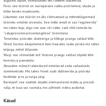
algusest lõpuni, võimaldades teil rohkem skaleerida.
Poos: see tööriist on suurepärane valiku pöörlemise, skaala ja
tõlke kiireks muutmiseks.
Liikumine: see tööriist on üks võimsamaid ja mitmekülgsemaid
tööriistu vokslite arsenalis. See mitte ainult ei saa “reguleerida”
mis tahes kuju, olgu see suur või väike, vaid võib toimida ka
“väljapressimise/sissetungimise” tööriistana.
Teisendus: pöörake, skaleerige ja tõlkige praegu valitud kihti.
Ühest Gizmos-käepidemest kinni haarates saate piirata mis tahes
teljega, millel klõpsate.
Warp: see võimaldab teil Voxtree praegu valitud objekti kihti
keerata ja painutada.
Aksiaalne: mõned rakendused nimetavad seda radiaalseks
sümmeetriaks. Mis tahes Voxel saab dubleerida ja pöörata
kesktelje arvu ja nurga järgi.
Bareljeef: see vaatleb objekti olemasolevat mahtu ja pressib
välja, et luua uus ruumala, mis põhineb vidina asukohal.
Käsud