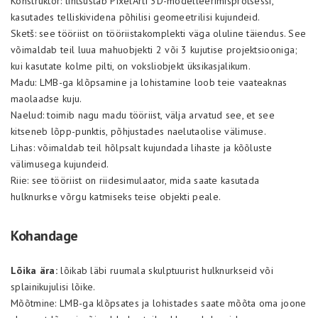
Konstruktor: lihtsustab PixelArti 3D-modelleerimisprotsessi,
kasutades telliskividena põhilisi geomeetrilisi kujundeid.
Sketš: see tööriist on tööriistakomplekti väga oluline täiendus. See
võimaldab teil luua mahuobjekti 2 või 3 kujutise projektsiooniga;
kui kasutate kolme pilti, on voksliobjekt üksikasjalikum.
Madu: LMB-ga klõpsamine ja lohistamine loob teie vaateaknas
maolaadse kuju.
Naelud: toimib nagu madu tööriist, välja arvatud see, et see
kitseneb lõpp-punktis, põhjustades naelutaolise välimuse.
Lihas: võimaldab teil hõlpsalt kujundada lihaste ja kõõluste
välimusega kujundeid.
Riie: see tööriist on riidesimulaator, mida saate kasutada
hulknurkse võrgu katmiseks teise objekti peale.
Kohandage
Lõika ära:
lõikab läbi ruumala skulptuurist hulknurkseid või
splainikujulisi lõike.
Mõõtmine: LMB-ga klõpsates ja lohistades saate mõõta oma joone