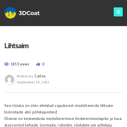
Lihtsaim
1853 views
0
Carlos
Written by
September 19, 2022
See tööala on üles ehitatud vajadusest modelleerida lihtsate
tööriistade abil põhikujundeid.
Oluline on keskenduda modelleerimise blokeerimisetapile ja luua
alusvormid kehade, loomade, robotite, sõidukite jne põhikuju