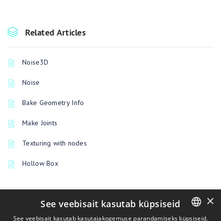
Related Articles
Noise3D
Noise
Bake Geometry Info
Make Joints
Texturing with nodes
Hollow Box
×
See veebisait kasutab küpsiseid
PREVIOUSLY
Töövoog
See veebisait kasutab kasutajakogemuse parandamiseks küpsiseid.