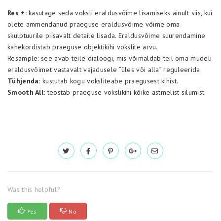
Res +:
kasutage seda voksli eraldusvõime lisamiseks ainult siis, kui
olete ammendanud praeguse eraldusvõime võime oma
skulptuurile piisavalt detaile lisada. Eraldusvõime suurendamine
kahekordistab praeguse objektikihi vokslite arvu.
Resample: see avab teile dialoogi, mis võimaldab teil oma mudeli
eraldusvõimet vastavalt vajadusele “üles või alla” reguleerida.
Tühjenda:
kustutab kogu voksliteabe praegusest kihist.
Smooth All:
teostab praeguse vokslikihi kõike astmelist silumist.
Was this helpful?
Yes
No