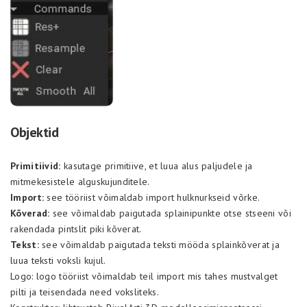
Objektid
Primitiivid:
kasutage primitiive, et luua alus paljudele ja
mitmekesistele alguskujunditele.
Import:
see tööriist võimaldab import hulknurkseid võrke.
Kõverad:
see võimaldab paigutada splainipunkte otse stseeni või
rakendada pintslit piki kõverat.
Tekst:
see võimaldab paigutada teksti mööda splainkõverat ja
luua teksti voksli kujul.
Logo: logo tööriist võimaldab teil import mis tahes mustvalget
pilti ja teisendada need voksliteks.