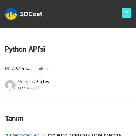
Python API'si
2250 views
1
Carlos
Written by
June 4, 2023
Tanım
3DCoat Python API,
UI komutlarını tetiklemek, sahne üzerinde