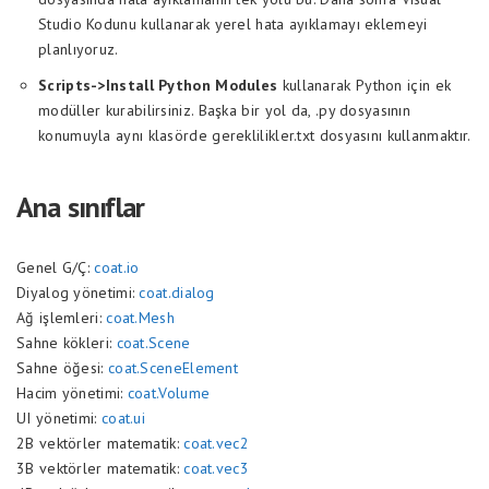
Studio Kodunu kullanarak yerel hata ayıklamayı eklemeyi
planlıyoruz.
Scripts->Install Python Modules
kullanarak Python için ek
modüller kurabilirsiniz. Başka bir yol da, .py dosyasının
konumuyla aynı klasörde gereklilikler.txt dosyasını kullanmaktır.
Ana sınıflar
Genel G/Ç:
coat.io
Diyalog yönetimi:
coat.dialog
Ağ işlemleri:
coat.Mesh
Sahne kökleri:
coat.Scene
Sahne öğesi:
coat.SceneElement
Hacim yönetimi:
coat.Volume
UI yönetimi:
coat.ui
2B vektörler matematik:
coat.vec2
3B vektörler matematik:
coat.vec3