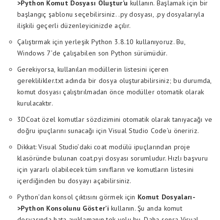
>Python Komut Dosyası Oluştur’u
kullanın. Başlamak için bir
başlangıç ​​şablonu seçebilirsiniz. .py dosyası, .py dosyalarıyla
ilişkili geçerli düzenleyicinizde açılır.
Çalıştırmak için yerleşik Python 3.8.10 kullanıyoruz. Bu,
Windows 7’de çalışabilen son Python sürümüdür.
Gerekiyorsa, kullanılan modüllerin listesini içeren
gereklilikler.txt adında bir dosya oluşturabilirsiniz; bu durumda,
komut dosyası çalıştırılmadan önce modüller otomatik olarak
kurulacaktır.
3DCoat özel komutlar sözdizimini otomatik olarak tanıyacağı ve
doğru ipuçlarını sunacağı için Visual Studio Code’u öneririz.
Dikkat: Visual Studio’daki coat modülü ipuçlarından proje
klasöründe bulunan coat.pyi dosyası sorumludur. Hızlı başvuru
için yararlı olabilecek tüm sınıfların ve komutların listesini
içerdiğinden bu dosyayı açabilirsiniz.
Python’dan konsol çıktısını görmek için
Komut Dosyaları-
>Python Konsolunu Göster’i
kullanın. Şu anda komut
dosyasında hata ayıklamanın tek yolu bu. Daha sonra Visual