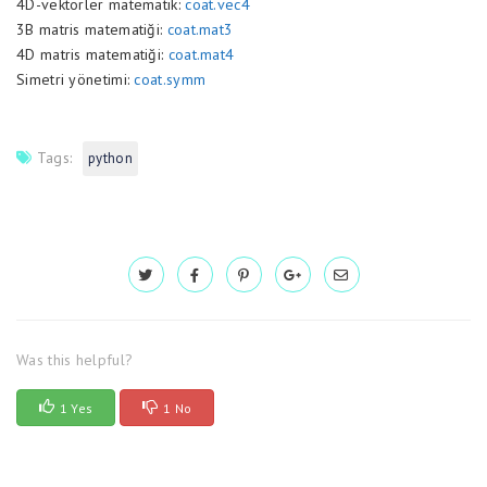
4D-vektörler matematik:
coat.vec4
3B matris matematiği:
coat.mat3
4D matris matematiği:
coat.mat4
Simetri yönetimi:
coat.symm
Tags:
python
Was this helpful?
1 Yes
1 No