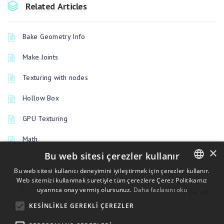
Related Articles
Bake Geometry Info
Make Joints
Texturing with nodes
Hollow Box
GPU Texturing
Math
×
Bu web sitesi çerezler kullanır
Bu web sitesi kullanıcı deneyimini iyileştirmek için çerezler kullanır.
Web sitemizi kullanmak suretiyle tüm çerezlere Çerez Politikamız
ENGLISH
PREVIOUSLY
uyarınca onay vermiş olursunuz.
Daha fazlasını oku
Core API
BULGARIAN
KESINLIKLE GEREKLI ÇEREZLER
CROATIAN
UP NEXT