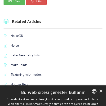
1 Yes
2 No
Related Articles
Noise3D
Noise
Bake Geometry Info
Make Joints
Texturing with nodes
Hollow Box
×
Bu web sitesi çerezler kullanır
Bu web sitesi kullanıcı deneyimini iyileştirmek için çerezler kullanır.
Web sitemizi kullanmak suretiyle tüm çerezlere Çerez Politikamız
ENGLISH
PREVIOUSLY