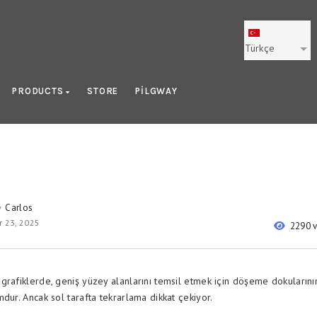
Türkçe
PRODUCTS
STORE
PILGWAY
Carlos
y
 23, 2025
2290 
grafiklerde, geniş yüzey alanlarını temsil etmek için döşeme dokularının
dur. Ancak sol tarafta tekrarlama dikkat çekiyor.