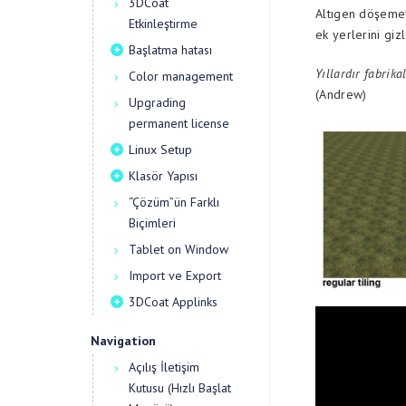
3DCoat
Altıgen döşemeyi
Etkinleştirme
ek yerlerini giz
Başlatma hatası
Yıllardır fabrik
Color management
(Andrew)
Upgrading
permanent license
Linux Setup
Klasör Yapısı
“Çözüm”ün Farklı
Biçimleri
Tablet on Window
Import ve Export
3DCoat Applinks
Navigation
Açılış İletişim
Kutusu (Hızlı Başlat