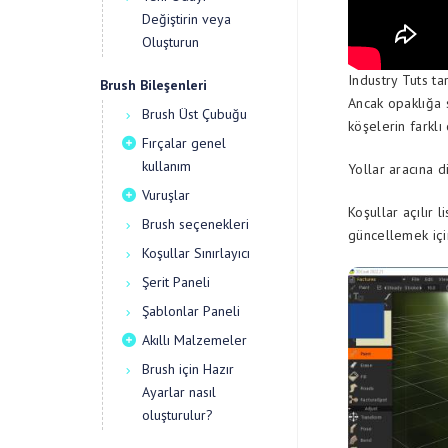
Değiştirin veya
Oluşturun
Industry Tuts t
Brush Bileşenleri
Ancak opaklığa 
Brush Üst Çubuğu
köşelerin farkl
Fırçalar genel
kullanım
Yollar aracına d
Vuruşlar
Koşullar açılır 
Brush seçenekleri
güncellemek içi
Koşullar Sınırlayıcı
Şerit Paneli
Şablonlar Paneli
Akıllı Malzemeler
Brush için Hazır
Ayarlar nasıl
oluşturulur?