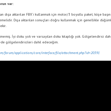
orun var:
tan dışa aktarılan FBX’i kullanmak için motor/3 boyutlu paket, köşe başın
emelidir. Dışa aktarılan sonuçları doğru kullanmak için genellikle düğüm
ekir.
tmemiş. İyi doku yok ve varsayılan doku kitaplığı yok. Gölgelendirici dahil
de gölgelendiricileri dahil edeceğim.
om/forum/applications/core/interface/file/attachment.php?id=20391