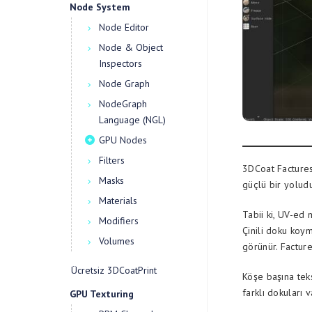
Node System
Node Editor
Node & Object
Inspectors
Node Graph
NodeGraph
Language (NGL)
GPU Nodes
Filters
3DCoat Factures
Masks
güçlü bir yoludu
Materials
Tabii ki, UV-ed
Modifiers
Çinili doku koym
Volumes
görünür. Facture
Ücretsiz 3DCoatPrint
Köşe başına teks
farklı dokuları 
GPU Texturing