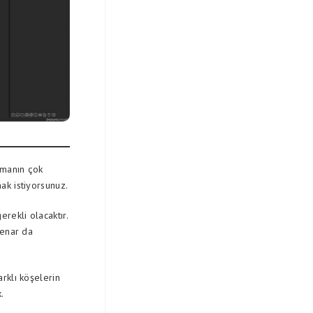
pmanın çok
ak istiyorsunuz.
rekli olacaktır.
kenar da
rklı köşelerin
.