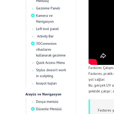
Menüsü)
Gezinme Paneli
Kamera ve
Navigasyon
Left tool panel
Activity Bar
3DConnexion
cihazlarını
kullanarak gezinme
Quick Access Menu
Factures Çalışm
Stylus doesn’t work
Factures, pratik
in sculpting
yol sağlar.
kısayol tuşları
Bu, gerçek UV a
şekilde çalışır;
Arayüz ve Navigasyon
Dosya menüsü
Düzenle Menüsü
Factures 