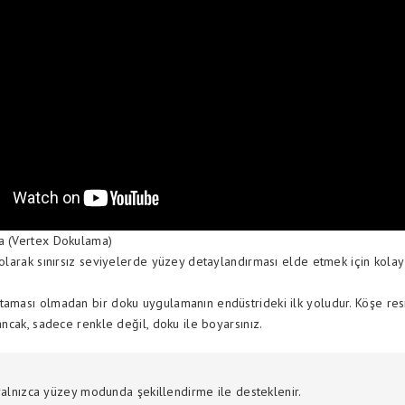
a (Vertex Dokulama)
 olarak sınırsız seviyelerde yüzey detaylandırması elde etmek için kolay
taması olmadan bir doku uygulamanın endüstrideki ilk yoludur. Köşe r
 ancak, sadece renkle değil, doku ile boyarsınız.
yalnızca yüzey modunda şekillendirme ile desteklenir.