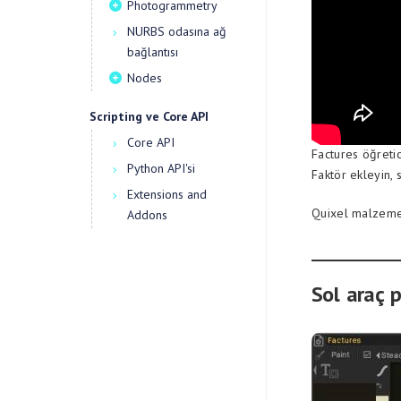
Photogrammetry
NURBS odasına ağ
bağlantısı
Nodes
Scripting ve Core API
Core API
Factures öğretic
Python API'si
Faktör ekleyin, 
Extensions and
Quixel malzemel
Addons
Sol araç p