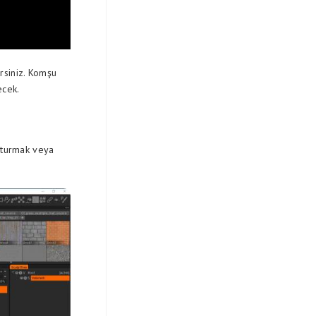
rsiniz. Komşu
ecek.
uşturmak veya