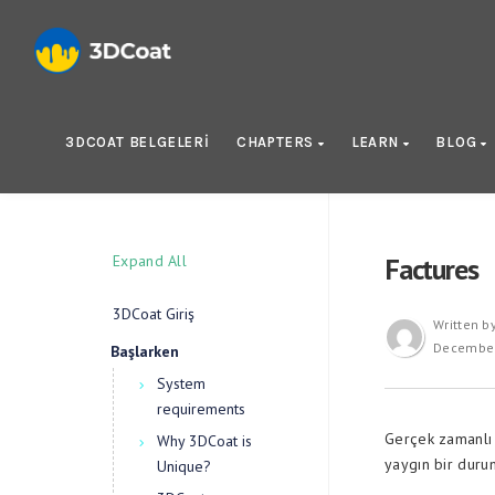
3DCOAT BELGELERI
CHAPTERS
LEARN
BLOG
Expand All
Factures
3DCoat Giriş
Written b
December
Başlarken
System
requirements
Gerçek zamanlı 
Why 3DCoat is
yaygın bir durum
Unique?