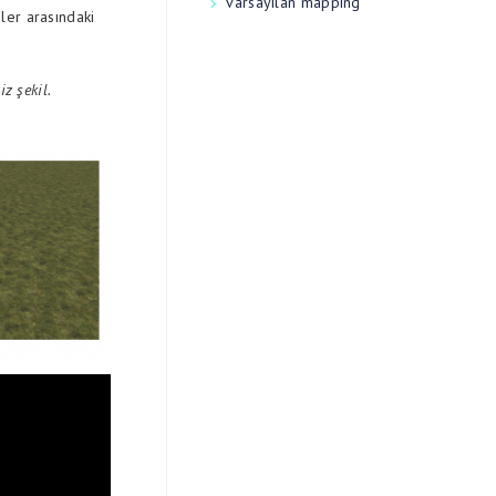
varsayılan mapping
ler arasındaki
z şekil.