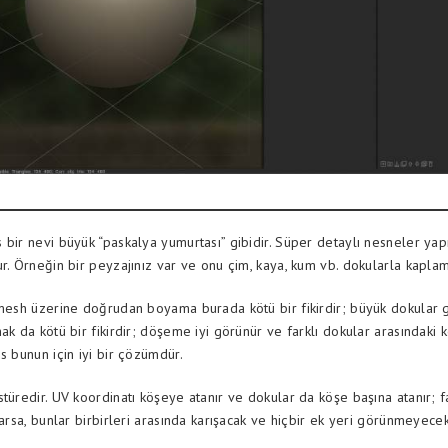
 bir nevi büyük “paskalya yumurtası” gibidir. Süper detaylı nesneler ya
r. Örneğin bir peyzajınız var ve onu çim, kaya, kum vb. dokularla kaplam
 mesh üzerine doğrudan boyama burada kötü bir fikirdir; büyük dokular ge
ak da kötü bir fikirdir; döşeme iyi görünür ve farklı dokular arasındaki 
s bunun için iyi bir çözümdür.
türedir. UV koordinatı köşeye atanır ve dokular da köşe başına atanır; fa
varsa, bunlar birbirleri arasında karışacak ve hiçbir ek yeri görünmeyecek