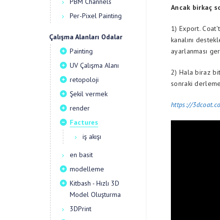
PBM Channels
Ancak birkaç s
Per-Pixel Painting
1) Export. Coat’
Çalışma Alanları Odalar
kanalını destekl
ayarlanması ger
Painting
UV Çalışma Alanı
2) Hala biraz bi
retopoloji
sonraki derleme
Şekil vermek
https://3dcoat.c
render
Factures
iş akışı
en basit
modelleme
Kitbash - Hızlı 3D
Model Oluşturma
3DPrint