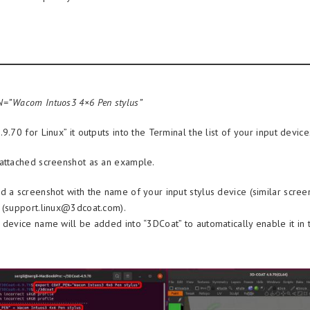
=”Wacom Intuos3 4×6 Pen stylus”
9.70 for Linux” it outputs into the Terminal the list of your input device
attached screenshot as an example.
d a screenshot with the name of your input stylus device (similar scree
 (support.linux@3dcoat.com).
 device name will be added into “3DCoat” to automatically enable it in 