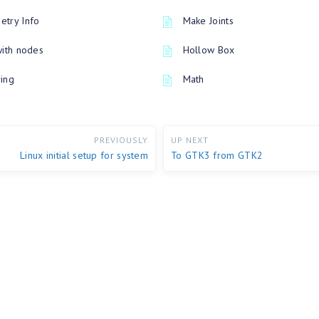
try Info
Make Joints
with nodes
Hollow Box
ing
Math
PREVIOUSLY
UP NEXT
Linux initial setup for system
To GTK3 from GTK2