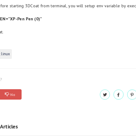
fore starting 3DCoat from terminal, you will setup env variable by exec
EN=”XP-Pen Pen (0)”
at.
 linux
l?
No
Articles