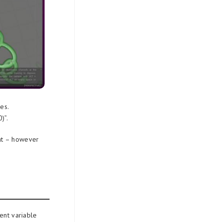
es.
)”.
at – however
ent variable