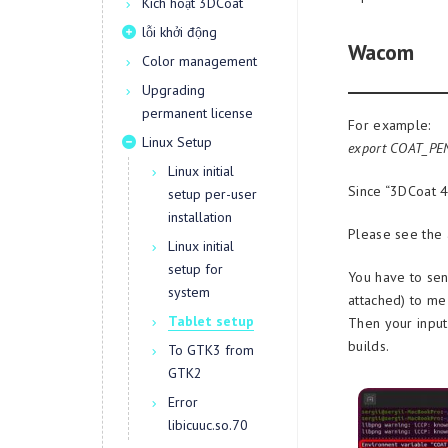
Kích hoạt 3DCoat
lỗi khởi động
Wacom
Color management
Upgrading
permanent license
For example:
Linux Setup
export COAT_PEN
Linux initial
Since “3DCoat 4.
setup per-user
installation
Please see the 
Linux initial
setup for
You have to sen
system
attached) to me
Tablet setup
Then your input
builds.
To GTK3 from
GTK2
Error
libicuuc.so.70