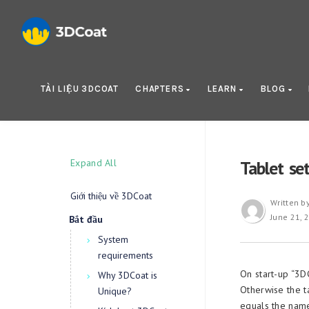
TÀI LIỆU 3DCOAT
CHAPTERS
LEARN
BLOG
Expand All
Tablet se
Giới thiệu về 3DCoat
Written b
June 21, 
Bắt đầu
System
requirements
On start-up “3DC
Why 3DCoat is
Otherwise the t
Unique?
equals the name