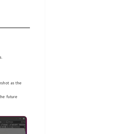
s.
nshot as the
the future