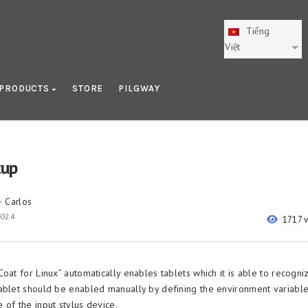
Tiếng
Việt
PRODUCTS
STORE
PILGWAY
tup
Carlos
y
2024
1717 
oat for Linux” automatically enables tablets which it is able to recogni
ablet should be enabled manually by defining the environment variable
 of the input stylus device.