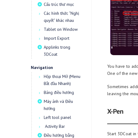
Cấu trúc thư mục
Các hình thức “Nghị
quyết” khác nhau
Tablet on Window
Import Export
Applinks trong
3DCoat
You have to add
Navigation
One of the new 
Hộp thoại Mở (Menu
Bắt đầu Nhanh)
Sometimes addi
Bảng điều hướng
leaving the mou
Máy ảnh và Điều
hướng
X-Pen
Left tool panel
Activity Bar
Start 3DCoat in
Điều hướng bằng