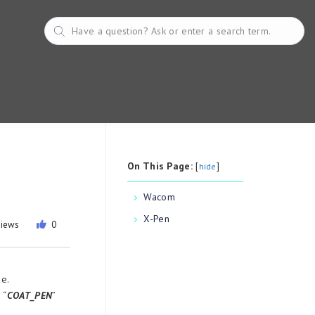
On This Page:
[
]
hide
Wacom
X-Pen
views
0
ze.
 “
COAT_PEN
”