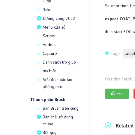
Hide
So next time be
Bake
Đường cong 2022
export COAT_P
Menu cửa sổ
than start 3DCo
Scripts
Addons
Capture
Tags:
tablet
Danh sách trợ giúp
tùy biến
Was this helpfu
Sửa đổi hoặc tạo
phòng mới
Yes
Thành phần Brush
Bàn Brush trên cùng
Bàn chải sử dụng
chung
Related 
đột quỵ