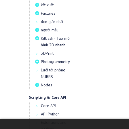
kết xuất
Factures
đơn giản nhất
người mẫu
Kitbash - Tạo mô
hình 3D nhanh
3DPrint
Photogrammetry
Lưới tới phòng
NURBS
Nodes
Scripting & Core API
Core API
API Python
Extensions and