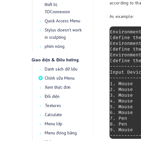
according to tha
thiết bị
3DConnexion
As example:
Quick Access Menu
Stylus doesn’t work
in sculpting
phím nóng
Giao diện & Điều hướng
Danh sách dữ liệu
Chỉnh sửa Menu
Xem thực đơn
Đối diện
Textures
Calculate
Menu lớp
Menu đóng băng