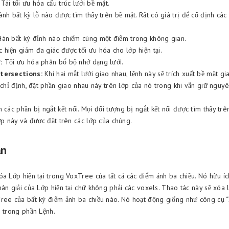
Tái tối ưu hóa cấu trúc lưới bề mặt.
nh bất kỳ lỗ nào được tìm thấy trên bề mặt. Rất có giá trị để cố định các
àn bất kỳ đỉnh nào chiếm cùng một điểm trong không gian.
hiện giảm đa giác được tối ưu hóa cho lớp hiện tại.
:
Tối ưu hóa phân bổ bộ nhớ dạng lưới.
tersections:
Khi hai mắt lưới giao nhau, lệnh này sẽ trích xuất bề mặt gi
 chỉ định, đặt phần giao nhau này trên lớp của nó trong khi vẫn giữ nguy
 các phần bị ngắt kết nối. Mọi đối tượng bị ngắt kết nối được tìm thấy tr
ớp này và được đặt trên các lớp của chúng.
ản
a Lớp hiện tại trong VoxTree của tất cả các điểm ảnh ba chiều. Nó hữu í
ân giải của Lớp hiện tại chứ không phải các voxels. Thao tác này sẽ xóa 
ree của bất kỳ điểm ảnh ba chiều nào. Nó hoạt động giống như công cụ “
i trong phần Lệnh.