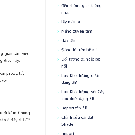
đến không gian thống
nhất
lấy mẫu lại
Mảng xuyên tâm
dày lên
Đóng lỗ trên bề mặt
g gian làm việc
Đối tượng bị ngắt kết
g điều này.
nối
ản proxy, lấy
Lưu Khối lượng dưới
 v.v.
dạng 3B
Lưu Khối lượng với Cây
con dưới dạng 3B
Import tệp 3B
nu đi kèm. Chúng
Chỉnh sửa cài đặt
 nào ở đây chỉ để
Shader
Import