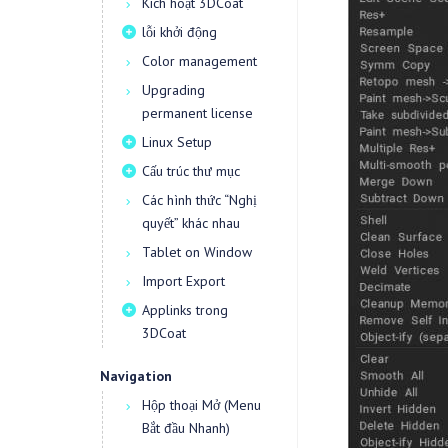
Kích hoạt 3DCoat
lỗi khởi động
Color management
Upgrading
permanent license
Linux Setup
Cấu trúc thư mục
Các hình thức “Nghị
quyết” khác nhau
Tablet on Window
Import Export
Applinks trong
3DCoat
Navigation
Hộp thoại Mở (Menu
Bắt đầu Nhanh)