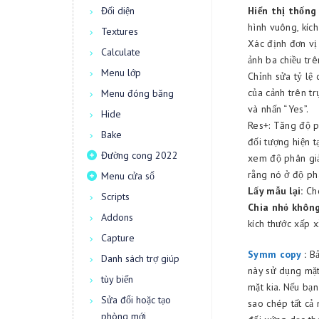
Đối diện
Hiển thị thống 
hình vuông, kích 
Textures
Xác định đơn vị
Calculate
ảnh ba chiều trê
Menu lớp
Chỉnh sửa tỷ lệ 
của cảnh trên tr
Menu đóng băng
và nhấn “Yes”.
Hide
Res+: Tăng độ ph
Bake
đối tượng hiện t
Đường cong 2022
xem độ phân giải
rằng nó ở độ ph
Menu cửa sổ
Lấy mẫu lại:
Cho
Scripts
Chia nhỏ không
Addons
kích thước xấp x
Capture
Symm copy
:
Bả
Danh sách trợ giúp
này sử dụng mặt
tùy biến
mặt kia. Nếu bạn
Sửa đổi hoặc tạo
sao chép tất cả 
phòng mới