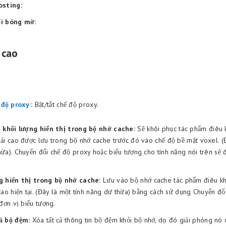
osting:
i bóng mờ:
 cao
 độ proxy
:
Bật/tắt chế độ proxy.
g
khối lượng hiển thị trong bộ nhớ cache:
Sẽ khôi phục tác phẩm điêu 
ải cao được lưu trong bộ nhớ cache trước đó vào chế độ bề mặt voxel. (Đ
ừa). Chuyển đổi chế độ proxy hoặc biểu tượng cho tính năng nói trên sẽ 
g hiển thị trong bộ nhớ cache:
Lưu vào bộ nhớ cache tác phẩm điêu kh
cao hiện tại. (Đây là một tính năng dư thừa) bằng cách sử dụng Chuyển đổ
 đơn vị biểu tượng.
ả bộ đệm:
Xóa tất cả thông tin bộ đệm khỏi bộ nhớ, do đó giải phóng nó 