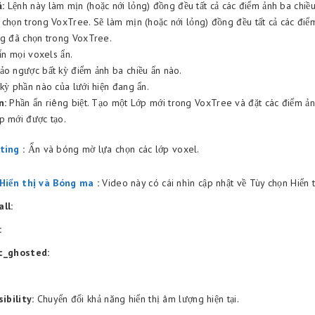
:
Lệnh này làm mịn (hoặc nới lỏng) đồng đều tất cả các điểm ảnh ba chiề
 chọn trong VoxTree. Sẽ làm mịn (hoặc nới lỏng) đồng đều tất cả các điể
ng đã chọn trong VoxTree.
 ẩn mọi voxels ẩn.
ảo ngược bất kỳ điểm ảnh ba chiều ẩn nào.
kỳ phần nào của lưới hiện đang ẩn.
n:
Phần ẩn riêng biệt. Tạo một Lớp mới trong VoxTree và đặt các điểm ản
p mới được tạo.
sting
:
Ẩn và bóng mờ lựa chọn các lớp voxel.
Hiển thị và Bóng ma
:
Video này có cái nhìn cập nhật về Tùy chọn Hiển 
ll:
:
c_ghosted:
ibility:
Chuyển đổi khả năng hiển thị âm lượng hiện tại.