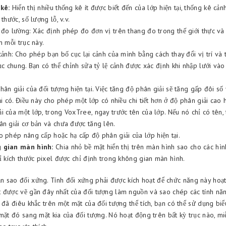
kê:
Hiển thị nhiều thống kê ít được biết đến của lớp hiện tại, thống kê cả
thước, số lượng lỗ, v.v.
 đo lường: Xác định phép đo đơn vị trên thang đo trong thế giới thực và
n mỗi trục này.
cảnh: Cho phép bạn bố cục lại cảnh của mình bằng cách thay đổi vị trí và t
ục chung. Bạn có thể chỉnh sửa tỷ lệ cảnh được xác định khi nhập lưới và
ân giải của đối tượng hiện tại. Việc tăng độ phân giải sẽ tăng gấp đôi s
ại có. Điều này cho phép một lớp có nhiều chi tiết hơn ở độ phân giải cao 
 của một lớp, trong VoxTree, ngay trước tên của lớp. Nếu nó chỉ có tên, t
ân giải cơ bản và chưa được tăng lên.
 phép nâng cấp hoặc hạ cấp độ phân giải của lớp hiện tại.
 gian màn hình:
Chia nhỏ bề mặt hiển thị trên màn hình sao cho các hìn
ỉ kích thước pixel được chỉ định trong không gian màn hình.
n sao đối xứng. Tính đối xứng phải được kích hoạt để chức năng này hoạ
 được vẽ gần đây nhất của đối tượng làm nguồn và sao chép các tính n
 đã điêu khắc trên một mặt của đối tượng thể tích, bạn có thể sử dụng bi
mặt đó sang mặt kia của đối tượng. Nó hoạt động trên bất kỳ trục nào, mi