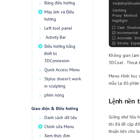
Bảng điều hướng
Máy ảnh và Điều
hướng
Left tool panel
Activity Bar
Điều hướng bằng
thiết bị
Không gian làm 
3DConnexion
3DCoat . Thoạt t
Quick Access Menu
Menu Hình học c
Stylus doesn’t work
mẫu lại độ phân 
in sculpting
phím nóng
Lệnh nền 
Giao diện & Điều hướng
Giống như hầu h
Danh sách dữ liệu
tôi đã đề cập đế
Chỉnh sửa Menu
thuận tiện cho b
Xem thực đơn