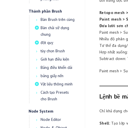
đối xứng dọc the
Thành phần Brush
Retopo mesh >
Paint mesh > 
Bàn Brush trên cùng
Đưa lưới sơn c
Bàn chải sử dụng
Paint mesh > Su
chung
Nhiều độ phân gi
đột quỵ
Tư thế đa dạng
tùy chọn Brush
Hợp nhất xuống: 
Subtract down: T
Giới hạn điều kiện
Bảng điều khiển dải
Paint mesh > Su
bảng giấy nến
Vật liệu thông minh
Cách tạo Presets
Lệnh bề m
cho Brush
Chỉ khả dụng ch
Node System
Node Editor
Shell:
Tạo lớp vỏ
Node & Object