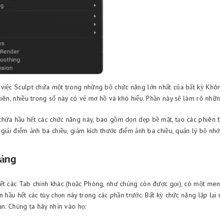
việc Sculpt chứa một trong những bộ chức năng lớn nhất của bất kỳ Khôn
iên, nhiều trong số này có vẻ mơ hồ và khó hiểu. Phần này sẽ làm rõ nhữn
hứa hầu hết các chức năng này, bao gồm dọn dẹp bề mặt, tạo các phiên b
giải điểm ảnh ba chiều, giảm kích thước điểm ảnh ba chiều, quản lý bộ nhớ,
tảng
ết các Tab chính khác (hoặc Phòng, như chúng còn được gọi), có một me
n hầu hết các tùy chọn này trong các phần trước. Bất kỳ chức năng lặp lại
ạn. Chúng ta hãy nhìn vào họ: