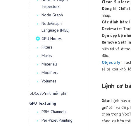
Clean Surface:
Inspectors
Đóng lỗ:
Chữa là
Node Graph
nhập.
Các đỉnh hàn:
H
NodeGraph
Decimate:
Thực 
Language (NGL)
Dọn dẹp bộ nhớ
GPU Nodes
Remove Self In
Filters
hiện tại và được
Masks
đầu.
Objectify
:
Tách
Materials
sẽ bị xóa khỏi l
Modifiers
Volumes
Lệnh cơ b
3DCoatPrint miễn phí
Xóa:
Lệnh này xó
GPU Texturing
giữ tên và độ ph
PBM Channels
chọn trong VoxT
Per-Pixel Painting
công cụ bên trá