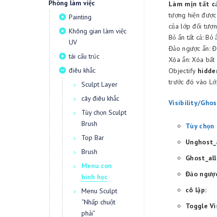
Phòng làm việc
Làm mịn tất cả
tượng hiện được
Painting
của lớp đối tượ
Không gian làm việc
Bỏ ẩn tất cả: Bỏ
UV
Đảo ngược ẩn: Đ
tái cấu trúc
Xóa ẩn: Xóa bất 
điêu khắc
Objectify
hidde
trước đó vào Lớ
Sculpt Layer
cây điêu khắc
Visibility/Gho
Tùy chọn Sculpt
Brush
Tùy chọn 
Top Bar
Unghost_a
Brush
Ghost_all
Menu con
Đảo ngượ
hình học
cô lập:
Menu Sculpt
“Nhấp chuột
Toggle Vis
phải”