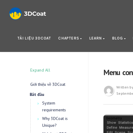
TÀI LIỆU 3DCOAT
CHAPTERS
LEARN
BLOG
Expand All
Menu con
Giới thiệu về 3DCoat
Written b
Septembe
Bắt đầu
System
requirements
Why 3DCoat is
Unique?