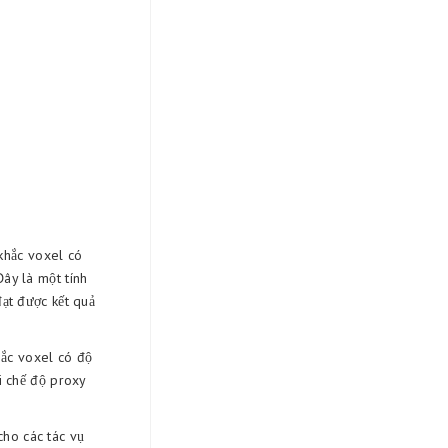
khắc voxel có
ây là một tính
đạt được kết quả
ắc voxel có độ
i chế độ proxy
cho các tác vụ