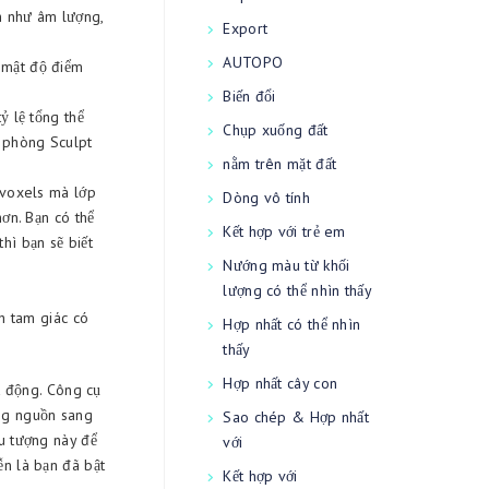
nh như âm lượng,
Export
AUTOPO
 mật độ điểm
Biến đổi
ỷ lệ tổng thể
Chụp xuống đất
o phòng Sculpt
nằm trên mặt đất
ố voxels mà lớp
Dòng vô tính
hơn. Bạn có thể
Kết hợp với trẻ em
hì bạn sẽ biết
Nướng màu từ khối
lượng có thể nhìn thấy
h tam giác có
Hợp nhất có thể nhìn
thấy
Hợp nhất cây con
t động. Công cụ
ăng nguồn sang
Sao chép & Hợp nhất
ểu tượng này để
với
ễn là bạn đã bật
Kết hợp với