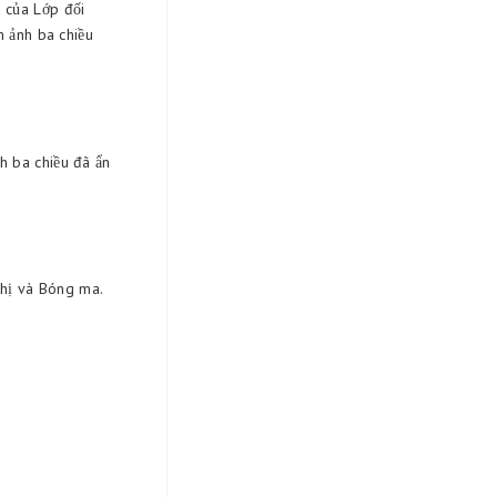
u của Lớp đối
m ảnh ba chiều
h ba chiều đã ẩn
thị và Bóng ma.