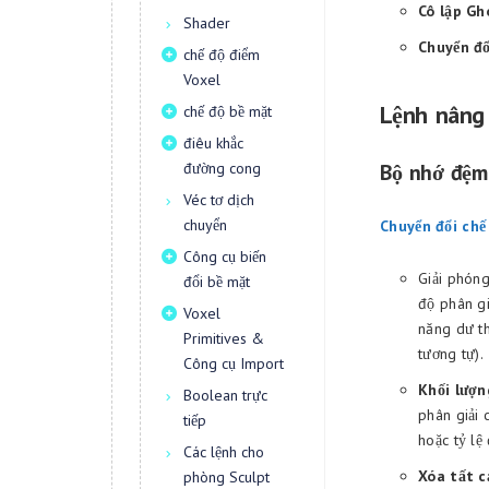
Cô lập Gh
Shader
Chuyển đổ
chế độ điểm
Voxel
Lệnh nâng
chế độ bề mặt
điêu khắc
đường cong
Bộ nhớ đệm
Véc tơ dịch
chuyển
Chuyển đổi chế
Công cụ biến
Giải phón
đổi bề mặt
độ phân gi
Voxel
năng dư th
Primitives &
tương tự).
Công cụ Import
Khối lượn
Boolean trực
phân giải 
tiếp
hoặc tỷ lệ
Các lệnh cho
Xóa tất c
phòng Sculpt