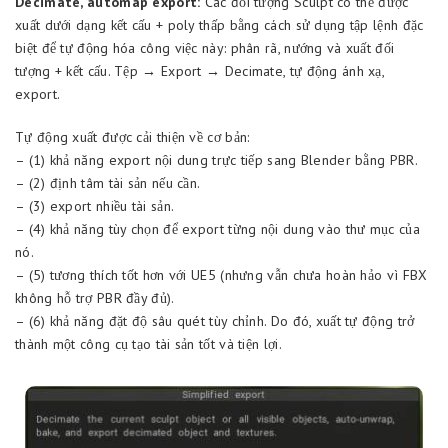
Decimate, automap export:
Các đối tượng Sculpt có thể được
xuất dưới dạng kết cấu + poly thấp bằng cách sử dụng tập lệnh đặc
biệt để tự động hóa công việc này: phân rã, nướng và xuất đối
tượng + kết cấu. Tệp → Export → Decimate, tự động ánh xạ,
export.
Tự động xuất được cải thiện về cơ bản:
– (1) khả năng export nội dung trực tiếp sang Blender bằng PBR.
– (2) định tâm tài sản nếu cần.
– (3) export nhiều tài sản.
– (4) khả năng tùy chọn để export từng nội dung vào thư mục của
nó.
– (5) tương thích tốt hơn với UE5 (nhưng vẫn chưa hoàn hảo vì FBX
không hỗ trợ PBR đầy đủ).
– (6) khả năng đặt độ sâu quét tùy chỉnh. Do đó, xuất tự động trở
thành một công cụ tạo tài sản tốt và tiện lợi.