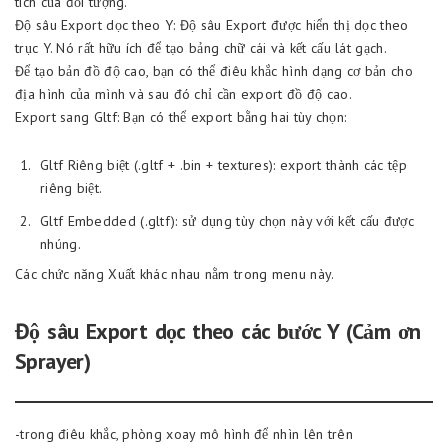
tích của đối tượng.
Độ sâu Export dọc theo Y: Độ sâu Export được hiển thị dọc theo
trục Y. Nó rất hữu ích để tạo bảng chữ cái và kết cấu lát gạch.
Để tạo bản đồ độ cao, bạn có thể điêu khắc hình dạng cơ bản cho
địa hình của mình và sau đó chỉ cần export đồ độ cao.
Export sang Gltf: Bạn có thể export bằng hai tùy chọn:
Gltf Riêng biệt (.gltf + .bin + textures): export thành các tệp
riêng biệt.
Gltf Embedded (.gltf): sử dụng tùy chọn này với kết cấu được
nhúng.
Các chức năng Xuất khác nhau nằm trong menu này.
Độ sâu Export dọc theo các bước Y (Cảm ơn
Sprayer)
-trong điêu khắc, phòng xoay mô hình để nhìn lên trên