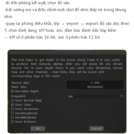
-đi đến phòng kết xuất, chọn độ sâu
-bật sương mù và điều chỉnh một chút để nhìn thấy nó trong khung
nhìn
-quay lại phòng điêu khắc, tệp → export → export độ sâu dọc theo
Y, chọn định dạng .tiff hoặc .exr, đảm bảo đánh dấu hộp kiểm
– .tiff sẽ ở phiên bản 16 bit, .exr ở phiên bản 32 bit