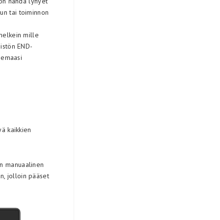
don nähdä lyhyet
alun tai toiminnon
melkein mille
mistön END-
tsemaasi
yä kaikkien
n manuaalinen
n, jolloin pääset