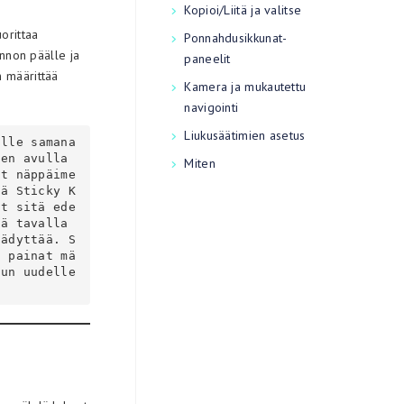
Kopioi/Liitä ja valitse
orittaa
Ponnahdusikkunat-
innon päälle ja
paneelit
n määrittää
Kamera ja mukautettu
navigointi
Liukusäätimien asetus
en avulla 
Miten
it näppäime
ää Sticky K
ät sitä ede
ä tavalla 
äädyttää. S
a painat mä
lun uudelle