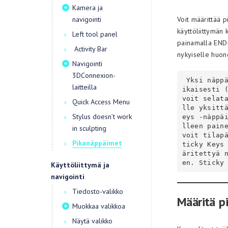
Kamera ja
navigointi
Voit määrittää p
käyttöliittymän 
Left tool panel
painamalla END-
Activity Bar
nykyiselle huone
Navigointi
3DConnexion-
 Yksi näppäin voidaan määrittää useille toiminnoille tai työkaluille samana
laitteilla
ikaisesti (
voit selat
Quick Access Menu
lle yksitt
Stylus doesn’t work
eys -näppä
lleen paine
in sculpting
voit tilap
Pikanäppäimet
ticky Keys
äritettyä 
en. Sticky
Käyttöliittymä ja
navigointi
Tiedosto-valikko
Määritä p
Muokkaa valikkoa
Näytä valikko