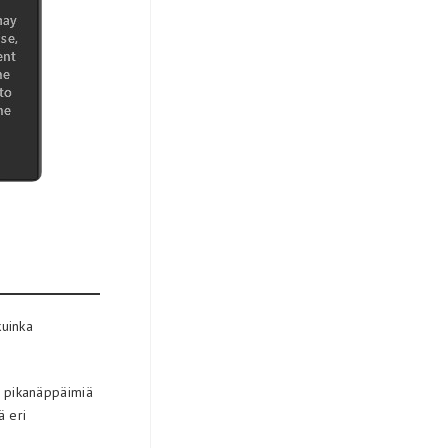
kuinka
 pikanäppäimiä
ä eri