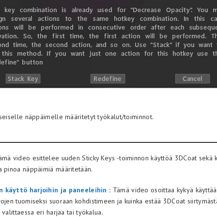
seiselle näppäimelle määritetyt työkalut/toiminnot.
mä video esittelee uuden Sticky Keys -toiminnon käyttöä 3DCoat sekä 
a pinoa näppäimiä määritetään.
 käyttö harjoihin ja paneeleihin
:
Tämä video osoittaa kykyä käyttää
vojen tuomiseksi suoraan kohdistimeen ja kuinka estää 3DCoat siirtymäst
 valittaessa eri harjaa tai työkalua.