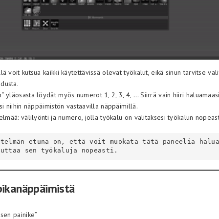
ä voit kutsua kaikki käytettävissä olevat työkalut, eikä sinun tarvitse valit
dusta.
 yläosasta löydät myös numerot 1, 2, 3, 4, … Siirrä vain hiiri haluamaasi
si niihin näppäimistön vastaavilla näppäimillä.
elmää: välilyönti ja numero, jolla työkalu on valitaksesi työkalun nopeast
uuttaa sen työkaluja nopeasti. 
pikanäppäimistä
asen painike”