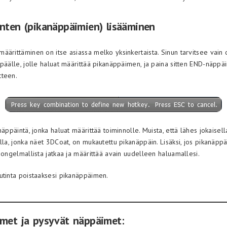
nten (pikanäppäimien) lisääminen
ärittäminen on itse asiassa melko yksinkertaista. Sinun tarvitsee vain o
päälle, jolle haluat määrittää pikanäppäimen, ja paina sitten END-näppäin
tteen.
näppäintä, jonka haluat määrittää toiminnolle. Muista, että lähes jokaisell
lla, jonka näet 3DCoat, on mukautettu pikanäppäin. Lisäksi, jos pikanäppä
 ongelmallista jatkaa ja määrittää avain uudelleen haluamallesi.
utinta poistaaksesi pikanäppäimen.
met ja pysyvät näppäimet: