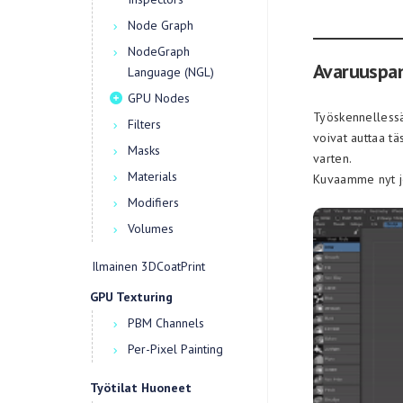
Node Graph
NodeGraph
Avaruuspan
Language (NGL)
GPU Nodes
Työskennellessäs
Filters
voivat auttaa tä
Masks
varten.
Materials
Kuvaamme nyt joi
Modifiers
Volumes
Ilmainen 3DCoatPrint
GPU Texturing
PBM Channels
Per-Pixel Painting
Työtilat Huoneet