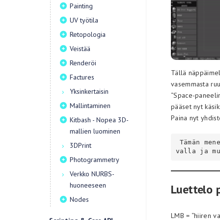
Painting
UV työtila
Retopologia
Veistää
Renderöi
Tällä näppäimell
Factures
vasemmasta ruu
Yksinkertaisin
“Space-paneelin”
Mallintaminen
pääset nyt käsik
Paina nyt yhdist
Kitbash - Nopea 3D-
mallien luominen
 Tämän menetelmän etuna on, että voit muokata tätä paneelia haluamallasi ta
3DPrint
valla ja m
Photogrammetry
Verkko NURBS-
huoneeseen
Luettelo 
Nodes
LMB = “hiiren v