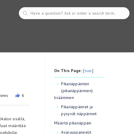
On This Page:
[
]
hide
Pikanäppäinten
(pikanäppäimien)
views
6
lisääminen
Pikanäppäimet ja
pysyvät näppäimet:
kalun sisällä,
Määritä pikanäppäin
luat määrittää
Avaruuspaneelit
htoehdolle.