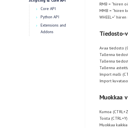
Scripting & Core API
RMB = “hiiren oi
Core API
MMB = “hiiren k
Python API
WHEEL=” hiiren r
Extensions and
Addons
Tiedosto-v
Avaa tiedosto 
Tallenna tiedos
Tallenna tiedos
Tallenna asteit
Import malli (
Import kuvatas
Muokkaa v
Kumoa (CTRL+Z
Toista (CTRL+Y)
Muokkaa kaikkia