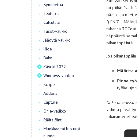
Kun valitset työ
Symmetria
tai pitkät “vinki
Textures
päälle, ja näet 
“(‘END’ – Määri
Calculate
tahansa 3DCoat 
Tasot-valikko
näppäintä samall
Jäädytä valikko
pikanäppäintä.
Hide
Jos pikanäppäin 
Bake
Käyrät 2022
Määritä a
Windows-valikko
Pinoa ty
Scripts
työkalujen
Addons
Capture
Onko olemassa no
valinta ja välil
Ohje-valikko
takaisin edellis
Räätälöinti
Muokkaa tai luo uusi
huone