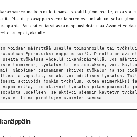
ikanäppäimen melkein mille tahansa työkalulle/toiminnolle, jonka voit su
kautta. Määritä pikanäppäin viemällä hiiren osoitin halutun työkalun/toim
näppäintä. Paina sitten tarvittavaa näppäinyhdistelmää. Avaimet voidaa
elle tai jopa työkalulle.
kutsutaan "pinotuiksi näppäimiksi"). Pinottujen avaint
a useita työkaluja yhdellä pikanäppäimellä. Jos määrit
äisen toiminnon, työkalun tai esiasetuksen, voit käytt
imiä. Näppäimen painaminen aktivoi työkalun ja jos pid
ttuna ja vapautat, se aktivoi edellisen työkalun. Täll
äisesti aktivoida jonkin työkalun, kuten esimerkiksi j
 -näppäimillä, jos aktivoit työkalun pikanäppäimellä j
näppäintä uudelleen, se aktivoi aiemmin käytetyn työka
 keys ei toimi pinottujen avainten kanssa. 
ikanäppäin