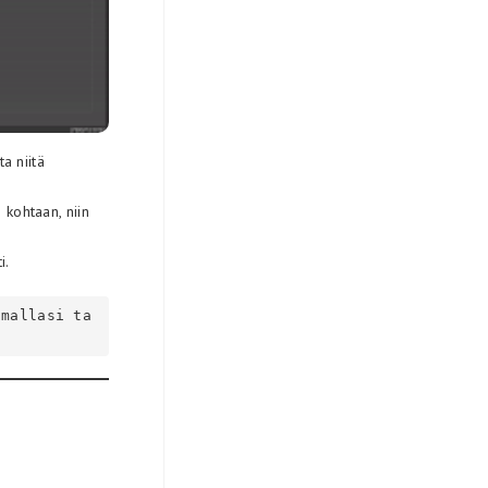
a niitä
 kohtaan, niin
i.