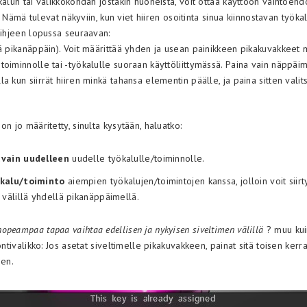
kalun tai valikkokohdan jostakin huoneista, voit ottaa käyttöön vaihtoeh
t”. Nämä tulevat näkyviin, kun viet hiiren osoitinta sinua kiinnostavan työk
vihjeen lopussa seuraavan:
tä pikanäppäin). Voit määrittää yhden ja usean painikkeen pikakuvakkeet 
toiminnolle tai -työkalulle suoraan käyttöliittymässä. Paina vain näppäi
a kun siirrät hiiren minkä tahansa elementin päälle, ja paina sitten vali
on jo määritetty, sinulta kysytään, haluatko:
vain uudelleen
uudelle työkalulle/toiminnolle.
ökalu/toiminto
aiempien työkalujen/toimintojen kanssa, jolloin voit siirt
 välillä yhdellä pikanäppäimellä.
peampaa tapaa vaihtaa edellisen ja nykyisen siveltimen välillä
? muu kui
yöntivalikko: Jos asetat siveltimelle pikakuvakkeen, painat sitä toisen kerra
een.