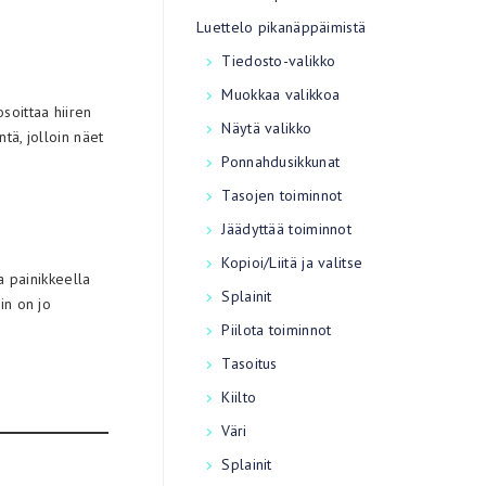
Luettelo pikanäppäimistä
Tiedosto-valikko
Muokkaa valikkoa
soittaa hiiren
Näytä valikko
tä, jolloin näet
Ponnahdusikkunat
Tasojen toiminnot
Jäädyttää toiminnot
Kopioi/Liitä ja valitse
a painikkeella
Splainit
in on jo
Piilota toiminnot
Tasoitus
Kiilto
Väri
Splainit