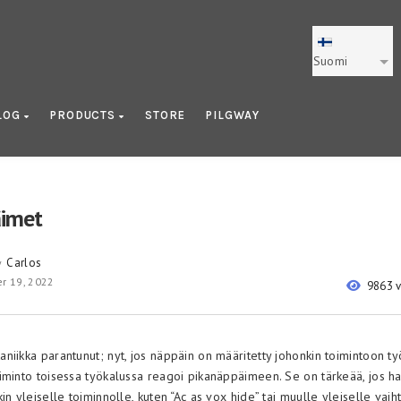
Suomi
LOG
PRODUCTS
STORE
PILGWAY
äimet
Carlos
y
r 19, 2022
9863 
iikka parantunut; nyt, jos näppäin on määritetty johonkin toimintoon työ
iminto toisessa työkalussa reagoi pikanäppäimeen. Se on tärkeää, jos ha
in yleiselle toiminnolle, kuten “Ac as vox hide” tai muulle yleiselle vai