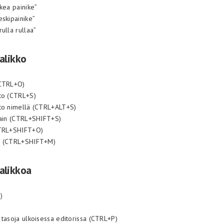
kea painike”
eskipainike”
ulla rullaa”
alikko
(CTRL+O)
to (CTRL+S)
to nimellä (CTRL+ALT+S)
tain (CTRL+SHIFT+S)
CTRL+SHIFT+O)
o (CTRL+SHIFT+M)
alikkoa
)
 tasoja ulkoisessa editorissa (CTRL+P)