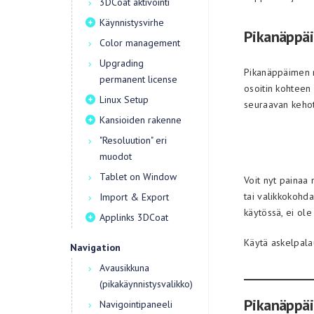
3DCoat aktivointi
Käynnistysvirhe
Pikanäppäi
Color management
Upgrading
Pikanäppäimen mä
permanent license
osoitin kohteen 
Linux Setup
seuraavan keho
Kansioiden rakenne
"Resoluution" eri
muodot
Tablet on Window
Voit nyt painaa 
tai valikkokohda
Import & Export
käytössä, ei ole
Applinks 3DCoat
Käytä askelpala
Navigation
Avausikkuna
(pikakäynnistysvalikko)
Pikanäppäi
Navigointipaneeli