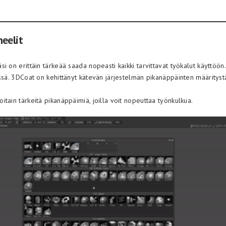
eelit
i on erittäin tärkeää saada nopeasti kaikki tarvittavat työkalut käyttöö
ssä. 3DCoat on kehittänyt kätevän järjestelmän pikanäppäinten määrityst
tain tärkeitä pikanäppäimiä, joilla voit nopeuttaa työnkulkua.