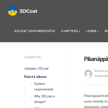
3DCOAT DOKUMENTAATIO
CHAPTERS
LEARN
B
Expand All
Pikanäpp
Johdatus 3DCoat
Written b
Septembe
Päästä alkuun
System
requirements
Pikanäppäinmekan
Why 3DCoat is
sama nimetty to
Unique?
näppäimiä jollek