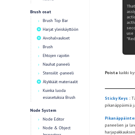
Brush osat
Brush Top Bar
Harjat yleiskäyttöön
Aivohalvaukset
Brush
Ehtojen rajoitin
Nauhat paneeli
Poista
kaikki ky
Stensiilit -paneeli
Älykkäät materiaalit
Kuinka luoda
esiasetuksia Brush
Sticky Keys
:
Tä
pikanäppäimiä j
Node System
Pikanäppäinten
Node Editor
paneelien ja la
Node & Object
harjapakkauksiin
Inspectors