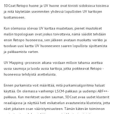
3DCoat Retopo huone ja UV huone ovat tiiviisti sidoksissa toisiinsa
ja niitä käytetään useimmiten yhdessä lopullisten UV karttojen
tuottamiseen.
Kun olemassa olevaa UV karttaa muutetaan, pienet muutokset
mallin topologiaan ovat joskus toivottavia, nämä säädöt tehdään
ensin Retopo huoneessa, sen jälkeen avataan muokattu verkko ja
tuodaan uusi kartta UV huoneeseen saaren lopullista sijoittamista
ja pakkaamista varten.
UV Mapping -prosessin aikana voidaan milloin tahansa asettaa
uusia saumoja ja luoda uusia karttoja, jotka poikkeavat Retopo -
huoneessa tehdyistä asetteluista.
Ennen purkamista voit määrittää, mitä purkamisalgoritmia haluat
käyttää. On olemassa vanhempi LSCM-pakkaus ja uudempi ABF++-
pakkaus. Kun merkitset uuden sauman, 3DCoat avaa uudet klusterit
reaaliajassa ja näyttää heti esikatselun avautuneista klusteista, jotta
näet jokaisen osan vääristymisasteen. Tämän kätevän toiminnon