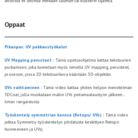
ansiosta et unohda minkään sauman tai klusterin sijaintia.
Oppaat
Pikaopas: UV pakkaustyökalut
UV Mapping perusteet
:
Tämä opetusohjelma kattaa tekstuurien
purkamisen, joka tunnetaan myös nimellä UV mapping, perusteet,
prosessin, jossa 2D-tekstuurikuva kääritään 3D-objektiin.
UVs vaihtaminen
:
Tämä video kattaa yhden helpon menetelmän
3DCoat, jolla muokataan mallin UVs pintamaalaustyön jälkeen…
ilman rangaistusta.
Työskentely symmetrian kanssa (Retopo/ UVs)
:
Tämä video
jatkaa Symmetry-työskentelyn johdatusta keskittyen Retopo
huoneeseen ja UVs).