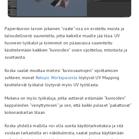
Paperikuvion tavoin jokainen “vaate”-osa on erotettu muista ja
taloudellisesti suunniteltu, jotta kaikelle muulle jää tilaa. UV
huoneen työkalut ja toiminnot on pääasiassa suunniteltu
käsittelemään kaikkien “kuvioiden” osien sijoittelua, mitoitusta ja
suuntausta.
Koska saatat muuttaa mielesi “kuviosaumojen” sijoittamisen
suhteen, monet
Retopo Workspacesta
löytyvät UV Mapping
käsittelevät työkalut löytyvät myös UV työtilasta.
Mukana on myös työkaluja, jotka auttavat estämään “kuvioiden”
kappaleiden “venyttymisen” ja sen, että kaikki palaset “pakattuvat”
kokonaiskartan tilaan.
Koska yhdellä mallilla voi olla useita käyttötarkoituksia ja sitä
voidaan tarkastella eri näkökulmista, saatat joutua käyttämään