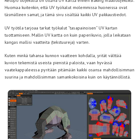
Retopo objektilla on oltava UV kartta ennen Baking maaliobjektiksi.
Huomaa kuitenkin, että UV työkalut molemmissa huoneissa ovat
täsmälleen samat, ja tämä sivu sisältää kaikki UV pakkaustiedot.
UV työtila tarjoaa tarkat työkalut “tasapainoisen” UV kartan
tuottamiseen. Mallin UV kartta on kuin paperikuvio, jolla leikataan
kangas mallisi vaatteita (tekstuureja) varten.
Kuten minkä tahansa kunnon vaatteen kohdalla, yrität välttää
kuvion tekemistä useista pienistä paloista, vaan hyvässä
vaatekappaleessa pyritään pitämään kaikki osansa mahdollisimman
suurina ja mahdollisimman samankokoisina kuin on käytännöllistä.