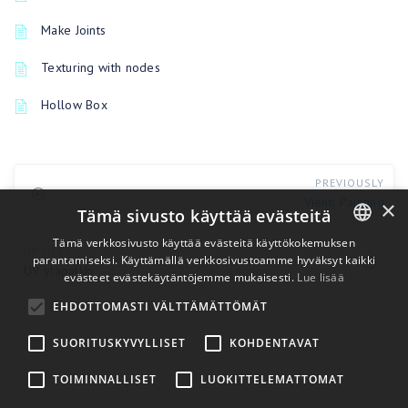
Make Joints
Texturing with nodes
Hollow Box
PREVIOUSLY
Vienti Painting
×
Tämä sivusto käyttää evästeitä
Tämä verkkosivusto käyttää evästeitä käyttökokemuksen
UP NEXT
parantamiseksi. Käyttämällä verkkosivustoamme hyväksyt kaikki
ENGLISH
UV yläpalkki
evästeet evästekäytäntöjemme mukaisesti.
Lue lisää
BULGARIAN
EHDOTTOMASTI VÄLTTÄMÄTTÖMÄT
CROATIAN
SUORITUSKYVYLLISET
KOHDENTAVAT
CZECH
TOIMINNALLISET
LUOKITTELEMATTOMAT
DANISH