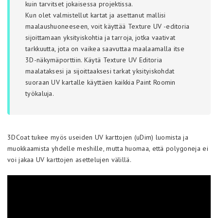
kuin tarvitset jokaisessa projektissa.
Kun olet valmistellut kartat ja asettanut mallisi
maalaushuoneeseen, voit käyttää Texture UV -editoria
sijoittamaan yksityiskohtia ja tarroja, jotka vaativat
tarkkuutta, jota on vaikea saavuttaa maalaamalla itse
3D-näkymäporttiin. Käytä Texture UV Editoria
maalataksesi ja sijoittaaksesi tarkat yksityiskohdat
suoraan UV kartalle käyttäen kaikkia Paint Roomin
työkaluja.
3DCoat tukee myös useiden UV karttojen (uDim) luomista ja
muokkaamista yhdelle meshille, mutta huomaa, että polygoneja ei
voi jakaa UV karttojen asettelujen välillä.