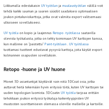
Liikkumalla edestakaisin
UV työtilan
ja
maalaustyötilan
välillä voit
tehdä kaikki sauman ja saaren säädöt saadaksesi optimaalisen
joukon pintakuviokarttoja, jotka ovat valmiita export valitsemaasi
ulkoiseen sovellukseesi.
UV työtila
on kopio ja laajennus
Retopo -työtilassa
saatavilla
olevista työkaluista, jotka on tehty toimimaan UV karttojen kanssa,
kun mallinne on “paistettu”
Paint-työtilaan
.
UV työtilassa
tuottamasi tuotteet edustavat pysyviä karttoja, joita käytät export
kolmannen osapuolen sovelluksiin.
Retopo -huone ja UV huone
Monet 3D-asiantuntijat käyttävät vain niitä 3DCoat osia, jotka
auttavat heitä tekemään hyvin erityisiä töitä, kuten UV karttojen tai
uuden topologian luomista. 3DCoatin
UV työtila
tarjoaa erittäin
tehokkaan joukon erityisiä työkaluja kaikentyyppisten UV
muutosten suorittamiseen olemassa oleville malleille ja kartoille.