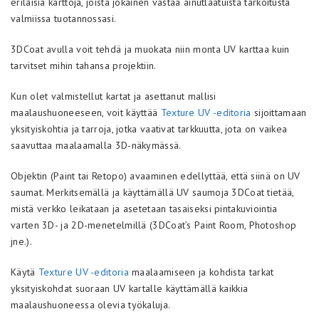
erilaisia karttoja, joista jokainen vastaa ainutlaatuista tarkoitusta
valmiissa tuotannossasi.
3DCoat avulla voit tehdä ja muokata niin monta UV karttaa kuin
tarvitset mihin tahansa projektiin.
Kun olet valmistellut kartat ja asettanut mallisi
maalaushuoneeseen, voit käyttää
Texture UV -editoria
sijoittamaan
yksityiskohtia ja tarroja, jotka vaativat tarkkuutta, jota on vaikea
saavuttaa maalaamalla 3D-näkymässä.
Objektin (Paint tai Retopo) avaaminen edellyttää, että siinä on UV
saumat. Merkitsemällä ja käyttämällä UV saumoja 3DCoat tietää,
mistä verkko leikataan ja asetetaan tasaiseksi pintakuviointia
varten 3D- ja 2D-menetelmillä (3DCoat’s Paint Room, Photoshop
jne.).
Käytä
Texture UV -editoria
maalaamiseen ja kohdista tarkat
yksityiskohdat suoraan UV kartalle käyttämällä kaikkia
maalaushuoneessa olevia työkaluja.