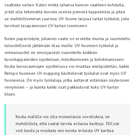
vaatteita varten. Kuten minkä tahansa kunnon vaatteen kohdalla,
yrität olla tekemättä kuviota useista pienistä kappaleista ja pitää
se mahdollisimman suurena. UV huone tarjoaa tarkat työkalut, joita
tarvitset tasapainoisen UV kartan luomiseen.
Kuten paperinäyte, jokainen vaate on erotettu muista ja suunniteltu
taloudellisesti jättämään tilaa muille. UV huoneen työkalut ja
ominaisuudet on ensisijaisesti suunniteltu kaikkien
kuviokappaleiden sijoitteluun, mitoittamiseen ja kohdistamiseen.
Koska kuviosaumojen sijoittelussa voi muuttaa mielipidettäsi, kaikki
Retopo huoneen UV mapping käsittelevät työkalut ovat myös UV
huoneessa. On myös työkaluja, jotka auttavat estämään näyteosien
venymisen – ja kuinka kaikki osat pakkautuvat koko UV kartan
tilaan.
Koska mallilla voi olla monenlaisia sovelluksia, on
mahdollista, että saatat tarvita erilaisia karttoja. 3DCoat
voit luoda ja muokata niin monta erilaista UV karttaa